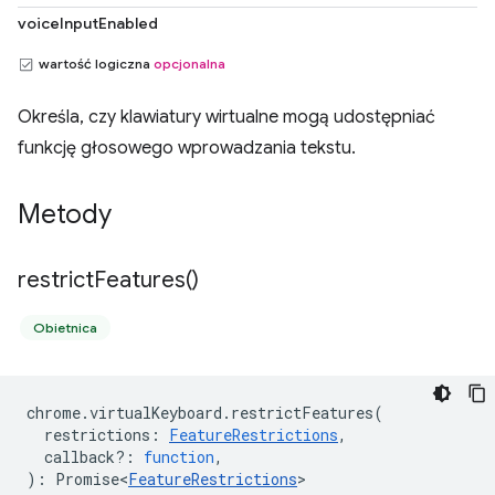
voiceInputEnabled
wartość logiczna
opcjonalna
Określa, czy klawiatury wirtualne mogą udostępniać
funkcję głosowego wprowadzania tekstu.
Metody
restrict
Features(
)
Obietnica
chrome
.
virtualKeyboard
.
restrictFeatures
(
restrictions
:
FeatureRestrictions
,
callback?
:
function
,
)
:
Promise<
FeatureRestrictions
>