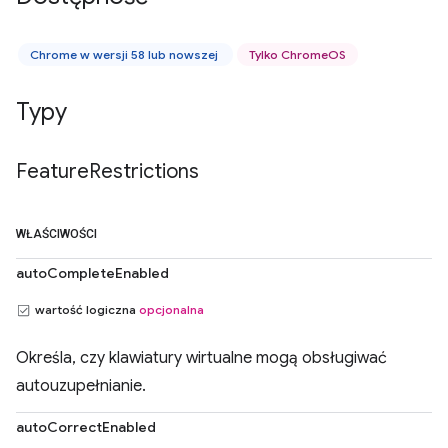
Chrome w wersji 58 lub nowszej
Tylko ChromeOS
Typy
Feature
Restrictions
WŁAŚCIWOŚCI
autoCompleteEnabled
wartość logiczna
opcjonalna
Określa, czy klawiatury wirtualne mogą obsługiwać
autouzupełnianie.
autoCorrectEnabled