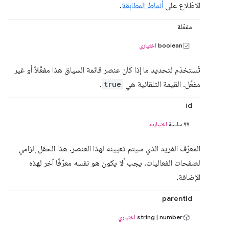
الاطّلاع على
أنماط المطابقة
.
مفعّلة
boolean
اختياري
تُستخدَم لتحديد ما إذا كان عنصر قائمة السياق هذا مفعَّلاً أو غير
مفعَّل. القيمة التلقائية هي
true
.
id
سلسلة
اختيارية
المعرّف الفريد الذي سيتم تعيينه لهذا العنصر. هذا الحقل إلزامي
لصفحات الفعاليات. يجب ألا يكون هو نفسه معرّفًا آخر لهذه
الإضافة.
parentId
string | number
اختياري