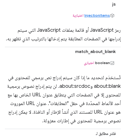
js
InjectionItems
اختيارية
رمز JavaScript أو قائمة بملفات JavaScript التي سيتم
إدراجها في الصفحات المطابقة يتم إدخالها بالترتيب الذي تظهر به.
match_about_blank
boolean
اختياري
تُستخدَم لتحديد ما إذا كان سيتم إدراج نص برمجي للمحتوى في
about:blank وabout:srcdoc. لن يتم إدراج نصوص برمجية
للمحتوى إلا في الصفحات التي يتطابق عنوان URL الخاص بها مع
أحد الأنماط المحدّدة في حقل "المطابقات". عنوان URL الموروث
هو عنوان URL للمستند الذي أنشأ الإطار أو النافذة. لا يمكن إدراج
نصوص برمجية للمحتوى في إطارات معزولة.
فلتر مطابق لـ