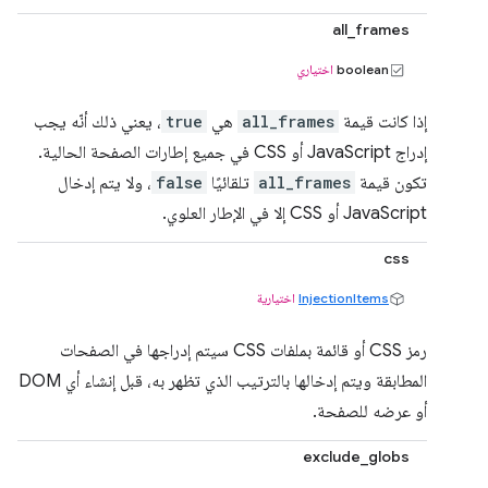
all_frames
boolean
اختياري
إذا كانت قيمة
all_frames
هي
true
، يعني ذلك أنّه يجب
إدراج JavaScript أو CSS في جميع إطارات الصفحة الحالية.
تكون قيمة
all_frames
تلقائيًا
false
، ولا يتم إدخال
JavaScript أو CSS إلا في الإطار العلوي.
css
InjectionItems
اختيارية
رمز CSS أو قائمة بملفات CSS سيتم إدراجها في الصفحات
المطابقة ويتم إدخالها بالترتيب الذي تظهر به، قبل إنشاء أي DOM
أو عرضه للصفحة.
exclude_globs