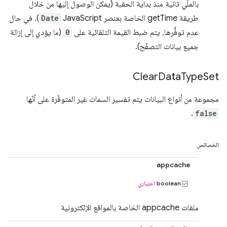
بالملّي ثانية منذ بداية الحقبة (يمكن الوصول إليها من خلال
طريقة getTime الخاصة بعنصر JavaScript
Date
). في حال
عدم توفُّرها، يتم ضبط القيمة التلقائية على
0
(ما يؤدي إلى إزالة
جميع بيانات التصفّح).
Clear
Data
Type
Set
مجموعة من أنواع البيانات يتم تفسير السمات غير المتوفّرة على أنّها
.
false
الخصائص
appcache
boolean
اختياري
ملفات appcache الخاصة بالمواقع الإلكترونية