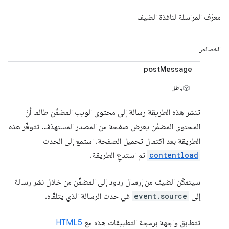
معرّف المراسلة لنافذة الضيف
الخصائص
postMessage
باطل
تنشر هذه الطريقة رسالة إلى محتوى الويب المضمَّن طالما أنّ
المحتوى المضمَّن يعرض صفحة من المصدر المستهدَف. تتوفّر هذه
الطريقة بعد اكتمال تحميل الصفحة. استمع إلى الحدث
contentload
ثم استدعِ الطريقة.
سيتمكّن الضيف من إرسال ردود إلى المضمِّن من خلال نشر رسالة
إلى
event.source
في حدث الرسالة الذي يتلقّاه.
تتطابق واجهة برمجة التطبيقات هذه مع
HTML5