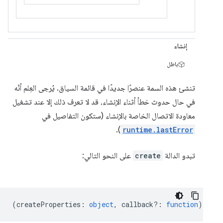
إنشاء
باطل
تنشئ هذه السمة عنصرًا جديدًا في قائمة السياق. يُرجى العِلم أنّه
في حال حدوث خطأ أثناء الإنشاء، قد لا تعرف ذلك إلا عند تشغيل
معاودة الاتصال الخاصة بالإنشاء (ستكون التفاصيل في
).
runtime.lastError
تبدو الدالة
create
على النحو التالي:
(
createProperties
:
object
,
callback?
:
function
) =& g