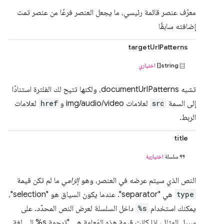
معرّف عنصر قائمة رئيسي، ما يجعل العنصر فرعًا من عنصر تمت
إضافته سابقًا
targetUrlPatterns
string[]
اختياري
تشبه documentUrlPatterns، ولكنها تتيح لك الفلترة استنادًا
إلى السمة
src
لعلامات img/audio/video و
href
لعلامات
الربط.
title
سلسلة
اختيارية
النص الذي سيتم عرضه في العنصر، وهو
إلزامي
ما لم تكن قيمة
type
هي "separator". عندما يكون السياق هو "selection"،
يمكنك استخدام
%s
داخل السلسلة لعرض النص المحدّد. على
سبيل المثال، إذا كانت قيمة هذه المَعلمة هي "ترجمة ‎%s إلى لغة