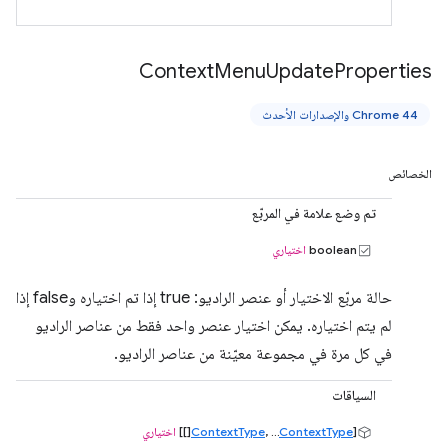
Context
Menu
Update
Properties
Chrome 44 والإصدارات الأحدث
الخصائص
تم وضع علامة في المربّع
boolean
اختياري
حالة مربّع الاختيار أو عنصر الراديو: true إذا تم اختياره وfalse إذا
لم يتم اختياره. يمكن اختيار عنصر واحد فقط من عناصر الراديو
في كل مرة في مجموعة معيّنة من عناصر الراديو.
السياقات
[
ContextType
, ...
ContextType
[]]
اختياري