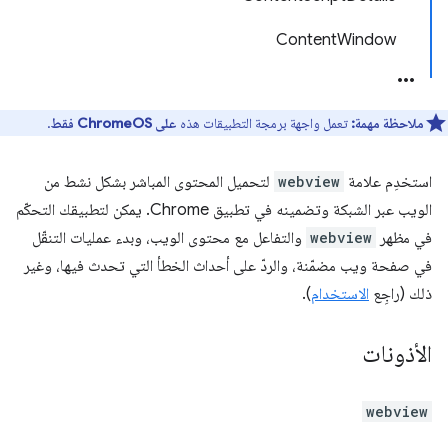
ContentWindow
ملاحظة مهمة:
تعمل واجهة برمجة التطبيقات هذه
على ChromeOS فقط
.
استخدِم علامة
webview
لتحميل المحتوى المباشر بشكل نشط من
الويب عبر الشبكة وتضمينه في تطبيق Chrome. يمكن لتطبيقك التحكّم
في مظهر
webview
والتفاعل مع محتوى الويب، وبدء عمليات التنقّل
في صفحة ويب مضمّنة، والردّ على أحداث الخطأ التي تحدث فيها، وغير
ذلك (راجِع
الاستخدام
).
الأذونات
webview