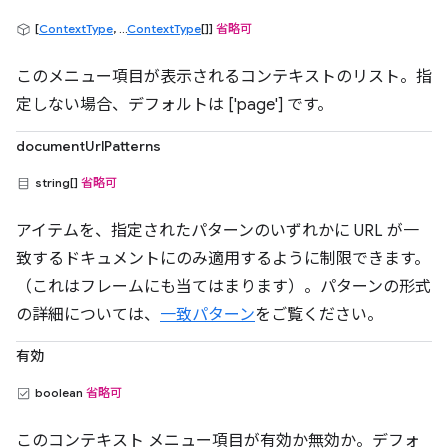
[
ContextType
, ...
ContextType
[]]
省略可
このメニュー項目が表示されるコンテキストのリスト。指
定しない場合、デフォルトは ['page'] です。
documentUrlPatterns
string[]
省略可
アイテムを、指定されたパターンのいずれかに URL が一
致するドキュメントにのみ適用するように制限できます。
（これはフレームにも当てはまります）。パターンの形式
の詳細については、
一致パターン
をご覧ください。
有効
boolean
省略可
このコンテキスト メニュー項目が有効か無効か。デフォ