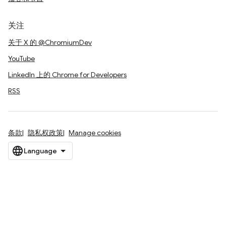
关注
关于 X 的 @ChromiumDev
YouTube
LinkedIn 上的 Chrome for Developers
RSS
条款
隐私权政策
Manage cookies