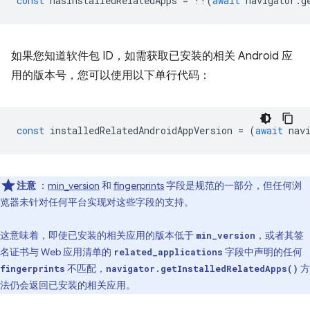
const
hasInstalledRelatedApps
=
!!
(
await
navigator
.
g
如果您知道软件包 ID，如需获取已安装的相关 Android 应
用的版本号，您可以使用以下单行代码：
const
installedRelatedAndroidAppVersion
=
(
await
nav
注意
：
min_version
和
fingerprints
字段是规范的一部分，但任何浏
览器未针对任何平台实现对这些字段的支持。
这意味着，即使已安装的相关应用的版本低于
，或者其签
min_version
名证书与 Web 应用清单的
字段中声明的任何
related_applications
不匹配，
方
fingerprints
navigator.getInstalledRelatedApps()
法仍会返回已安装的相关应用。