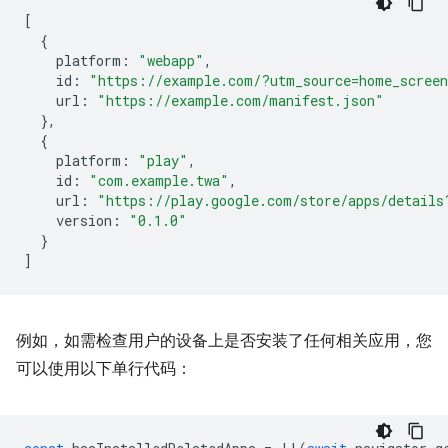
[
{
platform
:
"webapp"
,
id
:
"https://example.com/?utm_source=home_scree
url
:
"https://example.com/manifest.json"
},
{
platform
:
"play"
,
id
:
"com.example.twa"
,
url
:
"https://play.google.com/store/apps/details
version
:
"0.1.0"
}
]
例如，如需检查用户的设备上是否安装了任何相关应用，您
可以使用以下单行代码：