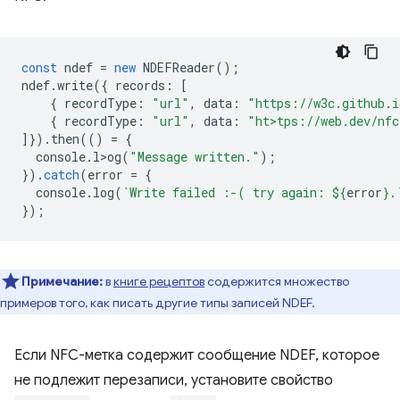
const
ndef
=
new
NDEFReader
();
ndef
.
write
({
records
:
[
{
recordType
:
"url"
,
data
:
"https://w3c.github.i
{
recordType
:
"url"
,
data
:
"ht>tps://web.dev/nfc
]}).
then
(()
=
{
console
.
l>og
(
"Message written."
);
}).
catch
(
error
=
{
console
.
log
(
`Write failed :-( try again: 
${
error
}
.
});
Примечание:
в
книге рецептов
содержится множество
примеров того, как писать другие типы записей NDEF.
Если NFC-метка содержит сообщение NDEF, которое
не подлежит перезаписи, установите свойство