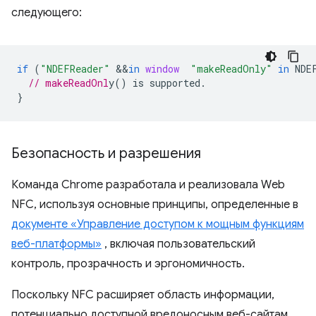
следующего:
if
(
"NDEFReader"
&&
in
window
"makeReadOnly"
in
NDE
// makeReadOnl
}
Безопасность и разрешения
Команда Chrome разработала и реализовала Web
NFC, используя основные принципы, определенные в
документе «Управление доступом к мощным функциям
веб-платформы»
, включая пользовательский
контроль, прозрачность и эргономичность.
Поскольку NFC расширяет область информации,
потенциально доступной вредоносным веб-сайтам,