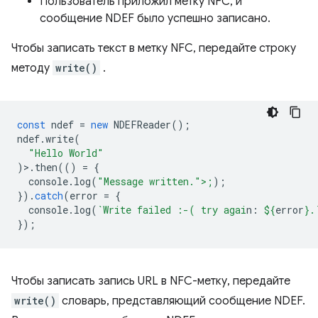
Пользователь приложил метку NFC, и
сообщение NDEF было успешно записано.
Чтобы записать текст в метку NFC, передайте строку
методу
write()
.
const
ndef
=
new
NDEFReader
();
ndef
.
write
(
"Hello World"
)>.
then
(()
=
{
console
.
log
(
"Message written.">;
);
}).
catch
(
error
=
{
console
.
log
(
`Write failed :-( try agai
n: 
${
error
}
.
});
Чтобы записать запись URL в NFC-метку, передайте
write()
словарь, представляющий сообщение NDEF.