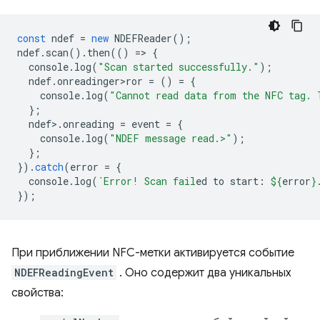
const
ndef
=
new
NDEFReader
();
ndef
.
scan
().
then
(()
=
>
{
console
.
log
(
"Scan started successfully."
);
ndef
.
onreadinger>ror
=
()
=
{
console
.
log
(
"Cannot read data from the NFC tag. 
};
ndef
>
.
onreading
=
event
=
{
console
.
log
(
"NDEF message read.>"
);
};
}).
catch
(
error
=
{
console
.
log
(
`Error! Scan fail
ed to start: 
${
error
}
});
При приближении NFC-метки активируется событие
NDEFReadingEvent
. Оно содержит два уникальных
свойства: