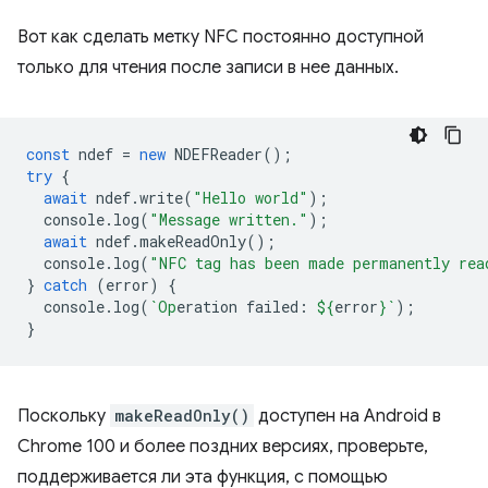
Вот как сделать метку NFC постоянно доступной
только для чтения после записи в нее данных.
const
ndef
=
new
NDEFReader
();
try
{
await
ndef
.
write
(
"Hello world"
);
console
.
log
(
"Message written."
);
await
ndef
.
makeReadOnly
();
console
.
log
(
"NFC tag has been made permanently rea
}
catch
(
error
)
{
console
.
log
(
`Op
eration failed: 
${
error
}
`
);
}
Поскольку
makeReadOnly()
доступен на Android в
Chrome 100 и более поздних версиях, проверьте,
поддерживается ли эта функция, с помощью