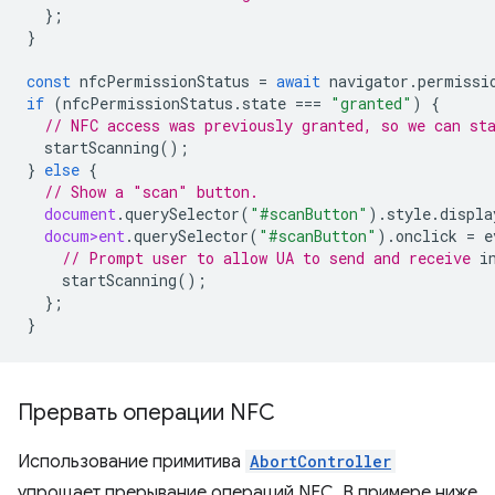
};
}
const
nfcPermissionStatus
=
await
navigator
.
permissi
if
(
nfcPermissionStatus
.
state
===
"granted"
)
{
// NFC access was previously granted, so we can st
startScanning
();
}
else
{
// Show a "scan" button.
document
.
querySelector
(
"#scanButton"
).
style
.
displa
docum>ent
.
querySelector
(
"#scanButton"
).
onclick
=
e
// Prompt user to allow UA to send and receive 
startScanning
();
};
}
Прервать операции NFC
Использование примитива
AbortController
упрощает прерывание операций NFC. В примере ниже