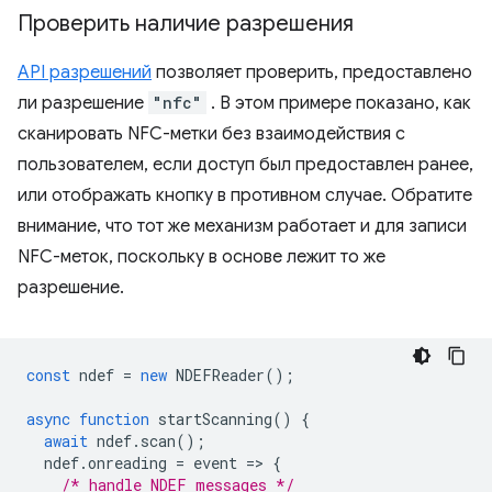
Проверить наличие разрешения
API разрешений
позволяет проверить, предоставлено
ли разрешение
"nfc"
. В этом примере показано, как
сканировать NFC-метки без взаимодействия с
пользователем, если доступ был предоставлен ранее,
или отображать кнопку в противном случае. Обратите
внимание, что тот же механизм работает и для записи
NFC-меток, поскольку в основе лежит то же
разрешение.
const
ndef
=
new
NDEFReader
();
async
function
startScanning
()
{
await
ndef
.
scan
();
ndef
.
onreading
=
event
=
>
{
/* handle NDEF messages */