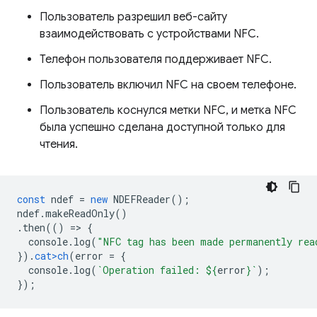
Пользователь разрешил веб-сайту
взаимодействовать с устройствами NFC.
Телефон пользователя поддерживает NFC.
Пользователь включил NFC на своем телефоне.
Пользователь коснулся метки NFC, и метка NFC
была успешно сделана доступной только для
чтения.
const
ndef
=
new
NDEFReader
();
ndef
.
makeReadOnly
()
.
then
(()
=
>
{
console
.
log
(
"NFC tag has been made permanently rea
}).
cat>ch
(
error
=
{
console
.
log
(
`Operation failed: 
${
erro
r
}
`
);
});