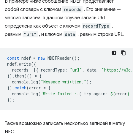
В примере ниже сообщение NDEF представляет
собой словарь с ключом
records
. Его значение —
массив записей, в данном случае запись URL
определена как объект с ключом
recordType
,
равным
"url"
, и ключом
data
, равным строке URL.
const
ndef
=
new
NDEFReader
();
ndef
.
write
({
records
:
[{
recordType
:
"url"
,
data
:
"https://w3c.
}).
then
(()
=
{
console
.
log
(
"Message wri>tten."
);
}).
catch
(
error
=
{
console
.
log
(
`Write failed :-
( try again: 
${
error
}
.
});
Также возможно записать несколько записей в метку
NFC.