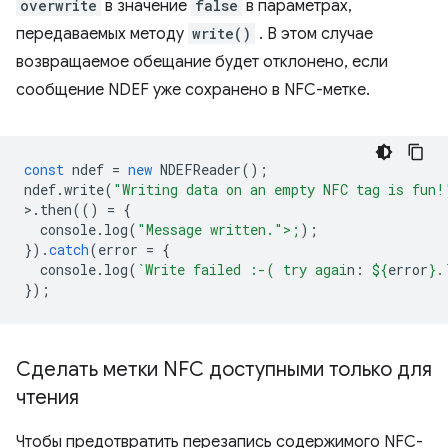
overwrite
в значение
false
в параметрах,
передаваемых методу
write()
. В этом случае
возвращаемое обещание будет отклонено, если
сообщение NDEF уже сохранено в NFC-метке.
const
ndef
=
new
NDEFReader
();
ndef
.
write
(
"Writing data on an empty NFC tag is fun!
>
.
then
(()
=
{
console
.
log
(
"Message written.">;
);
}).
catch
(
error
=
{
console
.
log
(
`Write failed :-( try agai
n: 
${
error
}
.
});
Сделать метки NFC доступными только для
чтения
Чтобы предотвратить перезапись содержимого NFC-