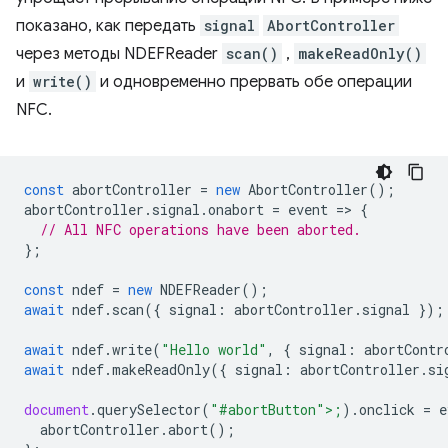
показано, как передать
signal
AbortController
через методы NDEFReader
scan()
,
makeReadOnly()
и
write()
и одновременно прервать обе операции
NFC.
const
abortController
=
new
AbortController
();
abortController
.
signal
.
onabort
=
event
=
>
{
// All NFC operations have been aborted.
};
const
ndef
=
new
NDEFReader
();
await
ndef
.
scan
({
signal
:
abortController
.
signal
});
await
ndef
.
write
(
"Hello world"
,
{
signal
:
abortContr
await
ndef
.
makeReadOnly
({
signal
:
abortController
.
si
document
.
querySelector
(
"#abortButton">;
).
onclick
=
e
abortCon
troller
.
abort
();