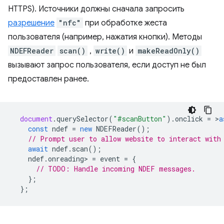
HTTPS). Источники должны сначала запросить
разрешение
"nfc"
при обработке жеста
пользователя (например, нажатия кнопки). Методы
NDEFReader
scan()
,
write()
и
makeReadOnly()
вызывают запрос пользователя, если доступ не был
предоставлен ранее.
document
.
querySelector
(
"#scanButton"
).
onclick
=
>
a
const
ndef
=
new
NDEFReader
();
// Prompt user to allow website to interact with
await
ndef
.
scan
();
ndef
.
onreading
>
=
event
=
{
// TODO: Handle incoming NDEF messages.
};
};