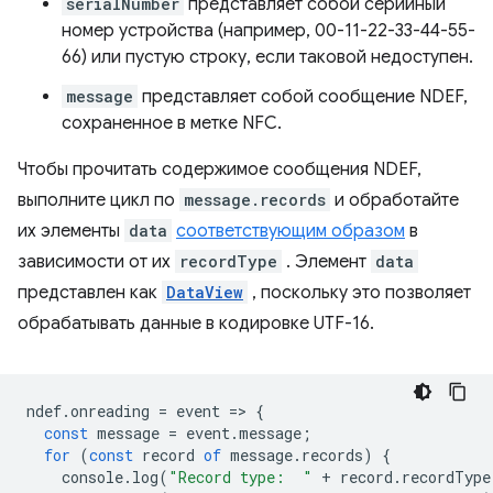
serialNumber
представляет собой серийный
номер устройства (например, 00-11-22-33-44-55-
66) или пустую строку, если таковой недоступен.
message
представляет собой сообщение NDEF,
сохраненное в метке NFC.
Чтобы прочитать содержимое сообщения NDEF,
выполните цикл по
message.records
и обработайте
их элементы
data
соответствующим образом
в
зависимости от их
recordType
. Элемент
data
представлен как
DataView
, поскольку это позволяет
обрабатывать данные в кодировке UTF-16.
ndef
.
onreading
=
event
=
>
{
const
message
=
event
.
message
;
for
(
const
record
of
message
.
records
)
{
console
.
log
(
"Record type:  "
+
record
.
recordType