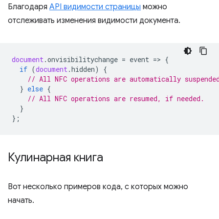
Благодаря
API видимости страницы
можно
отслеживать изменения видимости документа.
document
.
onvisibilitychange
=
event
=
>
{
if
(
document
.
hidden
)
{
// All NFC operations are automatically suspende
}
else
{
// All NFC operations are resumed, if needed.
}
};
Кулинарная книга
Вот несколько примеров кода, с которых можно
начать.