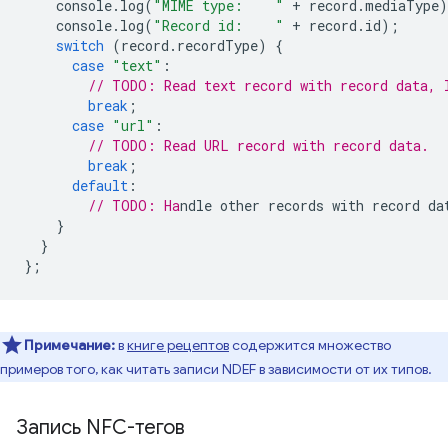
console
.
log
(
"MIME type:    "
+
record
.
mediaType
)
console
.
log
(
"Record id:    "
+
record
.
id
);
switch
(
record
.
recordType
)
{
case
"text"
:
// TODO: Read text record with record data, 
break
;
case
"url"
:
// TODO: Read URL record with record data.
break
;
default
:
// TODO: Ha
}
}
};
Примечание:
в
книге рецептов
содержится множество
примеров того, как читать записи NDEF в зависимости от их типов.
Запись NFC-тегов