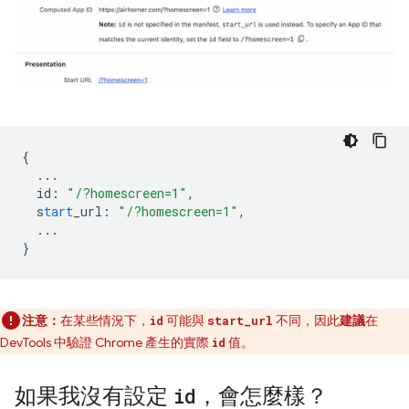
{
...
id
:
"/?homescreen=1"
,
s
tart
_url
:
"/?homescreen=1"
,
...
}
注意：
在某些情況下，
可能與
不同，因此
建議
在
id
start_url
DevTools 中驗證 Chrome 產生的實際
值。
id
如果我沒有設定
id
，會怎麼樣？