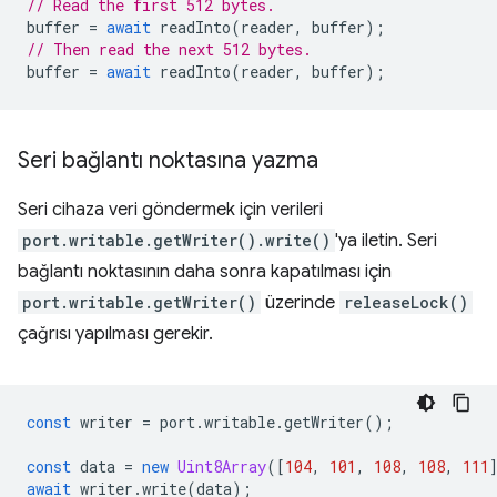
// Read the first 512 bytes.
buffer
=
await
readInto
(
reader
,
buffer
);
// Then read the next 512 bytes.
buffer
=
await
readInto
(
reader
,
buffer
);
Seri bağlantı noktasına yazma
Seri cihaza veri göndermek için verileri
port.writable.getWriter().write()
'ya iletin. Seri
bağlantı noktasının daha sonra kapatılması için
port.writable.getWriter()
üzerinde
releaseLock()
çağrısı yapılması gerekir.
const
writer
=
port
.
writable
.
getWriter
();
const
data
=
new
Uint8Array
([
104
,
101
,
108
,
108
,
111
await
writer
.
write
(
data
);