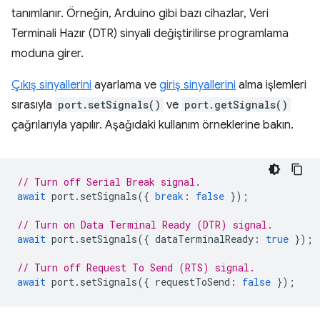
tanımlanır. Örneğin, Arduino gibi bazı cihazlar, Veri
Terminali Hazır (DTR) sinyali değiştirilirse programlama
moduna girer.
Çıkış sinyallerini
ayarlama ve
giriş sinyallerini
alma işlemleri
sırasıyla
port.setSignals()
ve
port.getSignals()
çağrılarıyla yapılır. Aşağıdaki kullanım örneklerine bakın.
// Turn off Serial Break signal.
await
port
.
setSignals
({
break
:
false
});
// Turn on Data Terminal Ready (DTR) signal.
await
port
.
setSignals
({
dataTerminalReady
:
true
});
// Turn off Request To Send (RTS) signal.
await
port
.
setSignals
({
requestToSend
:
false
});