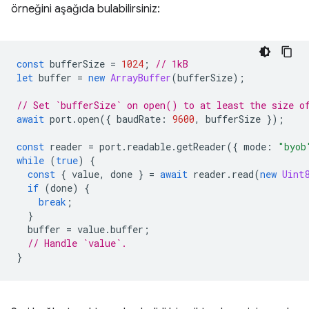
örneğini aşağıda bulabilirsiniz:
const
bufferSize
=
1024
;
// 1kB
let
buffer
=
new
ArrayBuffer
(
bufferSize
);
// Set `bufferSize` on open() to at least the size o
await
port
.
open
({
baudRate
:
9600
,
bufferSize
});
const
reader
=
port
.
readable
.
getReader
({
mode
:
"byob
while
(
true
)
{
const
{
value
,
done
}
=
await
reader
.
read
(
new
Uint
if
(
done
)
{
break
;
}
buffer
=
value
.
buffer
;
// Handle `value`.
}