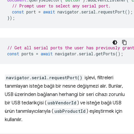
// Prompt user to select any serial port.
const
port
=
await
navigator
.
serial
.
requestPort
();
});
// Get all serial ports the user has previously gran
const
ports
=
await
navigator
.
serial
.
getPorts
();
navigator.serial.requestPort()
işlevi, filtreleri
tanımlayan isteğe bağlı bir nesne değişmezi alır. Bunlar,
USB üzerinden bağlanan herhangi bir seri cihazı zorunlu
bir USB tedarikçisi (
usbVendorId
) ve isteğe bağlı USB
ürün tanımlayıcılarıyla (
usbProductId
) eşleştirmek için
kullanılır.