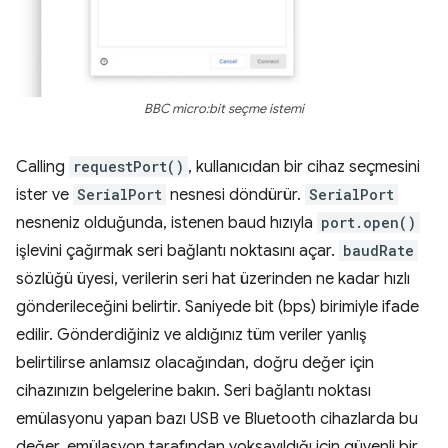
BBC micro:bit seçme istemi
Calling
requestPort()
, kullanıcıdan bir cihaz seçmesini
ister ve
SerialPort
nesnesi döndürür.
SerialPort
nesneniz olduğunda, istenen baud hızıyla
port.open()
işlevini çağırmak seri bağlantı noktasını açar.
baudRate
sözlüğü üyesi, verilerin seri hat üzerinden ne kadar hızlı
gönderileceğini belirtir. Saniyede bit (bps) birimiyle ifade
edilir. Gönderdiğiniz ve aldığınız tüm veriler yanlış
belirtilirse anlamsız olacağından, doğru değer için
cihazınızın belgelerine bakın. Seri bağlantı noktası
emülasyonu yapan bazı USB ve Bluetooth cihazlarda bu
değer, emülasyon tarafından yoksayıldığı için güvenli bir