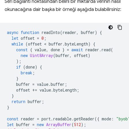
Seri bağlantı noktasından belirli bir miktarda verinin nasıl
okunacağına dair başka bir örneği aşağıda bulabilirsiniz:
async
function
readInto
(
reader
,
buffer
)
{
let
offset
=
0
;
while
(
offset
 < 
buffer
.
byteLength
)
{
const
{
value
,
done
}
=
await
reader
.
read
(
new
Uint8Array
(
buffer
,
offset
)
);
if
(
done
)
{
break
;
}
buffer
=
value
.
buffer
;
offset
+=
value
.
byteLength
;
}
return
buffer
;
}
const
reader
=
port
.
readable
.
getReader
({
mode
:
"byob
let
buffer
=
new
ArrayBuffer
(
512
);