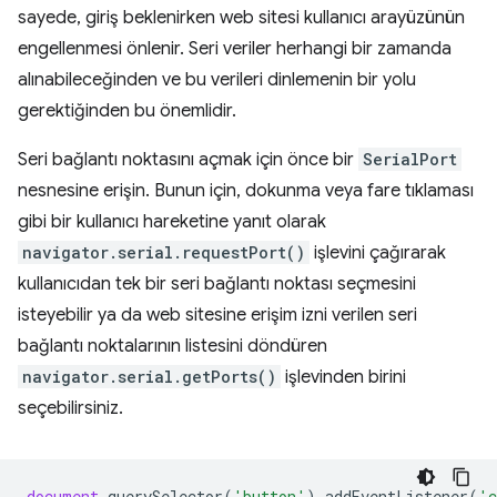
sayede, giriş beklenirken web sitesi kullanıcı arayüzünün
engellenmesi önlenir. Seri veriler herhangi bir zamanda
alınabileceğinden ve bu verileri dinlemenin bir yolu
gerektiğinden bu önemlidir.
Seri bağlantı noktasını açmak için önce bir
SerialPort
nesnesine erişin. Bunun için, dokunma veya fare tıklaması
gibi bir kullanıcı hareketine yanıt olarak
navigator.serial.requestPort()
işlevini çağırarak
kullanıcıdan tek bir seri bağlantı noktası seçmesini
isteyebilir ya da web sitesine erişim izni verilen seri
bağlantı noktalarının listesini döndüren
navigator.serial.getPorts()
işlevinden birini
seçebilirsiniz.
document
.
querySelector
(
'button'
).
addEventListener
(
'c