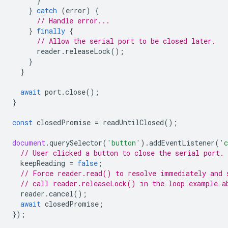
}
}
catch
(
error
)
{
// Handle error...
}
finally
{
// Allow the serial port to be closed later.
reader
.
releaseLock
();
}
}
await
port
.
close
();
}
const
closedPromise
=
readUntilClosed
();
document
.
querySelector
(
'button'
).
addEventListener
(
'c
// User clicked a button to close the serial port.
keepReading
=
false
;
// Force reader.read() to resolve immediately and 
// call reader.releaseLock() in the loop example a
reader
.
cancel
();
await
closedPromise
;
});