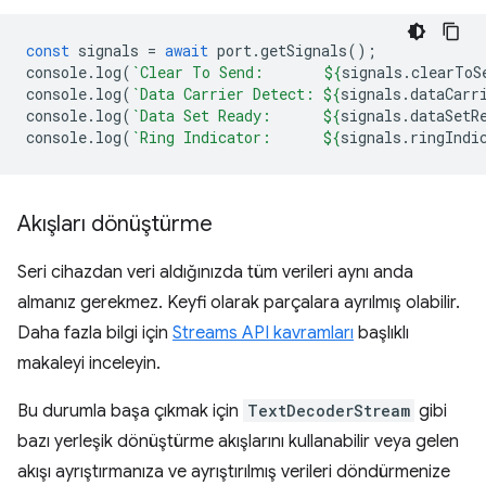
const
signals
=
await
port
.
getSignals
();
console
.
log
(
`Clear To Send:       
${
signals
.
clearToS
console
.
log
(
`Data Carrier Detect: 
${
signals
.
dataCarr
console
.
log
(
`Data Set Ready:      
${
signals
.
dataSetR
console
.
log
(
`Ring Indicator:      
${
signals
.
ringIndi
Akışları dönüştürme
Seri cihazdan veri aldığınızda tüm verileri aynı anda
almanız gerekmez. Keyfi olarak parçalara ayrılmış olabilir.
Daha fazla bilgi için
Streams API kavramları
başlıklı
makaleyi inceleyin.
Bu durumla başa çıkmak için
TextDecoderStream
gibi
bazı yerleşik dönüştürme akışlarını kullanabilir veya gelen
akışı ayrıştırmanıza ve ayrıştırılmış verileri döndürmenize