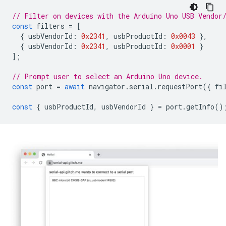
// Filter on devices with the Arduino Uno USB Vendor
const
filters
=
[
{
usbVendorId
:
0x2341
,
usbProductId
:
0x0043
},
{
usbVendorId
:
0x2341
,
usbProductId
:
0x0001
}
];
// Prompt user to select an Arduino Uno device.
const
port
=
await
navigator
.
serial
.
requestPort
({
fi
const
{
usbProductId
,
usbVendorId
}
=
port
.
getInfo
()