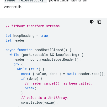
reader.releaseLock()
işlevini çağırmasına izin
verecektir.
// Without transform streams.
let
keepReading
=
true
;
let
reader
;
async
function
readUntilClosed
()
{
while
(
port
.
readable
 && 
keepReading
)
{
reader
=
port
.
readable
.
getReader
();
try
{
while
(
true
)
{
const
{
value
,
done
}
=
await
reader
.
read
();
if
(
done
)
{
// reader.cancel() has been called.
break
;
}
// value is a Uint8Array.
console
.
log
(
value
);