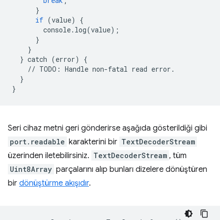
break
;
}
if
(
value
)
{
console
.
log
(
value
);
}
}
}
catch
(
error
)
{
//
TODO
:
Handle
non
-
fatal
read
error
.
}
}
Seri cihaz metni geri gönderirse aşağıda gösterildiği gibi
port.readable
karakterini bir
TextDecoderStream
üzerinden iletebilirsiniz.
TextDecoderStream
, tüm
Uint8Array
parçalarını alıp bunları dizelere dönüştüren
bir
dönüştürme akışıdır
.