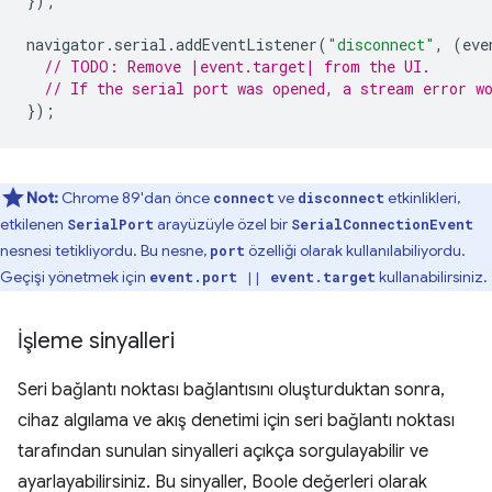
});
navigator
.
serial
.
addEventListener
(
"disconnect"
,
(
eve
// TODO: Remove |event.target| from the UI.
// If the serial port was opened, a stream error w
});
Not:
Chrome 89'dan önce
ve
etkinlikleri,
connect
disconnect
etkilenen
arayüzüyle özel bir
SerialPort
SerialConnectionEvent
nesnesi tetikliyordu. Bu nesne,
özelliği olarak kullanılabiliyordu.
port
Geçişi yönetmek için
kullanabilirsiniz.
event.port || event.target
İşleme sinyalleri
Seri bağlantı noktası bağlantısını oluşturduktan sonra,
cihaz algılama ve akış denetimi için seri bağlantı noktası
tarafından sunulan sinyalleri açıkça sorgulayabilir ve
ayarlayabilirsiniz. Bu sinyaller, Boole değerleri olarak