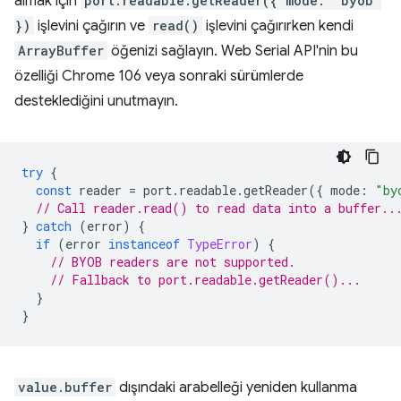
almak için
port.readable.getReader({ mode: "byob"
})
işlevini çağırın ve
read()
işlevini çağırırken kendi
ArrayBuffer
öğenizi sağlayın. Web Serial API'nin bu
özelliği Chrome 106 veya sonraki sürümlerde
desteklediğini unutmayın.
try
{
const
reader
=
port
.
readable
.
getReader
({
mode
:
"by
// Call reader.read() to read data into a buffer..
}
catch
(
error
)
{
if
(
error
instanceof
TypeError
)
{
// BYOB readers are not supported.
// Fallback to port.readable.getReader()...
}
}
value.buffer
dışındaki arabelleği yeniden kullanma