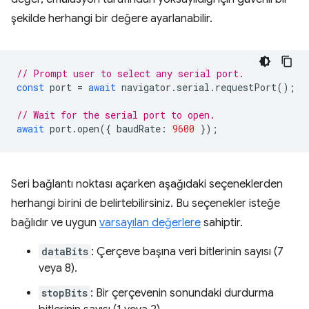
şekilde herhangi bir değere ayarlanabilir.
// Prompt user to select any serial port.
const
port
=
await
navigator
.
serial
.
requestPort
();
// Wait for the serial port to open.
await
port
.
open
({
baudRate
:
9600
});
Seri bağlantı noktası açarken aşağıdaki seçeneklerden
herhangi birini de belirtebilirsiniz. Bu seçenekler isteğe
bağlıdır ve uygun
varsayılan değerlere
sahiptir.
dataBits
: Çerçeve başına veri bitlerinin sayısı (7
veya 8).
stopBits
: Bir çerçevenin sonundaki durdurma