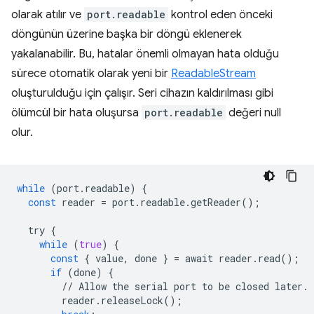
olarak atılır ve
port.readable
kontrol eden önceki
döngünün üzerine başka bir döngü eklenerek
yakalanabilir. Bu, hatalar önemli olmayan hata olduğu
sürece otomatik olarak yeni bir
ReadableStream
oluşturulduğu için çalışır. Seri cihazın kaldırılması gibi
ölümcül bir hata oluşursa
port.readable
değeri null
olur.
while
(
port
.
readable
)
{
const
reader
=
port
.
readable
.
getReader
();
try
{
while
(
true
)
{
const
{
value
,
done
}
=
await
reader
.
read
();
if
(
done
)
{
//
Allow
the
serial
port
to
be
closed
later
.
reader
.
releaseLock
();