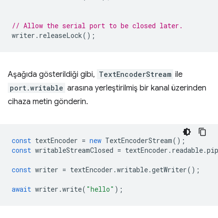
// Allow the serial port to be closed later.
writer
.
releaseLock
();
Aşağıda gösterildiği gibi,
TextEncoderStream
ile
port.writable
arasına yerleştirilmiş bir kanal üzerinden
cihaza metin gönderin.
const
textEncoder
=
new
TextEncoderStream
();
const
writableStreamClosed
=
textEncoder
.
readable
.
pi
const
writer
=
textEncoder
.
writable
.
getWriter
();
await
writer
.
write
(
"hello"
);