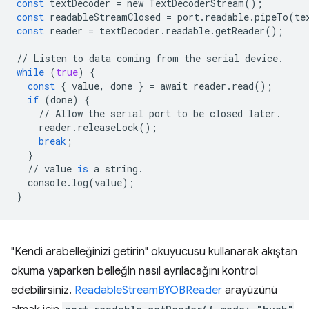
const
textDecoder
=
new
TextDecoderStream
();
const
readableStreamClosed
=
port
.
readable
.
pipeTo
(
te
const
reader
=
textDecoder
.
readable
.
getReader
();
//
Listen
to
data
coming
from
the
serial
device
.
while
(
true
)
{
const
{
value
,
done
}
=
await
reader
.
read
();
if
(
done
)
{
//
Allow
the
serial
port
to
be
closed
later
.
reader
.
releaseLock
();
break
;
}
//
value
is
a
string
.
console
.
log
(
value
);
}
"Kendi arabelleğinizi getirin" okuyucusu kullanarak akıştan
okuma yaparken belleğin nasıl ayrılacağını kontrol
edebilirsiniz.
ReadableStreamBYOBReader
arayüzünü