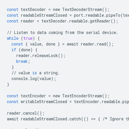
const
textDecoder
=
new
TextDecoderStream
();
const
readableStreamClosed
=
port
.
readable
.
pipeTo
(
te
const
reader
=
textDecoder
.
readable
.
getReader
();
//
Listen
to
data
coming
from
the
serial
device
.
while
(
true
)
{
const
{
value
,
done
}
=
await
reader
.
read
();
if
(
done
)
{
reader
.
releaseLock
();
break
;
}
//
value
is
a
string
.
console
.
log
(
value
);
}
const
textEncoder
=
new
TextEncoderStream
();
const
writableStreamClosed
=
textEncoder
.
readable
.
pi
reader
.
cancel
();
await
readableStreamClosed
.
catch
(()
=
>
{
/*
Ignore
t