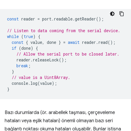
const
reader
=
port
.
readable
.
getReader
();
// Listen to data coming from the serial device.
while
(
true
)
{
const
{
value
,
done
}
=
await
reader
.
read
();
if
(
done
)
{
// Allow the serial port to be closed later.
reader
.
releaseLock
();
break
;
}
// value is a Uint8Array.
console
.
log
(
value
);
}
Bazı durumlarda (ör. arabellek taşması, çerçeveleme
hataları veya eşlik hataları) önemli olmayan bazı seri
bağlantı noktası okuma hataları oluşabilir. Bunlar istisna