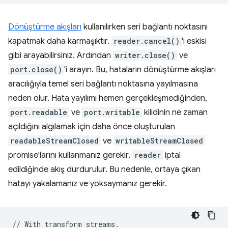
Dönüştürme akışları
kullanılırken seri bağlantı noktasını
kapatmak daha karmaşıktır.
reader.cancel()
'ı eskisi
gibi arayabilirsiniz. Ardından
writer.close()
ve
port.close()
'i arayın. Bu, hataların dönüştürme akışları
aracılığıyla temel seri bağlantı noktasına yayılmasına
neden olur. Hata yayılımı hemen gerçekleşmediğinden,
port.readable
ve
port.writable
kilidinin ne zaman
açıldığını algılamak için daha önce oluşturulan
readableStreamClosed
ve
writableStreamClosed
promise'larını kullanmanız gerekir.
reader
iptal
edildiğinde akış durdurulur. Bu nedenle, ortaya çıkan
hatayı yakalamanız ve yoksaymanız gerekir.
//
With
transform
streams
.