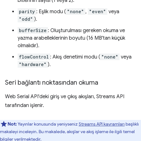
bitlerinin sayısı (1 veya 2).
parity
: Eşlik modu (
"none"
,
"even"
veya
"odd"
).
bufferSize
: Oluşturulması gereken okuma ve
yazma arabelleklerinin boyutu (16 MB'tan küçük
olmalıdır).
flowControl
: Akış denetimi modu (
"none"
veya
"hardware"
).
Seri bağlantı noktasından okuma
Web Serial API'deki giriş ve çıkış akışları, Streams API
tarafından işlenir.
Not:
Yayınlar konusunda yeniyseniz
Streams API kavramları
başlıklı
makaleyi inceleyin. Bu makalede, akışlar ve akış işleme ile ilgili temel
bilgiler verilmektedir.