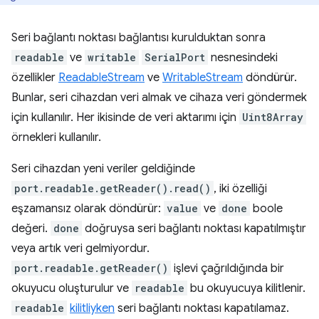
Seri bağlantı noktası bağlantısı kurulduktan sonra
readable
ve
writable
SerialPort
nesnesindeki
özellikler
ReadableStream
ve
WritableStream
döndürür.
Bunlar, seri cihazdan veri almak ve cihaza veri göndermek
için kullanılır. Her ikisinde de veri aktarımı için
Uint8Array
örnekleri kullanılır.
Seri cihazdan yeni veriler geldiğinde
port.readable.getReader().read()
, iki özelliği
eşzamansız olarak döndürür:
value
ve
done
boole
değeri.
done
doğruysa seri bağlantı noktası kapatılmıştır
veya artık veri gelmiyordur.
port.readable.getReader()
işlevi çağrıldığında bir
okuyucu oluşturulur ve
readable
bu okuyucuya kilitlenir.
readable
kilitliyken
seri bağlantı noktası kapatılamaz.