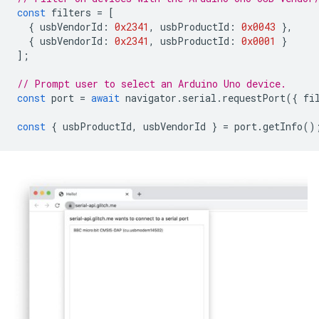
const
filters
=
[
{
usbVendorId
:
0x2341
,
usbProductId
:
0x0043
},
{
usbVendorId
:
0x2341
,
usbProductId
:
0x0001
}
];
// Prompt user to select an Arduino Uno device.
const
port
=
await
navigator
.
serial
.
requestPort
({
fi
const
{
usbProductId
,
usbVendorId
}
=
port
.
getInfo
()