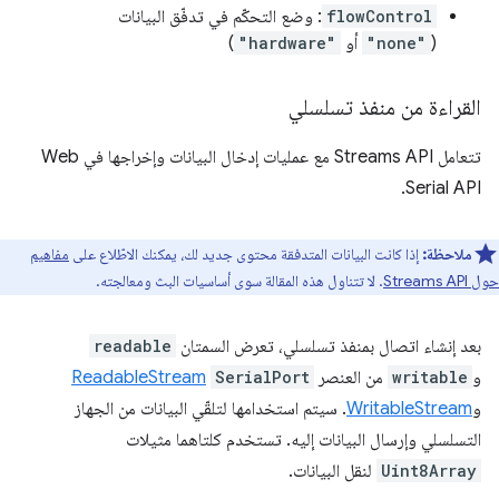
flowControl
: وضع التحكّم في تدفّق البيانات
(
"none"
أو
"hardware"
)
القراءة من منفذ تسلسلي
تتعامل Streams API مع عمليات إدخال البيانات وإخراجها في Web
Serial API.
ملاحظة:
إذا كانت البيانات المتدفقة محتوى جديد لك، يمكنك الاطّلاع على
مفاهيم
حول Streams API
. لا تتناول هذه المقالة سوى أساسيات البث ومعالجته.
بعد إنشاء اتصال بمنفذ تسلسلي، تعرض السمتان
readable
و
writable
من العنصر
SerialPort
ReadableStream
و
WritableStream
. سيتم استخدامها لتلقّي البيانات من الجهاز
التسلسلي وإرسال البيانات إليه. تستخدم كلتاهما مثيلات
Uint8Array
لنقل البيانات.