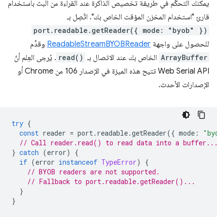
يمكنك التحكّم في طريقة تخصيص الذاكرة عند القراءة من البث باستخدام
قارئ "استخدام المخزن المؤقت الخاص بك". اتّصِل بـ
port.readable.getReader({ mode: "byob" })
للحصول على واجهة
ReadableStreamBYOBReader
وقدِّم
ArrayBuffer
الخاص بك عند الاتصال بـ
read()
. يُرجى العِلم أنّ
Web Serial API تتيح هذه الميزة في الإصدار 106 من Chrome أو
الإصدارات الأحدث.
try
{
const
reader
=
port
.
readable
.
getReader
({
mode
:
"by
// Call reader.read() to read data into a buffer..
}
catch
(
error
)
{
if
(
error
instanceof
TypeError
)
{
// BYOB readers are not supported.
// Fallback to port.readable.getReader()...
}
}