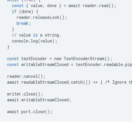
const
{
value
,
done
}
=
await
reader
.
read
();
if
(
done
)
{
reader
.
releaseLock
();
break
;
}
//
value
is
a
string
.
console
.
log
(
value
);
}
const
textEncoder
=
new
TextEncoderStream
();
const
writableStreamClosed
=
textEncoder
.
readable
.
pi
reader
.
cancel
();
await
readableStreamClosed
.
catch
(()
=
>
{
/*
Ignore
t
writer
.
close
();
await
writableStreamClosed
;
await
port
.
close
();