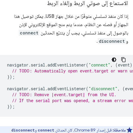
الاستماع إلى صوتي الربط وإلغاء الربط
إذا كان منفذ تسلسلي متوفّرًا من خلال جهاز USB، يمكن توصيل هذا
الجهاز أو فصله عن النظام. عندما يتم منح الموقع الإلكتروني الإذن
بالوصول إلى منفذ تسلسلي، يجب أن يتتبّع الحدثَين
connect
و
disconnect
.
navigator
.
serial
.
addEventListener
(
"connect"
,
(
event
)
// TODO: Automatically open event.target or warn u
});
navigator
.
serial
.
addEventListener
(
"disconnect"
,
(
eve
// TODO: Remove |event.target| from the UI.
// If the serial port was opened, a stream error w
});
ملاحظة:
قبل إصدار Chrome 89، كان الحدثان
و
disconnect
connect