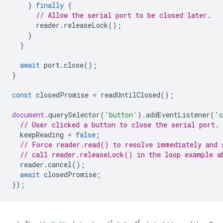
}
finally
{
// Allow the serial port to be closed later.
reader
.
releaseLock
();
}
}
await
port
.
close
();
}
const
closedPromise
=
readUntilClosed
();
document
.
querySelector
(
'button'
).
addEventListener
(
'c
// User clicked a button to close the serial port.
keepReading
=
false
;
// Force reader.read() to resolve immediately and 
// call reader.releaseLock() in the loop example a
reader
.
cancel
();
await
closedPromise
;
});