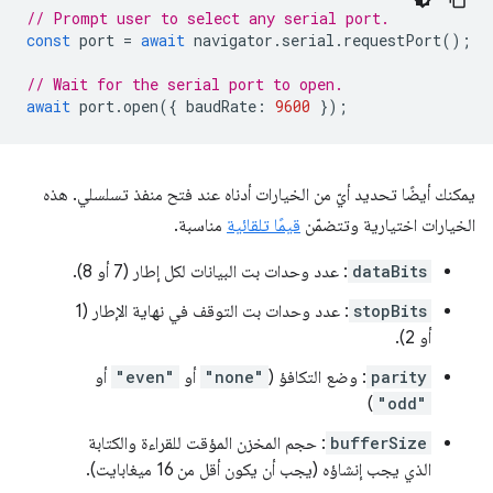
// Prompt user to select any serial port.
const
port
=
await
navigator
.
serial
.
requestPort
();
// Wait for the serial port to open.
await
port
.
open
({
baudRate
:
9600
});
يمكنك أيضًا تحديد أيّ من الخيارات أدناه عند فتح منفذ تسلسلي. هذه
الخيارات اختيارية وتتضمّن
قيمًا تلقائية
مناسبة.
dataBits
: عدد وحدات بت البيانات لكل إطار (7 أو 8).
stopBits
: عدد وحدات بت التوقف في نهاية الإطار (1
أو 2).
parity
: وضع التكافؤ (
"none"
أو
"even"
أو
)
"odd"
bufferSize
: حجم المخزن المؤقت للقراءة والكتابة
الذي يجب إنشاؤه (يجب أن يكون أقل من 16 ميغابايت).