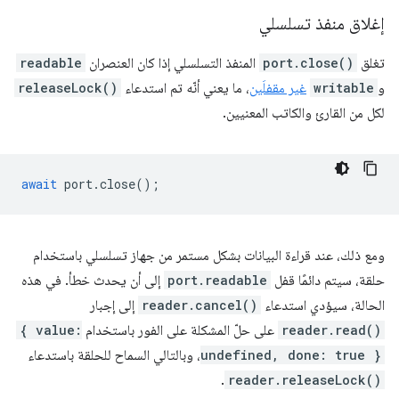
إغلاق منفذ تسلسلي
تغلق
port.close()
المنفذ التسلسلي إذا كان العنصران
readable
و
writable
غير مقفلَين
، ما يعني أنّه تم استدعاء
releaseLock()
لكل من القارئ والكاتب المعنيين.
await
port
.
close
();
ومع ذلك، عند قراءة البيانات بشكل مستمر من جهاز تسلسلي باستخدام
حلقة، سيتم دائمًا قفل
port.readable
إلى أن يحدث خطأ. في هذه
الحالة، سيؤدي استدعاء
reader.cancel()
إلى إجبار
reader.read()
على حلّ المشكلة على الفور باستخدام
{ value:
undefined, done: true }
، وبالتالي السماح للحلقة باستدعاء
.
reader.releaseLock()