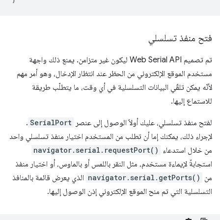
فتح منفذ تسلسلي
تم تصميم Web Serial API ليكون غير متزامن. يمنع ذلك واجهة
مستخدم الموقع الإلكتروني من الحظر عند انتظار الإدخال، وهو أمر مهم
لأنّه يمكن تلقّي البيانات التسلسلية في أي وقت، ما يتطلّب طريقة
للاستماع إليها.
لفتح منفذ تسلسلي، عليك أولاً الوصول إلى عنصر
SerialPort
.
لإجراء ذلك، يمكنك إما أن تطلب من المستخدم اختيار منفذ تسلسلي واحد
من خلال استدعاء
navigator.serial.requestPort()
استجابةً لإيماءة مستخدم، مثل النقر باللمس أو بالماوس، أو اختيار منفذ
من
navigator.serial.getPorts()
الذي يعرض قائمة بالمنافذ
التسلسلية التي تم منح الموقع الإلكتروني إذن الوصول إليها.