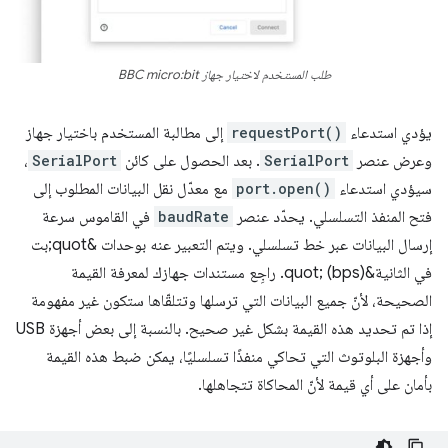
طلب المستخدم لاختيار جهاز BBC micro:bit
يؤدي استدعاء
requestPort()
إلى مطالبة المستخدم باختيار جهاز
وعرض عنصر
SerialPort
. بعد الحصول على كائن
SerialPort
،
سيؤدي استدعاء
port.open()
مع معدّل نقل البيانات المطلوب إلى
فتح المنفذ التسلسلي. يحدّد عنصر
baudRate
في القاموس سرعة
إرسال البيانات عبر خط تسلسلي. ويتم التعبير عنه بوحدات &quot;بت
في الثانية&quot; (bps). راجِع مستندات جهازك لمعرفة القيمة
الصحيحة، لأنّ جميع البيانات التي ترسلها وتتلقّاها ستكون غير مفهومة
إذا تم تحديد هذه القيمة بشكل غير صحيح. بالنسبة إلى بعض أجهزة USB
وأجهزة البلوتوث التي تحاكي منفذًا تسلسليًا، يمكن ضبط هذه القيمة
بأمان على أي قيمة لأنّ المحاكاة تتجاهلها.