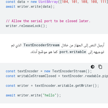
const
data
=
new
Uint8Array
([
104
,
101
,
108
,
108
,
111
await
writer
.
write
(
data
);
// Allow the serial port to be closed later.
writer
.
releaseLock
();
أرسِل النص إلى الجهاز من خلال
TextEncoderStream
الذي تم
توجيهه إلى
port.writable
كما هو موضّح أدناه.
const
textEncoder
=
new
TextEncoderStream
();
const
writableStreamClosed
=
textEncoder
.
readable
.
pi
const
writer
=
textEncoder
.
writable
.
getWriter
();
await
writer
.
write
(
"hello"
);