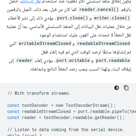
يكون إغلاق منفذ تسلسلي أكثر تعقيدًا عند استخدام
نقل البيانات
. اتّصِل
بالرقم
reader.cancel()
كما كان من قبل. بعد ذلك، اتّصِل بالرقمين
writer.close()
و
port.close()
. يؤدي ذلك إلى نشر الأخطاء
من خلال عمليات نقل البيانات إلى المنفذ التسلسلي الأساسي. بما أنّ عملية
نقل الخطأ لا تحدث على الفور، عليك استخدام الوعود
readableStreamClosed
و
writableStreamClosed
التي
تم إنشاؤها سابقًا لرصد الوقت الذي تم فيه إلغاء قفل
port.readable
و
port.writable
. يؤدي إلغاء
reader
إلى
إيقاف البث، ولهذا السبب يجب رصد الخطأ الناتج وتجاهله.
//
With
transform
streams
.
const
textDecoder
=
new
TextDecoderStream
();
const
readableStreamClosed
=
port
.
readable
.
pipeTo
(
te
const
reader
=
textDecoder
.
readable
.
getReader
();
//
Listen
to
data
coming
from
the
serial
device
.
while
(
true
)
{