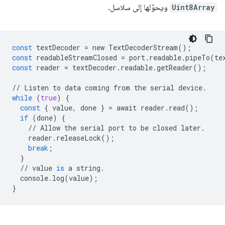
Uint8Array
ويحوّلها إلى سلاسل.
const
textDecoder
=
new
TextDecoderStream
();
const
readableStreamClosed
=
port
.
readable
.
pipeTo
(
te
const
reader
=
textDecoder
.
readable
.
getReader
();
//
Listen
to
data
coming
from
the
serial
device
.
while
(
true
)
{
const
{
value
,
done
}
=
await
reader
.
read
();
if
(
done
)
{
//
Allow
the
serial
port
to
be
closed
later
.
reader
.
releaseLock
();
break
;
}
//
value
is
a
string
.
console
.
log
(
value
);
}