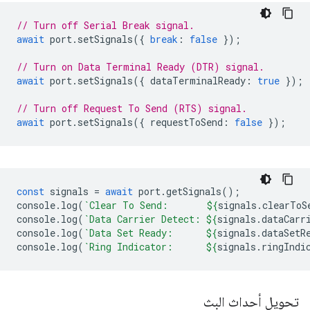
// Turn off Serial Break signal.
await
port
.
setSignals
({
break
:
false
});
// Turn on Data Terminal Ready (DTR) signal.
await
port
.
setSignals
({
dataTerminalReady
:
true
});
// Turn off Request To Send (RTS) signal.
await
port
.
setSignals
({
requestToSend
:
false
});
const
signals
=
await
port
.
getSignals
();
console
.
log
(
`Clear To Send:       
${
signals
.
clearToS
console
.
log
(
`Data Carrier Detect: 
${
signals
.
dataCarr
console
.
log
(
`Data Set Ready:      
${
signals
.
dataSetR
console
.
log
(
`Ring Indicator:      
${
signals
.
ringIndi
تحويل أحداث البث