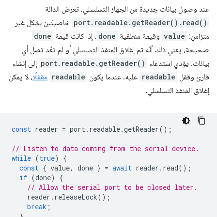
عند وصول بيانات جديدة من الجهاز التسلسلي، تعرض الدالة
port.readable.getReader().read()
خاصيتَين بشكل غير
متزامن:
value
وقيمة منطقية
done
. إذا كانت قيمة
done
صحيحة، يعني ذلك أنّه تم إغلاق المنفذ التسلسلي أو لم تعُد تصل أي
بيانات. يؤدي استدعاء
port.readable.getReader()
إلى إنشاء
قارئ وقفل
readable
عليه. عندما يكون
readable
مقفلًا
، لا يمكن
إغلاق المنفذ التسلسلي.
const
reader
=
port
.
readable
.
getReader
();
// Listen to data coming from the serial device.
while
(
true
)
{
const
{
value
,
done
}
=
await
reader
.
read
();
if
(
done
)
{
// Allow the serial port to be closed later.
reader
.
releaseLock
();
break
;
}