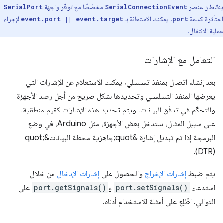
ينشّطان عنصر
مخصّصًا مع توفّر واجهة
SerialPort
SerialConnectionEvent
المتأثرة كسمة
. يمكنك الاستعانة بـ
لإجراء
event.port || event.target
port
عملية الانتقال.
التعامل مع الإشارات
بعد إنشاء اتصال بمنفذ تسلسلي، يمكنك الاستعلام عن الإشارات التي
يعرضها المنفذ التسلسلي وتحديدها بشكل صريح من أجل رصد الأجهزة
والتحكّم في تدفّق البيانات. ويتم تحديد هذه الإشارات كقيم منطقية.
على سبيل المثال، ستدخل بعض الأجهزة، مثل Arduino، في وضع
البرمجة إذا تم تبديل إشارة &quot;جاهزية محطة البيانات&quot;
(DTR).
يتم ضبط
إشارات الإخراج
والحصول على
إشارات الإدخال
من خلال
استدعاء
port.setSignals()
و
port.getSignals()
على
التوالي. اطّلِع على أمثلة الاستخدام أدناه.