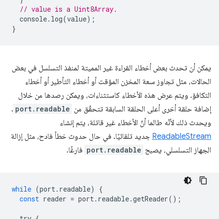
// value is a Uint8Array.
console
.
log
(
value
);
}
يمكن أن تحدث بعض أخطاء القراءة غير المميتة لمنفذ التسلسل في بعض
الحالات، مثل تجاوز سعة المخزن المؤقت أو أخطاء التأطير أو أخطاء
التكافؤ. ويتم عرض هذه الأخطاء كاستثناءات، ويمكن رصدها من خلال
إضافة حلقة أخرى أعلى الحلقة السابقة تتحقّق من
port.readable
.
ويحدث ذلك لأنّه طالما أنّ الأخطاء غير قاتلة، يتم إنشاء
ReadableStream
جديد تلقائيًا. في حال حدوث خطأ فادح، مثل إزالة
الجهاز التسلسلي، يصبح
port.readable
فارغًا.
while
(
port
.
readable
)
{
const
reader
=
port
.
readable
.
getReader
();
try
{