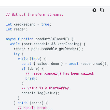
// Without transform streams.
let
keepReading
=
true
;
let
reader
;
async
function
readUntilClosed
()
{
while
(
port
.
readable
 && 
keepReading
)
{
reader
=
port
.
readable
.
getReader
();
try
{
while
(
true
)
{
const
{
value
,
done
}
=
await
reader
.
read
();
if
(
done
)
{
// reader.cancel() has been called.
break
;
}
// value is a Uint8Array.
console
.
log
(
value
);
}
}
catch
(
error
)
{
// Handle error...