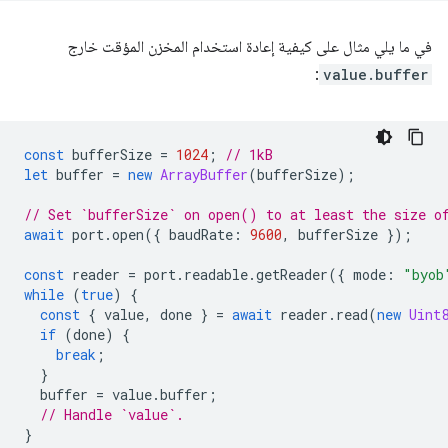
في ما يلي مثال على كيفية إعادة استخدام المخزن المؤقت خارج
:
value.buffer
const
bufferSize
=
1024
;
// 1kB
let
buffer
=
new
ArrayBuffer
(
bufferSize
);
// Set `bufferSize` on open() to at least the size o
await
port
.
open
({
baudRate
:
9600
,
bufferSize
});
const
reader
=
port
.
readable
.
getReader
({
mode
:
"byob
while
(
true
)
{
const
{
value
,
done
}
=
await
reader
.
read
(
new
Uint
if
(
done
)
{
break
;
}
buffer
=
value
.
buffer
;
// Handle `value`.
}