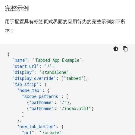
完整示例
用于配置具有标签页式界面的应用行为的完整示例如下所
示：
{
"name"
:
"Tabbed App Example"
,
"start_url"
:
"/"
,
"display"
:
"standalone"
,
"display_override"
:
[
"tabbed"
],
"tab_strip"
:
{
"home_tab"
:
{
"scope_patterns"
:
[
{
"pathname"
:
"/"
},
{
"pathname"
:
"/index.html"
}
]
},
"new_tab_button"
:
{
"url"
:
"/create"