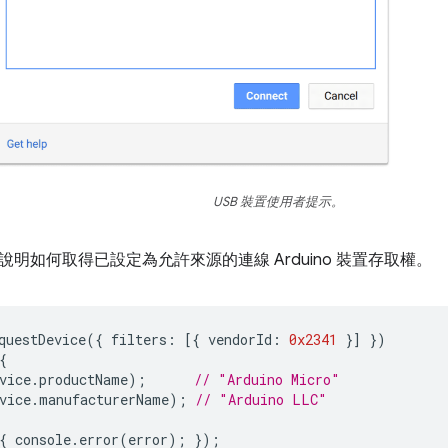
USB 裝置使用者提示。
明如何取得已設定為允許來源的連線 Arduino 裝置存取權。
questDevice
({
filters
:
[{
vendorId
:
0x2341
}]
})
{
vice
.
productName
);
// "Arduino Micro"
vice
.
manufacturerName
);
// "Arduino LLC"
{
console
.
error
(
error
);
});