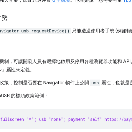
強大功能，因此只適用於
安全環境
。也就是說，您需要考量
TLS
手勢
avigator.usb.requestDevice()
只能透過使用者手勢 (例如輕
機制，可讓開發人員有選擇地啟用及停用各種瀏覽器功能和 API。您
llow」屬性來定義。
策，控制是否要在 Navigator 物件上公開
usb
屬性，也就是是
bUSB 的標頭政策範例：
 fullscreen "*"; usb "none"; payment "self" https://pay