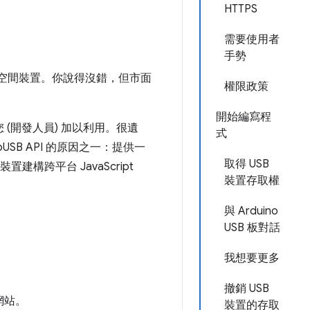
HTTPS
需要使用者
手勢
存空間裝置。你說得沒錯，但市面
權限政策
開始編寫程
 (開發人員) 加以利用。很遺
式
B API 的原因之一：提供一
取得 USB
構跨平台 JavaScript
裝置存取權
與 Arduino
USB 板對話
我想要更多
撤銷 USB
網站。
裝置的存取