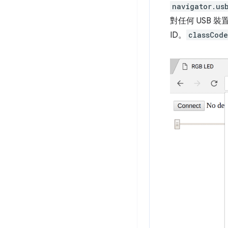
navigator.us
對任何 USB 裝
ID。
classCode