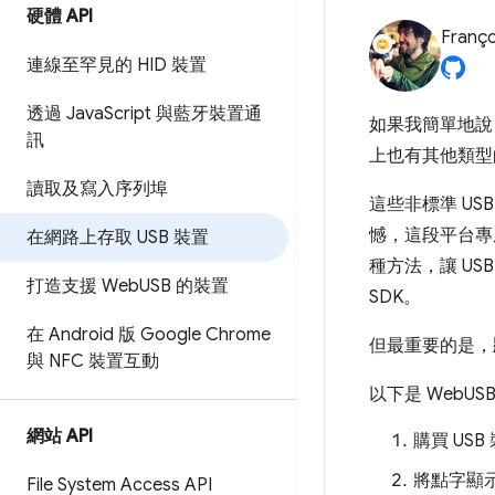
硬體 API
Franço
連線至罕見的 HID 裝置
透過 Java
Script 與藍牙裝置通
如果我簡單地說
訊
上也有其他類型的
讀取及寫入序列埠
這些非標準 US
憾，這段平台專
在網路上存取 USB 裝置
種方法，讓 US
打造支援 Web
USB 的裝置
SDK。
在 Android 版 Google Chrome
但最重要的是，
與 NFC 裝置互動
以下是 WebUS
網站 API
購買 USB
將點字顯
File System Access API