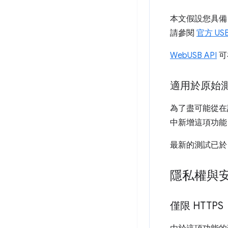
本文假設您具備
請參閱
官方 US
WebUSB API
可在
適用於原始
為了盡可能從在該領
中新增這項功能
最新的測試已於 2
隱私權與
僅限 HTTPS