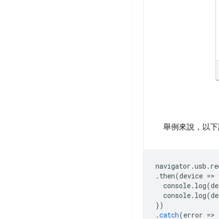
舉例來說，以下說
navigator
.
usb
.
re
.
then
(
device
=
>
console
.
log
(
de
console
.
log
(
de
})
.
catch
(
error
=
>