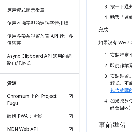
按一下通
應用程式圖示徽章
點選「連線
使用本機字型的進階字體排版
完成！
使用多螢幕視窗放置 API 管理多
如果沒有 Web
個螢幕
安裝特定
Async Clipboard API 適用的網
路自訂格式
即使作業
安裝裝置
資源
程式。不
包含故障
Chromium 上的 Project
如果您只
Fugu
終會回收)
瞭解 PWA：功能
事前準備
MDN Web API