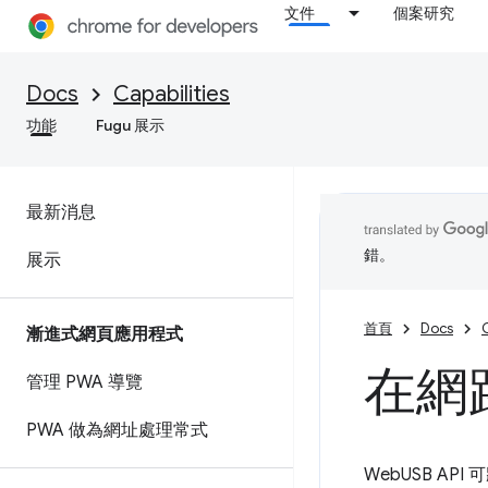
文件
個案研究
Docs
Capabilities
功能
Fugu 展示
最新消息
錯。
展示
首頁
Docs
C
漸進式網頁應用程式
在網路
管理 PWA 導覽
PWA 做為網址處理常式
WebUSB AP