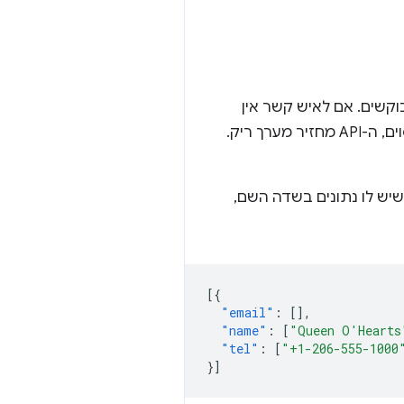
ם המבוקשים. אם לאיש קשר אין
נתונים לגבי המאפיין המבוקש, או אם המשתמש בוחר לבטל את ההסכמה לשיתוף מאפיין מסוים, ה-API מחזיר מערך ריק.
יש לו נתונים בשדה השם,
[{
"email"
:
[],
"name"
:
[
"Queen O'Hearts
"tel"
:
[
"+1-206-555-1000
}]