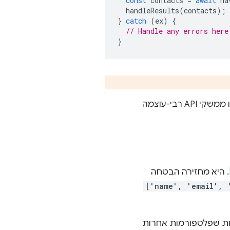
const
contacts
=
await
na
handleResults
(
contacts
);
}
catch
(
ex
)
{
// Handle any errors here
}
ברמה העליונה, וכמו ממשקי API רבי-עוצמה
. היא מחזירה הבטחה
['name', 'email', 
היות שפלטפורמות אחרות