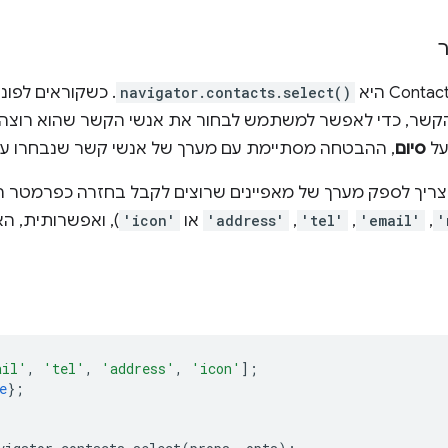
navigator.contacts.select()
. כשקוראים לפונ
 הקשר, כדי לאפשר למשתמש לבחור את אנשי הקשר שהוא רוצה
על
סיום
, ההבטחה מסתיימת עם מערך של אנשי קשר שנבחרו על
ריך לספק מערך של מאפיינים שרוצים לקבל בחזרה כפרמטר ה
'
,
'email'
,
'tel'
,
'address'
או
'icon'
), ואפשרותית, ה
ail'
,
'tel'
,
'address'
,
'icon'
];
e
};