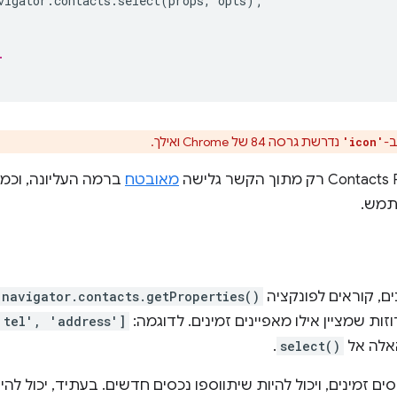
vigator
.
contacts
.
select
(
props
,
opts
);
.
ב-
נדרשת גרסה 84 של Chrome ואילך.
'icon'
מאובטח
תמש.
נים, קוראים לפונקציה
navigator.contacts.getProperties()
 שמציין אילו מאפיינים זמינים. לדוגמה:
'tel', 'address']
אלה אל
select()
.
ים זמינים, ויכול להיות שיתווספו נכסים חדשים. בעתיד, יכול ל