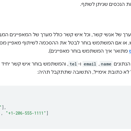
את הנכסים שניתן לשתף.
Contact P מחזיר מערך של אנשי קשר, וכל איש קשר כולל מערך של המאפייני
מתואר איך המשתמש בוחר מאפיינים).
הנתונים
name
,
email
ו-
tel
, והמשתמש בוחר איש קשר יחיד ש
 לא כתובת אימייל, התשובה שתתקבל תהיה:
"
],
"
,
"+1-206-555-1111"
]