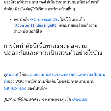
ของฟีเจอร์ต่างๆ และแสดงให้เห็นว่าการสนับสนุนฟีเจอร์เหล่านี้
สำคัญเพียงใดต่อผู้ให้บริการเบราว์เซอร์รายอื่นๆ
ส่งทวีตถึง
@ChromiumDev
โดยใช้แฮชแท็ก
#ContentIndexingAPI
พร้อมรายละเอียดเกี่ยวกับ
ตำแหน่งและวิธีใช้
การจัดทําดัชนีเนื้อหาส่งผลต่อความ
ปลอดภัยและความเป็นส่วนตัวอย่างไรบ้าง
ดู
คำตอบ
ที่ให้กับ
แบบสอบถามด้านความปลอดภัยและความเป็นส่วน
ตัว
ของ W3C หากมีคำถามเพิ่มเติม โปรดเริ่มการสนทนาผ่าน
GitHub repo
ของโปรเจ็กต์
รูปภาพหลักโดย Maksym Kaharlytskyi ใน
Unsplash