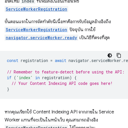
อร์ตี้ใหม่
index
ที่เพิ่มลงในอินเทอร์เฟซ
ServiceWorkerRegistration
ขั้นตอนแรกในการจัดทําดัชนีเนื้อหาคือการรับข้อมูลอ้างอิงถึง
ServiceWorkerRegistration
ปัจจุบัน การใช้
navigator.serviceWorker.ready
เป็นวิธีที่ตรงที่สุด
const
registration
=
await
navigator
.
serviceWorker
.
re
// Remember to feature-detect before using the API:
if
(
'index'
in
registration
)
{
// Your Content Indexing API code goes here!
}
หากคุณเรียกใช้ Content Indexing API จากภายใน Service
Worker แทนที่จะเป็นในหน้าเว็บ คุณสามารถอ้างอิง
ServiceWorkerRegistration
ได้โดยตรงผ่าน