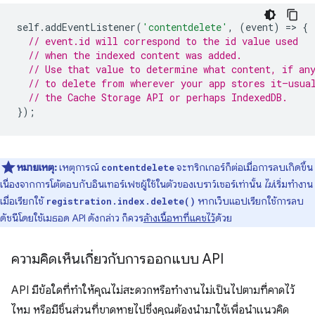
self
.
addEventListener
(
'contentdelete'
,
(
event
)
=
>
{
// event.id will correspond to the id value used
// when the indexed content was added.
// Use that value to determine what content, if an
// to delete from wherever your app stores it—usua
// the Cache Storage API or perhaps IndexedDB.
});
หมายเหตุ:
เหตุการณ์
จะทริกเกอร์ก็ต่อเมื่อการลบเกิดขึ้น
contentdelete
เนื่องจากการโต้ตอบกับอินเทอร์เฟซผู้ใช้ในตัวของเบราว์เซอร์เท่านั้น
ไม่
เริ่มทํางาน
เมื่อเรียกใช้
หากเว็บแอปเรียกใช้การลบ
registration.index.delete()
ดัชนีโดยใช้เมธอด API ดังกล่าว ก็ควร
ล้างเนื้อหาที่แคชไว้
ด้วย
ความคิดเห็นเกี่ยวกับการออกแบบ API
API มีข้อใดที่ทำให้คุณไม่สะดวกหรือทำงานไม่เป็นไปตามที่คาดไว้
ไหม หรือมีชิ้นส่วนที่ขาดหายไปซึ่งคุณต้องนำมาใช้เพื่อนำแนวคิด