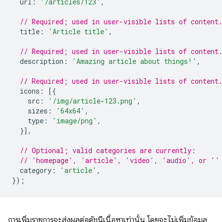
url
:
'/articles/123'
,
// Required; used in user-visible lists of content
title
:
'Article title'
,
// Required; used in user-visible lists of content
description
:
'Amazing article about things!'
,
// Required; used in user-visible lists of content
icons
:
[{
src
:
'/img/article-123.png'
,
sizes
:
'64x64'
,
type
:
'image/png'
,
}],
// Optional; valid categories are currently:
// 'homepage', 'article', 'video', 'audio', or ''
category
:
'article'
,
});
การเพิ่มรายการจะส่งผลต่อดัชนีเนื้อหาเท่านั้น โดยจะไม่เพิ่มข้อมูล