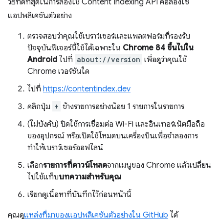
วิธีที่ดีที่สุดในการลองใช้ Content Indexing API คือลองใช้
แอปพลิเคชันตัวอย่าง
ตรวจสอบว่าคุณใช้เบราว์เซอร์และแพลตฟอร์มที่รองรับ
ปัจจุบันฟีเจอร์นี้ใช้ได้เฉพาะใน
Chrome 84 ขึ้นไปใน
Android
ไปที่
about://version
เพื่อดูว่าคุณใช้
Chrome เวอร์ชันใด
ไปที่
https://contentindex.dev
คลิกปุ่ม
+
ข้างรายการอย่างน้อย 1 รายการในรายการ
(ไม่บังคับ) ปิดใช้การเชื่อมต่อ Wi-Fi และอินเทอร์เน็ตมือถือ
ของอุปกรณ์ หรือเปิดใช้โหมดบนเครื่องบินเพื่อจำลองการ
ทำให้เบราว์เซอร์ออฟไลน์
เลือก
รายการที่ดาวน์โหลด
จากเมนูของ Chrome แล้วเปลี่ยน
ไปใช้แท็บ
บทความสำหรับคุณ
เรียกดูเนื้อหาที่บันทึกไว้ก่อนหน้านี้
คุณดู
แหล่งที่มาของแอปพลิเคชันตัวอย่างใน GitHub
ได้