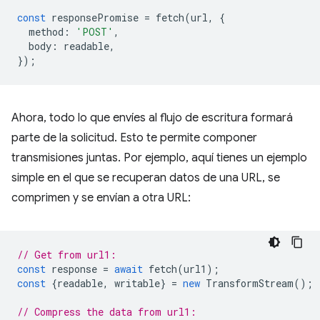
const
responsePromise
=
fetch
(
url
,
{
method
:
'POST'
,
body
:
readable
,
});
Ahora, todo lo que envíes al flujo de escritura formará
parte de la solicitud. Esto te permite componer
transmisiones juntas. Por ejemplo, aquí tienes un ejemplo
simple en el que se recuperan datos de una URL, se
comprimen y se envían a otra URL:
// Get from url1:
const
response
=
await
fetch
(
url1
);
const
{
readable
,
writable
}
=
new
TransformStream
();
// Compress the data from url1: