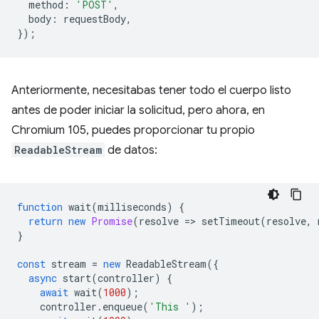
method
:
'POST'
,
body
:
requestBody
,
});
Anteriormente, necesitabas tener todo el cuerpo listo
antes de poder iniciar la solicitud, pero ahora, en
Chromium 105, puedes proporcionar tu propio
ReadableStream
de datos:
function
wait
(
milliseconds
)
{
return
new
Promise
(
resolve
=
>
setTimeout
(
resolve
,
}
const
stream
=
new
ReadableStream
({
async
start
(
controller
)
{
await
wait
(
1000
);
controller
.
enqueue
(
'This '
);