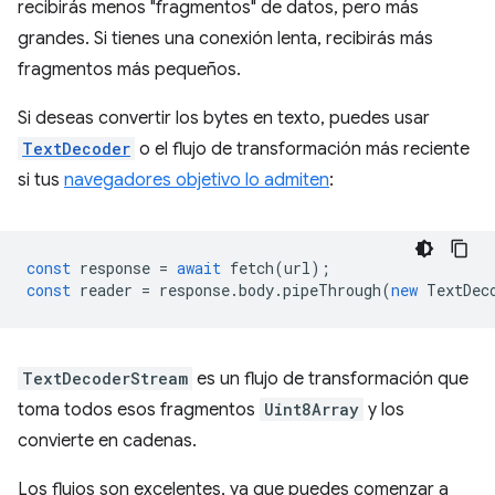
recibirás menos "fragmentos" de datos, pero más
grandes. Si tienes una conexión lenta, recibirás más
fragmentos más pequeños.
Si deseas convertir los bytes en texto, puedes usar
TextDecoder
o el flujo de transformación más reciente
si tus
navegadores objetivo lo admiten
:
const
response
=
await
fetch
(
url
);
const
reader
=
response
.
body
.
pipeThrough
(
new
TextDec
TextDecoderStream
es un flujo de transformación que
toma todos esos fragmentos
Uint8Array
y los
convierte en cadenas.
Los flujos son excelentes, ya que puedes comenzar a