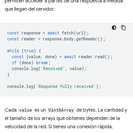
permiten acceder a partes de una respuesta a medida
que llegan del servidor:
const
response
=
await
fetch
(
url
);
const
reader
=
response
.
body
.
getReader
();
while
(
true
)
{
const
{
value
,
done
}
=
await
reader
.
read
();
if
(
done
)
break
;
console
.
log
(
'Received'
,
value
);
}
console
.
log
(
'Response fully received'
);
Cada
value
es un
Uint8Array
de bytes. La cantidad y
el tamaño de los arrays que obtienes dependen de la
velocidad de la red. Si tienes una conexión rápida,