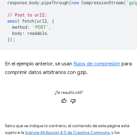
response
.
body
.
pipeThrough
(
new
CompressionStream
(
'gzi
// Post to url2:
await
fetch
(
url2
,
{
method
:
'POST'
,
body
:
readable
,
});
En el ejemplo anterior, se usan
flujos de compresión
para
comprimir datos arbitrarios con gzip.
¿Te resultó útil?
Salvo que se indique lo contrario, el contenido de esta página está
sujeto a la
licencia Atribución 4.0 de Creative Commons
, y los