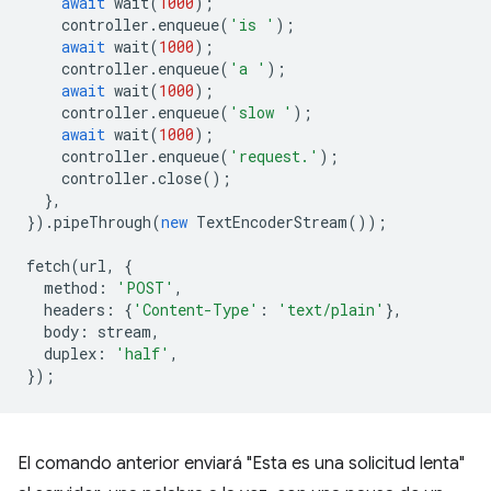
await
wait
(
1000
);
controller
.
enqueue
(
'is '
);
await
wait
(
1000
);
controller
.
enqueue
(
'a '
);
await
wait
(
1000
);
controller
.
enqueue
(
'slow '
);
await
wait
(
1000
);
controller
.
enqueue
(
'request.'
);
controller
.
close
();
},
}).
pipeThrough
(
new
TextEncoderStream
());
fetch
(
url
,
{
method
:
'POST'
,
headers
:
{
'Content-Type'
:
'text/plain'
},
body
:
stream
,
duplex
:
'half'
,
});
El comando anterior enviará "Esta es una solicitud lenta"