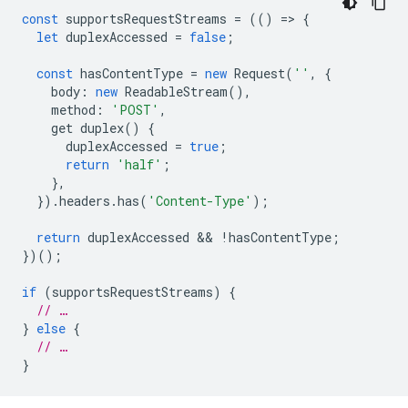
const
supportsRequestStreams
=
(()
=
>
{
let
duplexAccessed
=
false
;
const
hasContentType
=
new
Request
(
''
,
{
body
:
new
ReadableStream
(),
method
:
'POST'
,
get
duplex
()
{
duplexAccessed
=
true
;
return
'half'
;
},
}).
headers
.
has
(
'Content-Type'
);
return
duplexAccessed
 && 
!
hasContentType
;
})();
if
(
supportsRequestStreams
)
{
// …
}
else
{
// …
}