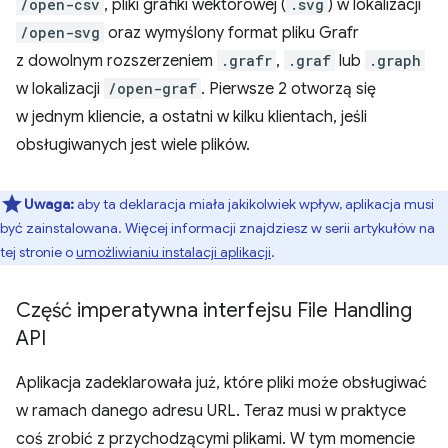
/open-csv
, pliki grafiki wektorowej (
.svg
) w lokalizacji
/open-svg
oraz wymyślony format pliku Grafr
z dowolnym rozszerzeniem
.grafr
,
.graf
lub
.graph
w lokalizacji
/open-graf
. Pierwsze 2 otworzą się
w jednym kliencie, a ostatni w kilku klientach, jeśli
obsługiwanych jest wiele plików.
Uwaga:
aby ta deklaracja miała jakikolwiek wpływ, aplikacja musi
być zainstalowana. Więcej informacji znajdziesz w serii artykułów na
tej stronie o
umożliwianiu instalacji aplikacji
.
Część imperatywna interfejsu File Handling
API
Aplikacja zadeklarowała już, które pliki może obsługiwać
w ramach danego adresu URL. Teraz musi w praktyce
coś zrobić z przychodzącymi plikami. W tym momencie