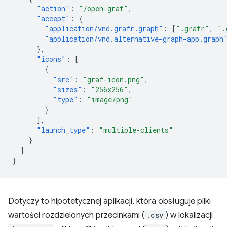
"action"
:
"/open-graf"
,
"accept"
:
{
"application/vnd.grafr.graph"
:
[
".grafr"
,
".
"application/vnd.alternative-graph-app.graph
},
"icons"
:
[
{
"src"
:
"graf-icon.png"
,
"sizes"
:
"256x256"
,
"type"
:
"image/png"
}
],
"launch_type"
:
"multiple-clients"
}
]
}
Dotyczy to hipotetycznej aplikacji, która obsługuje pliki
wartości rozdzielonych przecinkami (
.csv
) w lokalizacji