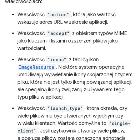
właściwościach:
Właściwość
"action"
, która jako wartość
wskazuje adres URL w zakresie aplikacji.
Właściwość
"accept"
z obiektem typów MIME
jako kluczami i listami rozszerzeń plików jako
wartościami.
Właściwość
"icons"
z tablicą ikon
ImageResource
. Niektóre systemy operacyjne
umożliwiają wyświetlanie ikony skojarzonej z typem
pliku, która nie jest tylko ikoną powiązanej aplikacji,
ale specjalną ikoną związaną z używaniem tego
typu pliku w aplikacji.
Właściwość
"launch_type"
, która określa, czy
wiele plików ma być otwieranych w jednym czy
w wielu klientach. Wartość domyślna to
"single-
client"
. Jeśli użytkownik otworzy wiele plików,
a obsługa plików została oznaczona adnotacją