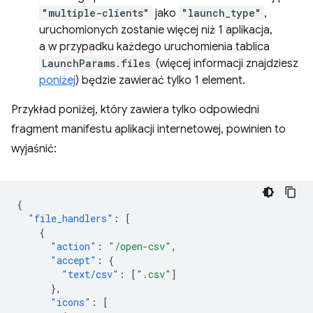
"multiple-clients"
jako
"launch_type"
,
uruchomionych zostanie więcej niż 1 aplikacja,
a w przypadku każdego uruchomienia tablica
LaunchParams.files
(więcej informacji znajdziesz
poniżej
) będzie zawierać tylko 1 element.
Przykład poniżej, który zawiera tylko odpowiedni
fragment manifestu aplikacji internetowej, powinien to
wyjaśnić:
{
"file_handlers"
:
[
{
"action"
:
"/open-csv"
,
"accept"
:
{
"text/csv"
:
[
".csv"
]
},
"icons"
:
[