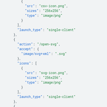
{
"src"
:
"csv-icon.png"
,
"sizes"
:
"256x256"
,
"type"
:
"image/png"
}
],
"launch_type"
:
"single-client"
},
{
"action"
:
"/open-svg"
,
"accept"
:
{
"image/svg+xml"
:
".svg"
},
"icons"
:
[
{
"src"
:
"svg-icon.png"
,
"sizes"
:
"256x256"
,
"type"
:
"image/png"
}
],
"launch_type"
:
"single-client"
},
{