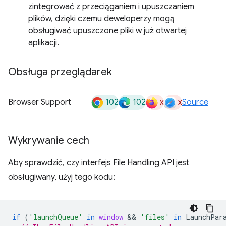
zintegrować z przeciąganiem i upuszczaniem
plików, dzięki czemu deweloperzy mogą
obsługiwać upuszczone pliki w już otwartej
aplikacji.
Obsługa przeglądarek
102
102
x
x
Browser Support
Source
Wykrywanie cech
Aby sprawdzić, czy interfejs File Handling API jest
obsługiwany, użyj tego kodu:
if
(
'launchQueue'
in
window
 && 
'files'
in
LaunchPar