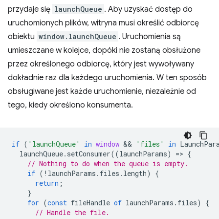
przydaje się
launchQueue
. Aby uzyskać dostęp do
uruchomionych plików, witryna musi określić odbiorcę
obiektu
window.launchQueue
. Uruchomienia są
umieszczane w kolejce, dopóki nie zostaną obsłużone
przez określonego odbiorcę, który jest wywoływany
dokładnie raz dla każdego uruchomienia. W ten sposób
obsługiwane jest każde uruchomienie, niezależnie od
tego, kiedy określono konsumenta.
if
(
'launchQueue'
in
window
 && 
'files'
in
LaunchPar
launchQueue
.
setConsumer
((
launchParams
)
=
>
{
// Nothing to do when the queue is empty.
if
(
!
launchParams
.
files
.
length
)
{
return
;
}
for
(
const
fileHandle
of
launchParams
.
files
)
{
// Handle the file.