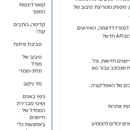
קואורדינטות
מספק מטריצת סיבוב של
המסך
קדימה, כותבים
גמרי! לדוגמה, האירועים
קוד!
דש?
סביבת פיתוח
סיבוב של
 חיישנים חדשות, וכל
מודל
שנכתב עבור סוג
תלת-ממדי
מד ניקוב
ים של האפליקציה.
ניפוי באגים
ושינוי מברירת
יות אחרות
המחדל של
חיישנים
ים יכולים להטמיע
באמצעות כלי