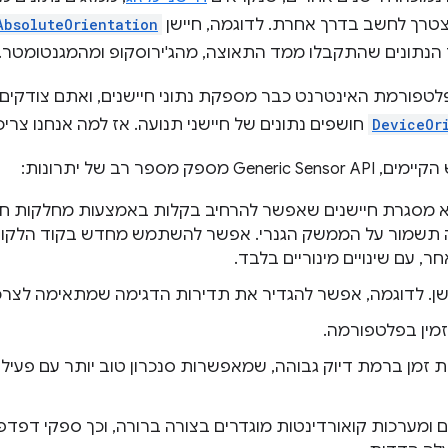
טרך לחשב בדרך אחרת. לדוגמה, חיישן
AbsoluteOrientation
לטפורמת האינטרנט כבר מספקת נתוני חיישנים, ואתם צודקים ל
DeviceOr
חושפים נתונים של חיישני תנועה. אז למה אנחנו צריכים API ח
מספר רב של יתרונות:
Generic Sensor  הוא מסגרת חיישנים שאפשר להרחיב בקלות באמצעות מחלקות
תשמור על הממשק הגנרי. אפשר להשתמש מחדש בקוד הלקוח 
ר, עם שינויים מינוריים בלבד.
ן. לדוגמה, אפשר להגדיר את תדירות הדגימה שמתאימה לצרכ
זמין בפלטפורמה.
ות זמן ברמת דיוק גבוהה, שמאפשרות סנכרון טוב יותר עם פעילו
ים ומערכות קואורדינטות מוגדרים בצורה ברורה, וכך ספקי דפדפנ