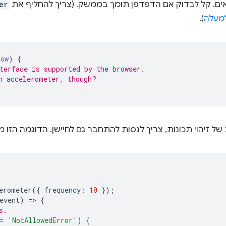
ים. קל לבדוק אם הדפדפן תומך בממשק. (צריך להחליף את
er
מעלה
).
dow
)
{
terface is supported by the browser.
n accelerometer, though?
 זיהוי תכונות, צריך לנסות להתחבר גם לחיישן. הדוגמה הזו מ
erometer
({
frequency
:
10
});
event
)
=
>
{
s.
=
'NotAllowedError'
)
{