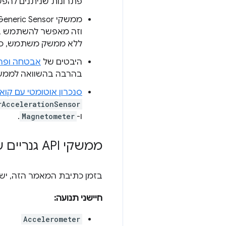
פתרונות שניתנים להפע
ממשקי Generic Sensor לא קשורים ל-DOM (כלומר הם לא אובייקטים מסוג
ללא ממשק משתמש, כמו
היבטים של
אבטחה ופר
בהרבה בהשוואה לממשקי API ישנים יותר של חיישנים. יש שילוב עם ns API
סנכרון אוטומטי עם קוא
rAccelerationSensor
ו-
Magnetometer
.
ממשקי API גנריים של חיישנים שזמינים
בזמן כתיבת המאמר הזה, יש
חיישני תנועה:
Accelerometer