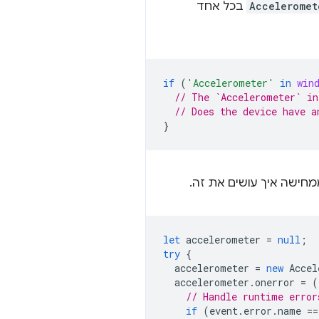
Acceleromet
בכל אחד
if
(
'Accelerometer'
in
win
// The `Accelerometer` in
// Does the device have a
}
מחישה איך עושים את זה.
let
accelerometer
=
null
;
try
{
accelerometer
=
new
Accel
accelerometer
.
onerror
=
(
// Handle runtime error
if
(
event
.
error
.
name
==