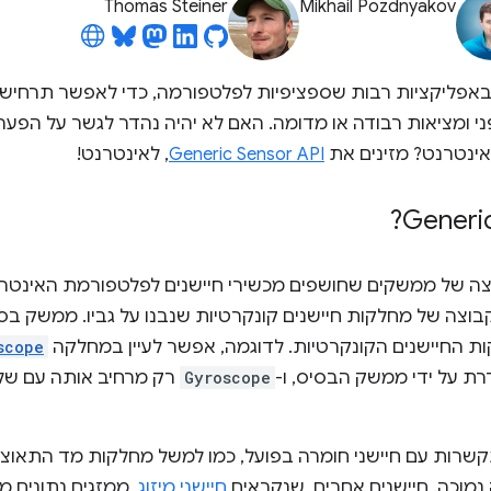
Thomas Steiner
Mikhail Pozdnyakov
ם באפליקציות רבות שספציפיות לפלטפורמה, כדי לאפשר תרחיש
י ומציאות רבודה או מדומה. האם לא יהיה נהדר לגשר על הפער 
אינטרנט? מזינים את
Generic Sensor API
, לאינטרנט!
בוצה של מחלקות חיישנים קונקרטיות שנבנו על גביו. ממשק ב
 החיישנים הקונקרטיות. לדוגמה, אפשר לעיין במחלקה
scope
רת על ידי ממשק הבסיס, ו-
Gyroscope
רק מרחיב אותה עם שלו
רות עם חיישני חומרה בפועל, כמו למשל מחלקות מד התאוצה א
נמוכה. חיישנים אחרים, שנקראים
חיישני מיזוג
, ממזגים נתונים 