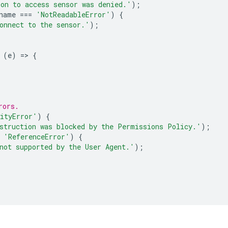
on to access sensor was denied.'
);
name
===
'NotReadableError'
)
{
onnect to the sensor.'
);
(
e
)
=
>
{
rors.
ityError'
)
{
struction was blocked by the Permissions Policy.'
);
'ReferenceError'
)
{
not supported by the User Agent.'
);