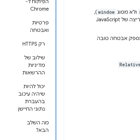
הפיתוח ל-
Chrome
ולא מסוג
window
),
וזה מאפשר להשתמש ב-API בעתיד ב-service workers או להטמיע אותו בסביבות זמן ריצה של JavaScript
פרטיות
ואבטחה
יות של Generic Sensor API, והוא מספק אבטחה טובה
רק HTTPS
שילוב של
Relativ
מדיניות
ההרשאות
יכול להיות
שיהיה עיכוב
בהעברת
נתוני החיישן
מה השלב
הבא?