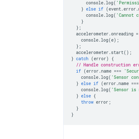
console
.
log
(
'Permissi
}
else
if
(
event
.
error
.
console
.
log
(
'Cannot c
}
};
accelerometer
.
onreading
=
console
.
log
(
e
);
};
accelerometer
.
start
();
}
catch
(
error
)
{
// Handle construction er
if
(
error
.
name
===
'Secur
console
.
log
(
'Sensor con
}
else
if
(
error
.
name
===
console
.
log
(
'Sensor is 
}
else
{
throw
error
;
}
}