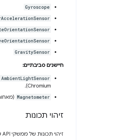
Gyroscope
rAccelerationSensor
teOrientationSensor
veOrientationSensor
GravitySensor
חיישנים סביבתיים:
AmbientLightSensor
Chromium).
Magnetometer
(מאחורי
זיהוי תכונות
זיהוי תכונות של ממשקי API של חומרה הוא מסובך, כי צריך לזהות גם אם הדפדפן תומך בממשק הרלוונטי,