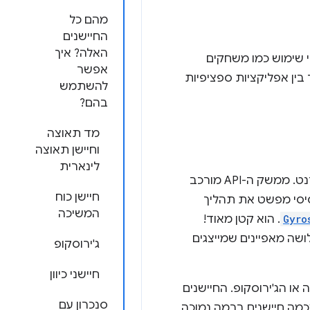
מהם כל
החיישנים
האלה? איך
י שימוש כמו משחקים
אפשר
בין אפליקציות ספציפיות
להשתמש
בהם?
מד תאוצה
וחיישן תאוצה
לינארית
הוא קבוצה של ממשקים שחושפים מכשירי חיישנים לפלטפורמת האינטרנט. ממשק ה-API מורכב
חיישן כוח
סיסי מפשט את תהליך
המשיכה
Gyro
. הוא קטן מאוד!
שה מאפיינים שמייצגים
ג'ירוסקופ
חיישני כיוון
ו הג'ירוסקופ. החיישנים
סנכרון עם
מכמה חיישנים ברמה נמוכה