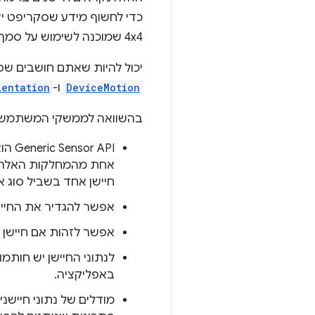
כדי לחשוף מידע שסקריפט יצ
4x4 שמוכנה לשימוש על סמך הנתונים שהתקבלו ממד התאוצה, מהג'ירוסקופ ומהמגנטומטר.
יכול להיות שאתם חושבים שפ
DeviceMotion
ו-
ientation
בהשוואה לממשקי המשתמש הקיימים, Generic Sensor API מספק 
‫API
אחת מהמחלקות האלה 
חיישן אחד בשביל סוג אח
אפשר להגדיר את החייש
אפשר לזהות אם חיישן 
לנתוני החיישן יש חותמ
באפליקציה.
מודלים של נתוני חיישנ