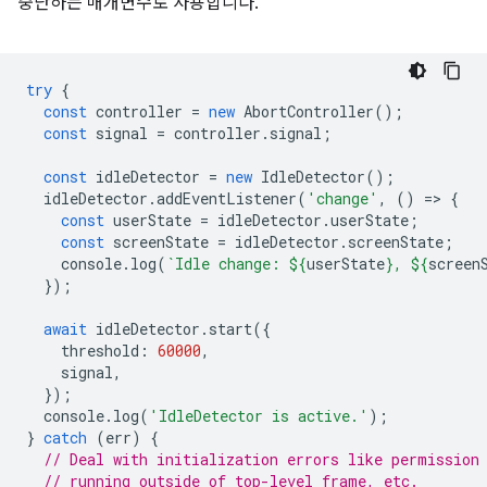
중단하는 매개변수로 사용합니다.
try
{
const
controller
=
new
AbortController
();
const
signal
=
controller
.
signal
;
const
idleDetector
=
new
IdleDetector
();
idleDetector
.
addEventListener
(
'change'
,
()
=
>
{
const
userState
=
idleDetector
.
userState
;
const
screenState
=
idleDetector
.
screenState
;
console
.
log
(
`Idle change: 
${
userState
}
, 
${
screen
});
await
idleDetector
.
start
({
threshold
:
60000
,
signal
,
});
console
.
log
(
'IdleDetector is active.'
);
}
catch
(
err
)
{
// Deal with initialization errors like permission
// running outside of top-level frame, etc.