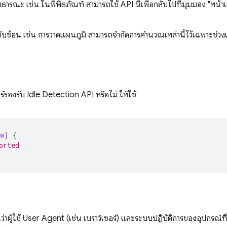
าธารณะ เช่น ในพิพิธภัณฑ์ สามารถใช้ API นี้เพื่อกลับไปที่มุมมอง "หน้
ับซ้อน เช่น การวาดแผนภูมิ สามารถจำกัดการคำนวณเหล่านี้ไว้เฉพาะช่วงเวล
์รองรับ Idle Detection API หรือไม่ ให้ใช้
w
)
{
orted
าผู้ใช้ User Agent (เช่น เบราว์เซอร์) และระบบปฏิบัติการของอุปกรณ์ที