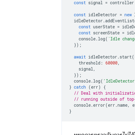
const
signal
=
controller
const
idleDetector
=
new
idleDetector
.
addEventList
const
userState
=
idleD
const
screenState
=
idl
console
.
log
(
`Idle chang
});
await
idleDetector
.
start
(
threshold
:
60000
,
signal
,
});
console
.
log
(
'IdleDetector
}
catch
(
err
)
{
// Deal with initializati
// running outside of top
console
.
error
(
err
.
name
,
e
}