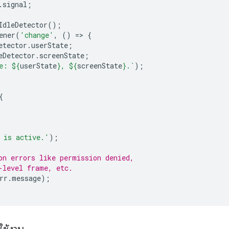
.
signal
;
IdleDetector
();
ener
(
'change'
,
()
=
>
{
etector
.
userState
;
eDetector
.
screenState
;
e: 
${
userState
}
, 
${
screenState
}
.`
);
{
 is active.'
);
on errors like permission denied,
-level frame, etc.
rr
.
message
);