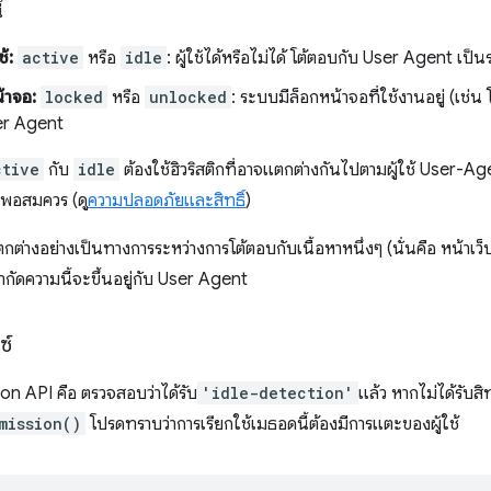
้
้:
active
หรือ
idle
: ผู้ใช้ได้หรือไม่ได้ โต้ตอบกับ User Agent เป็
้าจอ:
locked
หรือ
unlocked
: ระบบมีล็อกหน้าจอที่ใช้งานอยู่ (เช่น
ser Agent
ctive
กับ
idle
ต้องใช้ฮิวริสติกที่อาจแตกต่างกันไปตามผู้ใช้ User-A
บพอสมควร (ดู
ความปลอดภัยและสิทธิ์
)
ตกต่างอย่างเป็นทางการระหว่างการโต้ตอบกับเนื้อหาหนึ่งๆ (นั่นคือ หน้าเ
กัดความนี้จะขึ้นอยู่กับ User Agent
ซ์
ion API คือ ตรวจสอบว่าได้รับ
'idle-detection'
แล้ว หากไม่ได้รับสิท
mission()
โปรดทราบว่าการเรียกใช้เมธอดนี้ต้องมีการแตะของผู้ใช้