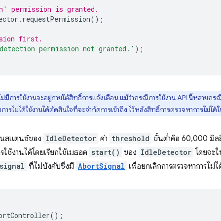
n' permission is granted.
ector
.
requestPermission
();
sion first.
detection permission not granted.'
);
ารใช้งานจะอยู่ภายใต้สิทธิ์การแจ้งเตือน แม้ว่ากรณีการใช้งาน API นี้หลายกรณี (
ม่ได้ใช้งานได้ตัดสินใจที่จะจำกัดการเข้าถึง ไว้หลังสิทธิ์การตรวจหาการไม่ได้
างอินสแตนซ์ของ
IdleDetector
ค่า
threshold
ขั้นต่ำคือ 60,000 มิลลิ
ารใช้งานได้โดยเรียกใช้เมธอด
start()
ของ
IdleDetector
โดยจะใช้
signal
ที่ไม่บังคับซึ่งมี
AbortSignal
เพื่อยกเลิกการตรวจหาการไม่ได
ortController
();