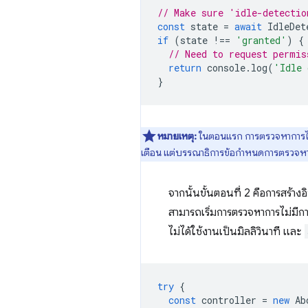
// Make sure 'idle-detectio
const
state
=
await
IdleDet
if
(
state
!==
'granted'
)
{
// Need to request permis
return
console
.
log
(
'Idle 
}
หมายเหตุ:
ในตอนแรก การตรวจหาการไม่มีก
เตือน แต่บรรณาธิการข้อกำหนดการตรวจหาการไ
จากนั้นขั้นตอนที่ 2 คือการสร้
สามารถเริ่มการตรวจหาการไม่มีก
ไม่ได้ใช้งานเป็นมิลลิวินาที และ
try
{
const
controller
=
new
Ab