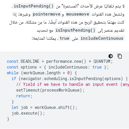
لا يتم تلقائيًا عرض الأحداث "المستمرة" من
isInputPending()
.
وتشمل هذه القنوات
mousemove
و
pointermove
وغيرها. إذا
كنت مهتمًا بتحقيق الربح من هذه القنوات أيضًا، ما مِن مشكلة. من خلال
تقديم عنصر إلى
isInputPending()
مع تحديد
includeContinuous
على
true
، يمكننا المتابعة:
const
DEADLINE
=
performance
.
now
()
+
QUANTUM
;
const
options
=
{
includeContinuous
:
true
};
while
(
workQueue
.
length
 > 
0
)
{
if
(
navigator
.
scheduling
.
isInputPending
(
options
)
|
// Yield if we have to handle an input event (an
setTimeout
(
processWorkQueue
);
return
;
}
let
job
=
workQueue
.
shift
();
job
.
execute
();
}