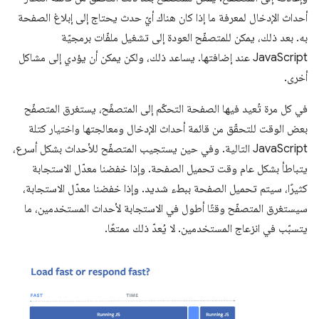
أحداث الإدخال لمعرفة ما إذا كان هناك أيّ حدث يحتاج إلى إبلاغ الصفحة
به. بعد ذلك، يمكن للمتصفّح العودة إلى تشغيل ملفّات برمجيّة
JavaScript عند إضافتها. يساعد ذلك، ولكن يمكن أن يؤدي إلى مشاكل
أخرى.
في كل مرة تُعيد فيها الصفحة التحكّم إلى المتصفّح، يستغرق المتصفّح
بعض الوقت للتحقّق من قائمة أحداث الإدخال ومعالجتها واختيار كتلة
JavaScript التالية. وفي حين يستجيب المتصفّح للأحداث بشكل أسرع،
يتباطأ بشكل عام وقت تحميل الصفحة. وإذا خفضنا معدّل الاستجابة
كثيرًا، سيتم تحميل الصفحة ببطء شديد. وإذا خفضنا معدّل الاستجابة،
سيستغرق المتصفّح وقتًا أطول في الاستجابة لأحداث المستخدمين، ما
يتسبّب في انزعاج المستخدمين. لا يُعدّ ذلك ممتعًا.