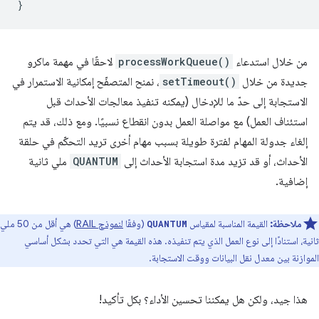
}
من خلال استدعاء
processWorkQueue()
لاحقًا في مهمة ماكرو
جديدة من خلال
setTimeout()
، نمنح المتصفّح إمكانية الاستمرار في
الاستجابة إلى حدّ ما للإدخال (يمكنه تنفيذ معالجات الأحداث قبل
استئناف العمل) مع مواصلة العمل بدون انقطاع نسبيًا. ومع ذلك، قد يتم
إلغاء جدولة المهام لفترة طويلة بسبب مهام أخرى تريد التحكّم في حلقة
الأحداث، أو قد تزيد مدة استجابة الأحداث إلى
QUANTUM
ملي ثانية
إضافية.
ملاحظة:
القيمة المناسبة لمقياس
(وفقًا
لنموذج RAIL
) هي أقل من 50 ملي
QUANTUM
ثانية، استنادًا إلى نوع العمل الذي يتم تنفيذه. هذه القيمة هي التي تحدد بشكل أساسي
الموازنة بين معدل نقل البيانات ووقت الاستجابة.
هذا جيد، ولكن هل يمكننا تحسين الأداء؟ بكل تأكيد!