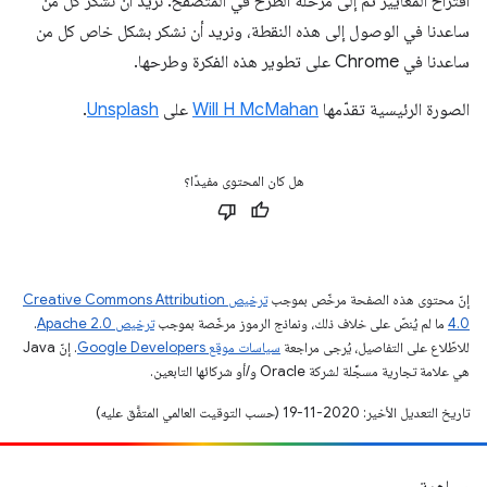
اقتراح المعايير ثم إلى مرحلة الطرح في المتصفّح. نريد أن نشكر كل من
ساعدنا في الوصول إلى هذه النقطة، ونريد أن نشكر بشكل خاص كل من
ساعدنا في Chrome على تطوير هذه الفكرة وطرحها.
الصورة الرئيسية تقدّمها
Will H McMahan
على
Unsplash
.
هل كان المحتوى مفيدًا؟
إنّ محتوى هذه الصفحة مرخّص بموجب
ترخيص Creative Commons Attribution
4.0‏
ما لم يُنصّ على خلاف ذلك، ونماذج الرموز مرخّصة بموجب
ترخيص Apache 2.0‏
.
للاطّلاع على التفاصيل، يُرجى مراجعة
سياسات موقع Google Developers‏
. إنّ Java
هي علامة تجارية مسجَّلة لشركة Oracle و/أو شركائها التابعين.
تاريخ التعديل الأخير: 2020-11-19 (حسب التوقيت العالمي المتفَّق عليه)