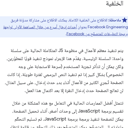
الخلفية
ملاحظة:
للاطّلاع على الخلفية الكاملة، يمكنك الاطّلاع على مشاركة مدوّنة فريق
Facebook Engineering بعنوان
أحداث إدخال أسرع من خلال المساهمة الأولى لواجهة
برمجة التطبيقات للمتصفّح من Facebook
.
يتم تنفيذ معظم الأعمال في منظومة JS المتكاملة الحالية على سلسلة
واحدة: السلسلة الرئيسية. يقدّم هذا الإجراء نموذج تنفيذ قويًا للمطوّرين،
ولكن يمكن أن تتأثر تجربة المستخدم (سرعة الاستجابة على وجه
الخصوص) بشكل كبير إذا تم تنفيذ النص البرمجي لفترة طويلة. إذا كانت
الصفحة تُجري الكثير من الأعمال أثناء بدء حدث إدخال، على سبيل المثال،
لن تعالج الصفحة حدث إدخال النقرة إلا بعد اكتمال هذا العمل.
تتمثل أفضل الممارسات الحالية في التعامل مع هذه المشكلة من خلال
تقسيم برمجة ‎JavaScript إلى وحدات أصغر. أثناء تحميل الصفحة،
يمكن للصفحة تنفيذ برمجة برمجة JavaScript، ثم تسليم التحكّم
وإعادته إلى المتصفّح. يمكن للمتصفّح بعد ذلك التحقّق من قائمة انتظار