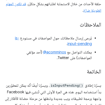
حلقة الأحداث من خلال الاستجابة لطلباتهم بشكلٍ متكرّر.
قد تكون المهام
الطويلة ضارّة
.
الملاحظات
يُرجى إرسال ملاحظاتك حول المواصفات في مستودع
is-
.
input-pending
يمكنك التواصل مع
‎@acomminos
(أحد مؤلفي
المواصفات) على Twitter.
الخاتمة
يسرّنا إطلاق
isInputPending()
، ويسرّنا أيضًا أنّه يمكن للمطوّرين
بدأ استخدامه اليوم. هذه هي المرة الأولى التي تُنشئ فيها Facebook
واجهة برمجة تطبيقات ويب جديدة وتنقلها من مرحلة حضانة الأفكار إلى