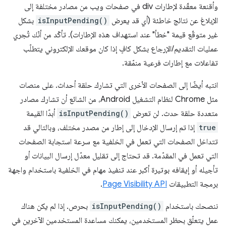
وأقنعة معقّدة لإطارات div في صفحات ويب من مصادر مختلفة إلى
الإبلاغ عن نتائج خاطئة (أي قد يعرض
isInputPending()
بشكل
غير متوقّع قيمة "خطأ" عند استهداف هذه الإطارات). تأكّد من أنّك تُجري
عمليات التقديم/الإرجاع بشكل كافٍ إذا كان موقعك الإلكتروني يتطلّب
تفاعلات مع إطارات فرعية منمّقة.
انتبه أيضًا إلى الصفحات الأخرى التي تشارك حلقة أحداث. على منصات
مثل Chrome لنظام التشغيل Android، من الشائع أن تشارك مصادر
متعددة حلقة حدث. لن تعرض
isInputPending()
أبدًا القيمة
true
إذا تم إرسال الإدخال إلى إطار من مصدر مختلف، وبالتالي قد
تتداخل الصفحات التي تعمل في الخلفية مع سرعة استجابة الصفحات
التي تعمل في المقدّمة. قد تحتاج إلى تقليل معدّل إرسال البيانات أو
تأجيله أو إيقافه بوتيرة أكبر عند تنفيذ مهام في الخلفية باستخدام واجهة
برمجة التطبيقات
Page Visibility API
.
ننصحك باستخدام
isInputPending()
بحرص. إذا لم يكن هناك
عمل يتعلّق بحظر المستخدمين، يمكنك مساعدة المستخدمين الآخرين في