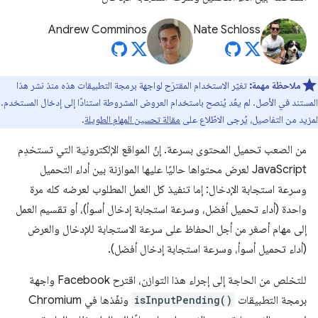
Andrew Comminos
Nate Schloss
ملاحظة مهمة:
تغيّر الاستخدام المقترَح لواجهة برمجة التطبيقات هذه منذ نشر هذا
المستند في الأصل. لم يعُد يُنصح باستخدام العروض المشروطة استنادًا إلى إدخال المستخدم.
لمزيد من التفاصيل، يُرجى الاطّلاع على
مقالة تحسين المهام الطويلة
.
من الصعب تحميل المحتوى بسرعة. إنّ المواقع الإلكترونية التي تستخدِم
JavaScript لعرض محتواها حاليًا عليها الموازنة بين أداء التحميل
وسرعة استجابة الإدخال: إما تنفيذ كل العمل المطلوب لعرضه كله مرة
واحدة (أداء تحميل أفضل، وسرعة استجابة إدخال أسوأ)، أو تقسيم العمل
إلى مهام أصغر من أجل الحفاظ على سرعة الاستجابة للإدخال والعرض
(أداء تحميل أسوأ، وسرعة استجابة إدخال أفضل).
للتخلص من الحاجة إلى إجراء هذا التوازن، اقترح Facebook واجهة
برمجة التطبيقات
isInputPending()
ونفّذها في Chromium