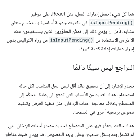
هذا كل شيء! تعمل إطارات العمل، مثل React، على توفير
isInputPending()
في مكتبات جدولة أساسية باستخدام منطق
مشابه. نأمل أن يؤدي ذلك إلى تمكّن المطوّرين الذين يستخدِمون هذه
الأطر من الاستفادة من
isInputPending()
من وراء الكواليس بدون
إجراء عمليات إعادة كتابة كبيرة.
التراجع ليس سيئًا دائمًا
تجدر الإشارة إلى أنّ تحقيق عائد أقل ليس الحل المناسب لكل حالة
استخدام. هناك العديد من الأسباب التي تدفع إلى إعادة التحكّم إلى
المتصفّح بخلاف معالجة أحداث الإدخال، مثل تنفيذ العرض وتنفيذ
نصوص برمجية أخرى في الصفحة.
هناك حالات يتعذّر فيها على المتصفّح تحديد مصدر أحداث الإدخال التي
لم تكتمل بعد بشكل صحيح. وعلى وجه الخصوص، قد يؤدي ضبط مقاطع