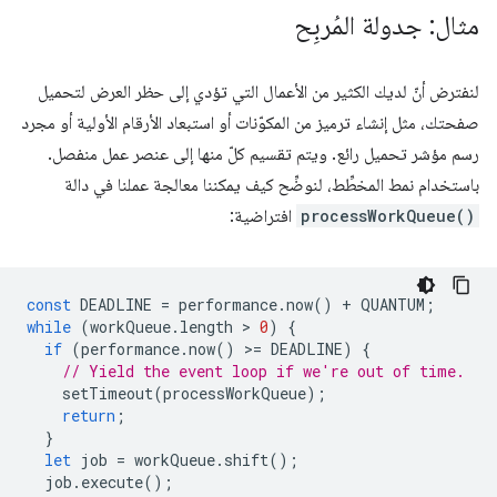
مثال: جدولة المُربِح
لنفترض أنّ لديك الكثير من الأعمال التي تؤدي إلى حظر العرض لتحميل
صفحتك، مثل إنشاء ترميز من المكوّنات أو استبعاد الأرقام الأولية أو مجرد
رسم مؤشر تحميل رائع. ويتم تقسيم كلّ منها إلى عنصر عمل منفصل.
باستخدام نمط المخطِّط، لنوضِّح كيف يمكننا معالجة عملنا في دالة
processWorkQueue()
افتراضية:
const
DEADLINE
=
performance
.
now
()
+
QUANTUM
;
while
(
workQueue
.
length
 > 
0
)
{
if
(
performance
.
now
()
>
=
DEADLINE
)
{
// Yield the event loop if we're out of time.
setTimeout
(
processWorkQueue
);
return
;
}
let
job
=
workQueue
.
shift
();
job
.
execute
();