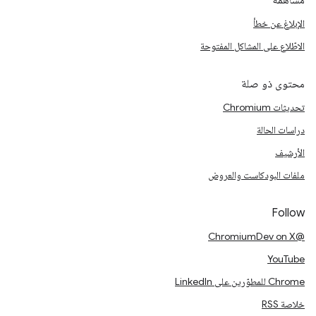
مساهمة
الإبلاغ عن خطأ
الاطّلاع على المشاكل المفتوحة
محتوى ذو صلة
تحديثات Chromium
دراسات الحالة
الأرشيف
ملفات البودكاست والعروض
Follow
@ChromiumDev on X
YouTube
Chrome للمطوّرين على LinkedIn
خلاصة RSS