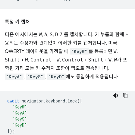
특정 키 캡처
다음 예시에서는
W
,
A
,
S
,
D
키를 캡처합니다. 키 누름과 함께 사
용되는 수정자와 관계없이 이러한 키를 캡처합니다. 미국
QWERTY 레이아웃을 가정할 때
"KeyW"
를 등록하면
W
,
Shift
+
W
,
Control
+
W
,
Control
+
Shift
+
W
,
W
가 포
함된 기타 모든 키 수정자 조합이 앱으로 전송됩니다.
"KeyA"
,
"KeyS"
,
"KeyD"
에도 동일하게 적용됩니다.
await
navigator
.
keyboard
.
lock
([
"KeyW"
,
"KeyA"
,
"KeyS"
,
"KeyD"
,
]);