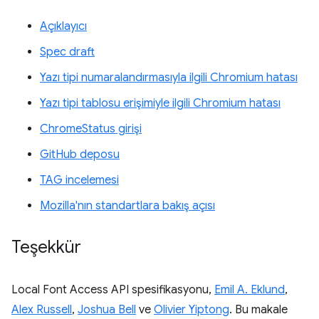
Açıklayıcı
Spec draft
Yazı tipi numaralandırmasıyla ilgili Chromium hatası
Yazı tipi tablosu erişimiyle ilgili Chromium hatası
ChromeStatus girişi
GitHub deposu
TAG incelemesi
Mozilla'nın standartlara bakış açısı
Teşekkür
Local Font Access API spesifikasyonu,
Emil A. Eklund
,
Alex Russell
,
Joshua Bell
ve
Olivier Yiptong
. Bu makale