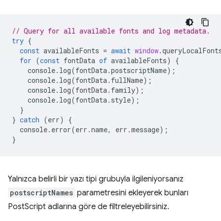
// Query for all available fonts and log metadata.
try
{
const
availableFonts
=
await
window
.
queryLocalFont
for
(
const
fontData
of
availableFonts
)
{
console
.
log
(
fontData
.
postscriptName
);
console
.
log
(
fontData
.
fullName
);
console
.
log
(
fontData
.
family
);
console
.
log
(
fontData
.
style
);
}
}
catch
(
err
)
{
console
.
error
(
err
.
name
,
err
.
message
);
}
Yalnızca belirli bir yazı tipi grubuyla ilgileniyorsanız
postscriptNames
parametresini ekleyerek bunları
PostScript adlarına göre de filtreleyebilirsiniz.