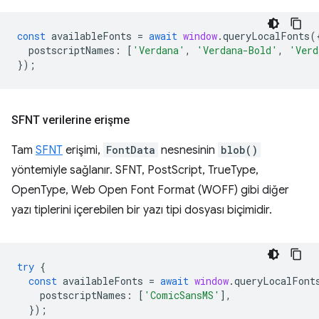
const
availableFonts
=
await
window
.
queryLocalFonts
(
postscriptNames
:
[
'Verdana'
,
'Verdana-Bold'
,
'Verd
});
SFNT verilerine erişme
Tam
SFNT
erişimi,
FontData
nesnesinin
blob()
yöntemiyle sağlanır. SFNT, PostScript, TrueType,
OpenType, Web Open Font Format (WOFF) gibi diğer
yazı tiplerini içerebilen bir yazı tipi dosyası biçimidir.
try
{
const
availableFonts
=
await
window
.
queryLocalFont
postscriptNames
:
[
'ComicSansMS'
],
});