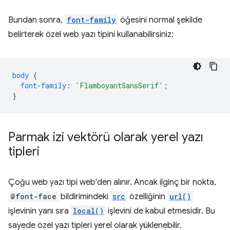
Bundan sonra,
font-family
öğesini normal şekilde
belirterek özel web yazı tipini kullanabilirsiniz:
body
{
font-family
:
'FlamboyantSansSerif'
;
}
Parmak izi vektörü olarak yerel yazı
tipleri
Çoğu web yazı tipi web'den alınır. Ancak ilginç bir nokta,
@font-face
bildirimindeki
src
özelliğinin
url()
işlevinin yanı sıra
local()
işlevini de kabul etmesidir. Bu
sayede özel yazı tipleri yerel olarak yüklenebilir.