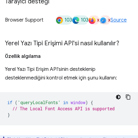
Tarayıcı desteği
103
103
x
x
Browser Support
Source
Yerel Yazı Tipi Erişimi API'si nasıl kullanılır?
Özellik algılama
Yerel Yazı Tipi Erişim API'sinin desteklenip
desteklenmediğini kontrol etmek için şunu kullanın:
if
(
'queryLocalFonts'
in
window
)
{
// The Local Font Access API is supported
}