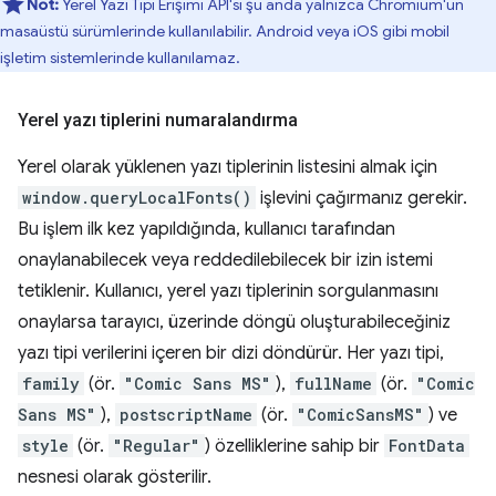
Not:
Yerel Yazı Tipi Erişimi API'si şu anda yalnızca Chromium'un
masaüstü sürümlerinde kullanılabilir. Android veya iOS gibi mobil
işletim sistemlerinde kullanılamaz.
Yerel yazı tiplerini numaralandırma
Yerel olarak yüklenen yazı tiplerinin listesini almak için
window.queryLocalFonts()
işlevini çağırmanız gerekir.
Bu işlem ilk kez yapıldığında, kullanıcı tarafından
onaylanabilecek veya reddedilebilecek bir izin istemi
tetiklenir. Kullanıcı, yerel yazı tiplerinin sorgulanmasını
onaylarsa tarayıcı, üzerinde döngü oluşturabileceğiniz
yazı tipi verilerini içeren bir dizi döndürür. Her yazı tipi,
family
(ör.
"Comic Sans MS"
),
fullName
(ör.
"Comic
Sans MS"
),
postscriptName
(ör.
"ComicSansMS"
) ve
style
(ör.
"Regular"
) özelliklerine sahip bir
FontData
nesnesi olarak gösterilir.