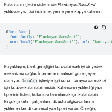
Kullanıcının işletim sisteminde
FlamboyantSansSerif
yüklüyse yazı tipi indirilmek yerine yerel kopya kullanılır:
@
font-face
{
font-family
:
'FlamboyantSansSerif'
;
src
:
local
(
'FlamboyantSansSerif'
),
url
(
'flamboyan
}
Bu yaklaşım, bant genişliğini koruyabilecek iyi bir yedek
mekanizma sağlar. İnternette maalesef güzel şeyler
olamıyor.
local()
işleviyle ilgili sorun, tarayıcı parmak izi
için kötüye kullanılabilmesidir. Kullanıcının yüklediği yazı
tiplerinin listesi, kullanıcıyı tanımlamak için kullanılabilir.
Birçok şirketin, çalışanların dizüstü bilgisayarlarına
yüklenen kendi kurumsal yazı tipleri vardır. Örneğin,