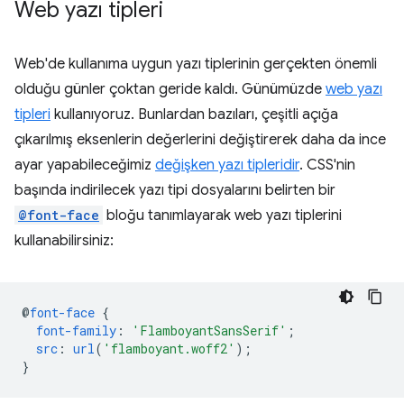
Web yazı tipleri
Web'de kullanıma uygun yazı tiplerinin gerçekten önemli
olduğu günler çoktan geride kaldı. Günümüzde
web yazı
tipleri
kullanıyoruz. Bunlardan bazıları, çeşitli açığa
çıkarılmış eksenlerin değerlerini değiştirerek daha da ince
ayar yapabileceğimiz
değişken yazı tipleridir
. CSS'nin
başında indirilecek yazı tipi dosyalarını belirten bir
@font-face
bloğu tanımlayarak web yazı tiplerini
kullanabilirsiniz:
@
font-face
{
font-family
:
'FlamboyantSansSerif'
;
src
:
url
(
'flamboyant.woff2'
);
}