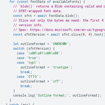
for
(
const
fontData
of
availableFonts
)
{
// `blob()` returns a Blob containing valid and 
// SFNT-wrapped font data.
const
sfnt
=
await
fontData
.
blob
();
// Slice out only the bytes we need: the first 4
// version info.
// Spec: https://docs.microsoft.com/en-us/typogr
const
sfntVersion
=
await
sfnt
.
slice
(
0
,
4
).
text
(
let
outlineFormat
=
'UNKNOWN'
;
switch
(
sfntVersion
)
{
case
'\x00\x01\x00\x00'
:
case
'true'
:
case
'typ1'
:
outlineFormat
=
'truetype'
;
break
;
case
'OTTO'
:
outlineFormat
=
'cff'
;
break
;
}
console
.
log
(
'Outline format:'
,
outlineFormat
);
}
}
catch
(
err
)
{