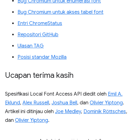
Bug Chromium untuk enumerasi font
Bug Chromium untuk akses tabel font
Entri ChromeStatus
Repositori GitHub
Ulasan TAG
Posisi standar Mozilla
Ucapan terima kasih
Spesifikasi Local Font Access API diedit oleh
Emil A.
Eklund
,
Alex Russell
,
Joshua Bell
, dan
Olivier Yiptong
.
Artikel ini ditinjau oleh
Joe Medley
,
Dominik Röttsches
,
dan
Olivier Yiptong
.