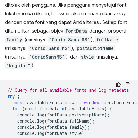
ditolak oleh pengguna. Jika pengguna menyetujui font
lokal mereka dikueri, browser akan menampilkan array
dengan data font yang dapat Anda iterasi. Setiap font
ditampilkan sebagai objek
FontData
dengan properti
family
(misalnya,
"Comic Sans MS"
),
fullName
(misalnya,
"Comic Sans MS"
),
postscriptName
(misalnya,
"ComicSansMS"
), dan
style
(misalnya,
"Regular"
).
// Query for all available fonts and log metadata.
try
{
const
availableFonts
=
await
window
.
queryLocalFont
for
(
const
fontData
of
availableFonts
)
{
console
.
log
(
fontData
.
postscriptName
);
console
.
log
(
fontData
.
fullName
);
console
.
log
(
fontData
.
family
);
console
.
log
(
fontData
.
style
);