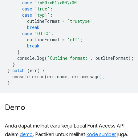
case
'\x00\x01\x00\x00'
:
case
'true'
:
case
'typ1'
:
outlineFormat
=
'truetype'
;
break
;
case
'OTTO'
:
outlineFormat
=
'cff'
;
break
;
}
console
.
log
(
'Outline format:'
,
outlineFormat
);
}
}
catch
(
err
)
{
console
.
error
(
err
.
name
,
err
.
message
);
}
Demo
Anda dapat melihat cara kerja Local Font Access API
dalam
demo
. Pastikan untuk melihat
kode sumber
juga.