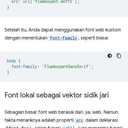
src
:
url
(
'flamboyant.woff2'
);
}
Setelah itu, Anda dapat menggunakan font web kustom
dengan menentukan
font-family
, seperti biasa:
body
{
font-family
:
'FlamboyantSansSerif'
;
}
Font lokal sebagai vektor sidik jari
Sebagian besar font web berasal dari, ya, web. Namun,
fakta menariknya adalah properti
src
dalam deklarasi