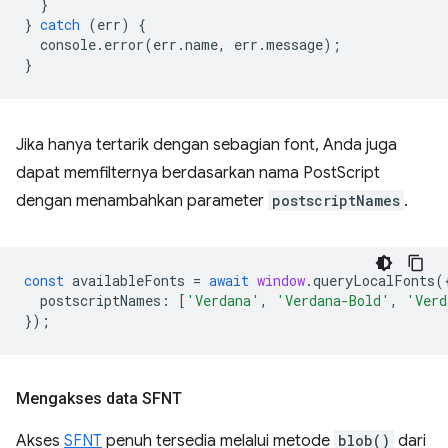
}
}
catch
(
err
)
{
console
.
error
(
err
.
name
,
err
.
message
);
}
Jika hanya tertarik dengan sebagian font, Anda juga
dapat memfilternya berdasarkan nama PostScript
dengan menambahkan parameter
postscriptNames
.
const
availableFonts
=
await
window
.
queryLocalFonts
(
postscriptNames
:
[
'Verdana'
,
'Verdana-Bold'
,
'Verd
});
Mengakses data SFNT
Akses
SFNT
penuh tersedia melalui metode
blob()
dari