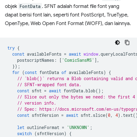
objek
FontData
. SFNT adalah format file font yang
dapat berisi font lain, seperti font PostScript, TrueType,
OpenType, Web Open Font Format (WOFF), dan lainnya.
try
{
const
availableFonts
=
await
window
.
queryLocalFont
postscriptNames
:
[
'ComicSansMS'
],
});
for
(
const
fontData
of
availableFonts
)
{
// `blob()` returns a Blob containing valid and 
// SFNT-wrapped font data.
const
sfnt
=
await
fontData
.
blob
();
// Slice out only the bytes we need: the first 4
// version info.
// Spec: https://docs.microsoft.com/en-us/typogr
const
sfntVersion
=
await
sfnt
.
slice
(
0
,
4
).
text
(
let
outlineFormat
=
'UNKNOWN'
;
switch
(
sfntVersion
)
{