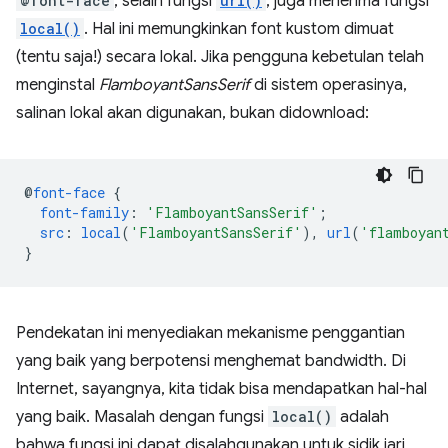
@font-face
, selain fungsi
url()
, juga menerima fungsi
local()
. Hal ini memungkinkan font kustom dimuat
(tentu saja!) secara lokal. Jika pengguna kebetulan telah
menginstal
FlamboyantSansSerif
di sistem operasinya,
salinan lokal akan digunakan, bukan didownload:
@
font-face
{
font-family
:
'FlamboyantSansSerif'
;
src
:
local
(
'FlamboyantSansSerif'
),
url
(
'flamboyan
}
Pendekatan ini menyediakan mekanisme penggantian
yang baik yang berpotensi menghemat bandwidth. Di
Internet, sayangnya, kita tidak bisa mendapatkan hal-hal
yang baik. Masalah dengan fungsi
local()
adalah
bahwa fungsi ini dapat disalahgunakan untuk sidik jari