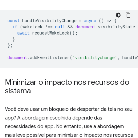
const
handleVisibilityChange
=
async
()
=
>
{
if
(
wakeLock
!==
null
 && 
document
.
visibilityState
await
requestWakeLock
();
}
};
document
.
addEventListener
(
'visibilitychange'
,
handle
Minimizar o impacto nos recursos do
sistema
Você deve usar um bloqueio de despertar da tela no seu
app? A abordagem escolhida depende das
necessidades do app. No entanto, use a abordagem
mais leve possível para minimizar o impacto nos recursos