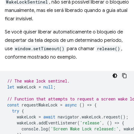
WakeLockSentinel
, não será possível liberar o bloqueio
manualmente, mas ele será liberado quando a guia atual
ficar invisível.
Se você quiser liberar automaticamente o bloqueio de
despertar da tela depois de um determinado período,
use
window.setTimeout()
para chamar
release()
,
conforme mostrado no exemplo.
// The wake lock sentinel.
let
wakeLock
=
null
;
// Function that attempts to request a screen wake l
const
requestWakeLock
=
async
()
=
>
{
try
{
wakeLock
=
await
navigator
.
wakeLock
.
request
();
wakeLock
.
addEventListener
(
'release'
,
()
=
>
{
console
.
log
(
'Screen Wake Lock released:'
,
wake