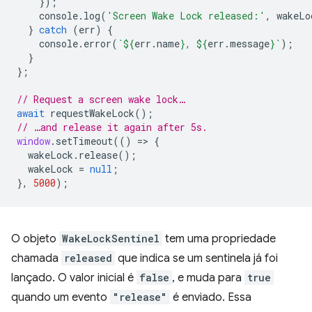
});
console
.
log
(
'Screen Wake Lock released:'
,
wakeLo
}
catch
(
err
)
{
console
.
error
(
`
${
err
.
name
}
, 
${
err
.
message
}
`
);
}
};
// Request a screen wake lock…
await
requestWakeLock
();
// …and release it again after 5s.
window
.
setTimeout
(()
=
>
{
wakeLock
.
release
();
wakeLock
=
null
;
},
5000
);
O objeto
WakeLockSentinel
tem uma propriedade
chamada
released
que indica se um sentinela já foi
lançado. O valor inicial é
false
, e muda para
true
quando um evento
"release"
é enviado. Essa