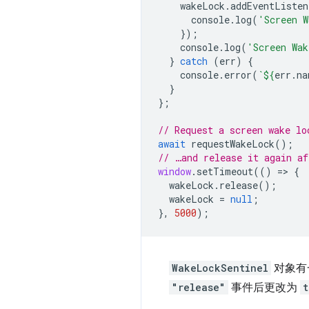
wakeLock
.
addEventListen
console
.
log
(
'Screen W
});
console
.
log
(
'Screen Wak
}
catch
(
err
)
{
console
.
error
(
`
${
err
.
na
}
};
// Request a screen wake lo
await
requestWakeLock
();
// …and release it again af
window
.
setTimeout
(()
=
>
{
wakeLock
.
release
();
wakeLock
=
null
;
},
5000
);
WakeLockSentinel
对象有
"release"
事件后更改为
t