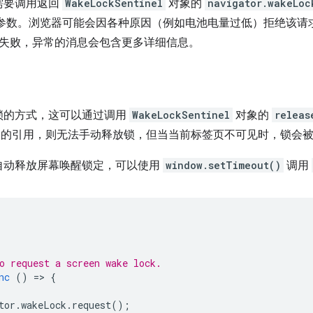
需要调用返回
WakeLockSentinel
对象的
navigator.wakeLoc
参数。浏览器可能会因各种原因（例如电池电量过低）拒绝该请
失败，异常的消息会包含更多详细信息。
锁的方式，这可以通过调用
WakeLockSentinel
对象的
releas
的引用，则无法手动释放锁，但当当前标签页不可见时，锁会
自动释放屏幕唤醒锁定，可以使用
window.setTimeout()
调用
o request a screen wake lock.
nc
()
=
>
{
tor
.
wakeLock
.
request
();