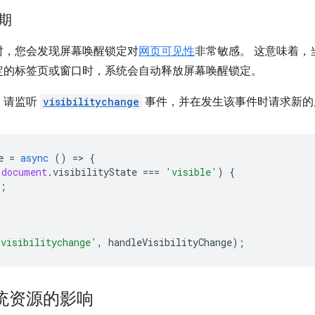
期
时，您会发现屏幕唤醒锁定对
网页可见性
非常敏感。 这意味着，
定的标签页或窗口时，系统会自动释放屏幕唤醒锁定。
，请监听
visibilitychange
事件，并在发生该事件时请求新的
e
=
async
()
=
>
{
 
document
.
visibilityState
===
'visible'
)
{
;
'visibilitychange'
,
handleVisibilityChange
);
统资源的影响