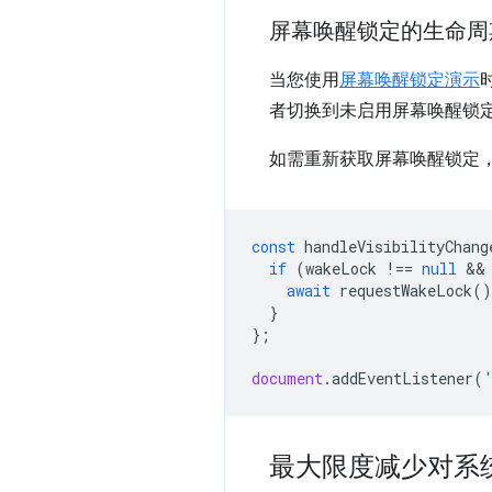
屏幕唤醒锁定的生命周
当您使用
屏幕唤醒锁定演示
者切换到未启用屏幕唤醒锁
如需重新获取屏幕唤醒锁定
const
handleVisibilityChang
if
(
wakeLock
!==
null
 &&
await
requestWakeLock
()
}
};
document
.
addEventListener
(
最大限度减少对系