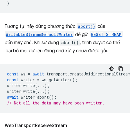
}
Tương tự, hãy dùng phương thức
abort()
của
WritableStreamDefaultWriter
để gửi
RESET_STREAM
đến máy chủ. Khi sử dụng
abort()
, trình duyệt có thể
loại bỏ mọi dữ liệu đang chờ xử lý chưa được gửi.
const
ws
=
await
transport
.
createUnidirectionalStrea
const
writer
=
ws
.
getWriter
();
writer
.
write
(...);
writer
.
write
(...);
await
writer
.
abort
();
// Not all the data may have been written.
Web
Transport
Receive
Stream