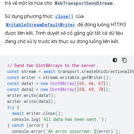
trả về một lời hứa cho
WebTransportSendStream
.
Sử dụng phương thức
close()
của
WritableStreamDefaultWriter
để đóng luồng HTTP/3
được liên kết. Trình duyệt sẽ cố gắng gửi tất cả dữ liệu
đang chờ xử lý trước khi thực sự đóng luồng liên kết.
// Send two Uint8Arrays to the server.
const
stream
=
await
transport
.
createUnidirectionalS
const
writer
=
stream
.
writable
.
getWriter
();
const
data1
=
new
Uint8Array
([
65
,
66
,
67
]);
const
data2
=
new
Uint8Array
([
68
,
69
,
70
]);
writer
.
write
(
data1
);
writer
.
write
(
data2
);
try
{
await
writer
.
close
();
console
.
log
(
'All data has been sent.'
);
}
catch
(
error
)
{
console
.
error
(
`An error occurred: 
${
error
}
`
);