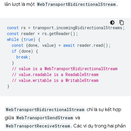
lần lượt là một
WebTransportBidirectionalStream
.
const
rs
=
transport
.
incomingBidirectionalStreams
;
const
reader
=
rs
.
getReader
();
while
(
true
)
{
const
{
done
,
value
}
=
await
reader
.
read
();
if
(
done
)
{
break
;
}
// value is a WebTransportBidirectionalStream
// value.readable is a ReadableStream
// value.writable is a WritableStream
}
WebTransportBidirectionalStream
chỉ là sự kết hợp
giữa
WebTransportSendStream
và
WebTransportReceiveStream
. Các ví dụ trong hai phần