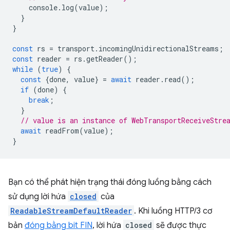
console
.
log
(
value
);
}
}
const
rs
=
transport
.
incomingUnidirectionalStreams
;
const
reader
=
rs
.
getReader
();
while
(
true
)
{
const
{
done
,
value
}
=
await
reader
.
read
();
if
(
done
)
{
break
;
}
// value is an instance of WebTransportReceiveStre
await
readFrom
(
value
);
}
Bạn có thể phát hiện trạng thái đóng luồng bằng cách
sử dụng lời hứa
closed
của
ReadableStreamDefaultReader
. Khi luồng HTTP/3 cơ
bản
đóng bằng bit FIN
, lời hứa
closed
sẽ được thực