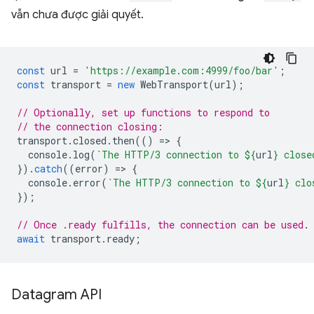
vẫn chưa được giải quyết.
const
url
=
'https://example.com:4999/foo/bar'
;
const
transport
=
new
WebTransport
(
url
);
// Optionally, set up functions to respond to
// the connection closing:
transport
.
closed
.
then
(()
=
>
{
console
.
log
(
`The HTTP/3 connection to 
${
url
}
 close
}).
catch
((
error
)
=
>
{
console
.
error
(
`The HTTP/3 connection to 
${
url
}
 clo
});
// Once .ready fulfills, the connection can be used.
await
transport
.
ready
;
Datagram API