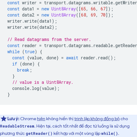
const
writer
=
transport
.
datagrams
.
writable
.
getWrite
const
data1
=
new
Uint8Array
([
65
,
66
,
67
]);
const
data2
=
new
Uint8Array
([
68
,
69
,
70
]);
writer
.
write
(
data1
);
writer
.
write
(
data2
);
// Read datagrams from the server.
const
reader
=
transport
.
datagrams
.
readable
.
getReade
while
(
true
)
{
const
{
value
,
done
}
=
await
reader
.
read
();
if
(
done
)
{
break
;
}
// value is a Uint8Array.
console
.
log
(
value
);
}
Lưu ý:
Chrome
hiện
không hiển thị
trình lặp không đồng bộ
cho
. Hiện tại, cách tốt nhất để đọc từ luồng là sử dụng
ReadableStream
phương thức
kết hợp với một vòng lặp
.
getReader()
while()