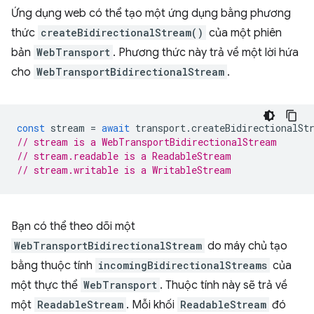
Ứng dụng web có thể tạo một ứng dụng bằng phương
thức
createBidirectionalStream()
của một phiên
bản
WebTransport
. Phương thức này trả về một lời hứa
cho
WebTransportBidirectionalStream
.
const
stream
=
await
transport
.
createBidirectionalSt
// stream is a WebTransportBidirectionalStream
// stream.readable is a ReadableStream
// stream.writable is a WritableStream
Bạn có thể theo dõi một
WebTransportBidirectionalStream
do máy chủ tạo
bằng thuộc tính
incomingBidirectionalStreams
của
một thực thể
WebTransport
. Thuộc tính này sẽ trả về
một
ReadableStream
. Mỗi khối
ReadableStream
đó