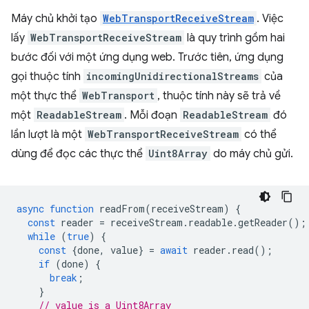
Máy chủ khởi tạo
WebTransportReceiveStream
. Việc
lấy
WebTransportReceiveStream
là quy trình gồm hai
bước đối với một ứng dụng web. Trước tiên, ứng dụng
gọi thuộc tính
incomingUnidirectionalStreams
của
một thực thể
WebTransport
, thuộc tính này sẽ trả về
một
ReadableStream
. Mỗi đoạn
ReadableStream
đó
lần lượt là một
WebTransportReceiveStream
có thể
dùng để đọc các thực thể
Uint8Array
do máy chủ gửi.
async
function
readFrom
(
receiveStream
)
{
const
reader
=
receiveStream
.
readable
.
getReader
();
while
(
true
)
{
const
{
done
,
value
}
=
await
reader
.
read
();
if
(
done
)
{
break
;
}
// value is a Uint8Array