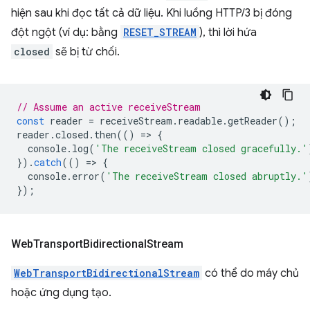
hiện sau khi đọc tất cả dữ liệu. Khi luồng HTTP/3 bị đóng
đột ngột (ví dụ: bằng
RESET_STREAM
), thì lời hứa
closed
sẽ bị từ chối.
// Assume an active receiveStream
const
reader
=
receiveStream
.
readable
.
getReader
();
reader
.
closed
.
then
(()
=
>
{
console
.
log
(
'The receiveStream closed gracefully.'
}).
catch
(()
=
>
{
console
.
error
(
'The receiveStream closed abruptly.'
});
Web
Transport
Bidirectional
Stream
WebTransportBidirectionalStream
có thể do máy chủ
hoặc ứng dụng tạo.