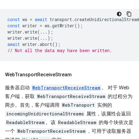
const
ws
=
await
transport
.
createUnidirectionalStrea
const
writer
=
ws
.
getWriter
();
writer
.
write
(...);
writer
.
write
(...);
await
writer
.
abort
();
// Not all the data may have been written.
Web
Transport
Receive
Stream
服务器启动
WebTransportReceiveStream
。 对于 Web
客户端，获取
WebTransportReceiveStream
的过程分为
两步。首先，客户端调用
WebTransport
实例的
incomingUnidirectionalStreams
属性，该属性会返回
ReadableStream
。该
ReadableStream
的每个块依次是
一个
WebTransportReceiveStream
，可用于读取服务器