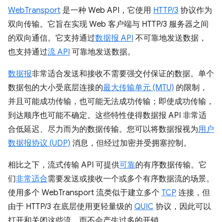
WebTransport
是一种 Web API，它使用
HTTP/3
协议作为
双向传输。它旨在实现 Web 客户端与 HTTP/3 服务器之间
的双向通信。它支持通过
数据报 API
不可靠地发送数据，
也支持通过
流 API
可靠地发送数据。
数据报
非常适合发送和接收不需要强交付保证的数据。单个
数据包的大小受底层连接的
最大传输单元 (MTU)
的限制，
并且可能成功传输，也可能无法成功传输；即使成功传输，
到达顺序也可能不确定。这些特性使得数据报 API 非常适
合低延迟、尽力而为的数据传输。您可以将数据报视为
用户
数据报协议 (UDP)
消息，但经过加密并受拥塞控制。
相比之下，流式传输 API 可提供
可靠
的有序数据传输。它
们
非常适合
需要发送或接收一个或多个有序数据流的场景。
使用多个 WebTransport 流类似于建立多个
TCP
连接，但
由于 HTTP/3 在底层使用更轻量级的
QUIC
协议，因此可以
打开和关闭这些流，而不会产生过多的开销。