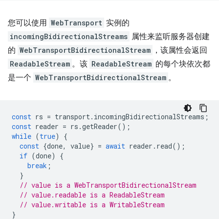
您可以使用
WebTransport
实例的
incomingBidirectionalStreams
属性来监听服务器创建
的
WebTransportBidirectionalStream
，该属性会返回
ReadableStream
。该
ReadableStream
的每个块依次都
是一个
WebTransportBidirectionalStream
。
const
rs
=
transport
.
incomingBidirectionalStreams
;
const
reader
=
rs
.
getReader
();
while
(
true
)
{
const
{
done
,
value
}
=
await
reader
.
read
();
if
(
done
)
{
break
;
}
// value is a WebTransportBidirectionalStream
// value.readable is a ReadableStream
// value.writable is a WritableStream
}