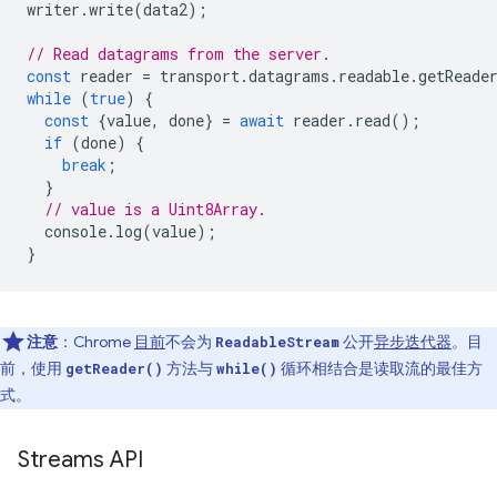
writer
.
write
(
data2
);
// Read datagrams from the server.
const
reader
=
transport
.
datagrams
.
readable
.
getReade
while
(
true
)
{
const
{
value
,
done
}
=
await
reader
.
read
();
if
(
done
)
{
break
;
}
// value is a Uint8Array.
console
.
log
(
value
);
}
注意
：Chrome
目前
不会为
公开
异步迭代器
。目
ReadableStream
前，使用
方法与
循环相结合是读取流的最佳方
getReader()
while()
式。
Streams API