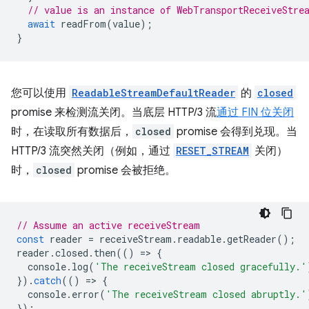
// value is an instance of WebTransportReceiveStre
await
readFrom
(
value
);
}
您可以使用
ReadableStreamDefaultReader
的
closed
promise 来检测流关闭。当底层 HTTP/3 流
通过 FIN 位关闭
时，在读取所有数据后，
closed
promise 会得到兑现。当
HTTP/3 流突然关闭（例如，通过
RESET_STREAM
关闭）
时，
closed
promise 会被拒绝。
// Assume an active receiveStream
const
reader
=
receiveStream
.
readable
.
getReader
();
reader
.
closed
.
then
(()
=
>
{
console
.
log
(
'The receiveStream closed gracefully.'
}).
catch
(()
=
>
{
console
.
error
(
'The receiveStream closed abruptly.'
});