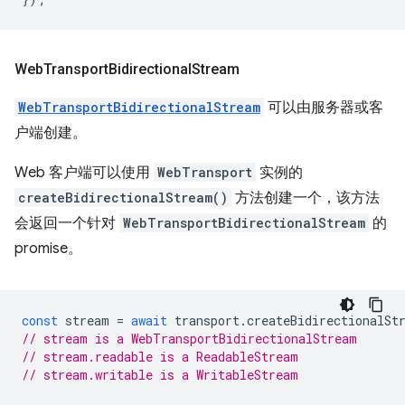
Web
Transport
Bidirectional
Stream
WebTransportBidirectionalStream
可以由服务器或客
户端创建。
Web 客户端可以使用
WebTransport
实例的
createBidirectionalStream()
方法创建一个，该方法
会返回一个针对
WebTransportBidirectionalStream
的
promise。
const
stream
=
await
transport
.
createBidirectionalSt
// stream is a WebTransportBidirectionalStream
// stream.readable is a ReadableStream
// stream.writable is a WritableStream