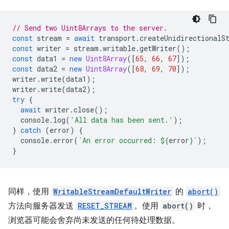
// Send two Uint8Arrays to the server.
const
stream
=
await
transport
.
createUnidirectionalS
const
writer
=
stream
.
writable
.
getWriter
();
const
data1
=
new
Uint8Array
([
65
,
66
,
67
]);
const
data2
=
new
Uint8Array
([
68
,
69
,
70
]);
writer
.
write
(
data1
);
writer
.
write
(
data2
);
try
{
await
writer
.
close
();
console
.
log
(
'All data has been sent.'
);
}
catch
(
error
)
{
console
.
error
(
`An error occurred: 
${
error
}
`
);
}
同样，使用
WritableStreamDefaultWriter
的
abort()
方法向服务器发送
RESET_STREAM
。使用
abort()
时，
浏览器可能会舍弃尚未发送的任何待处理数据。