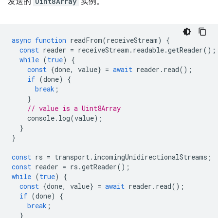
发送的
Uint8Array
实例。
async
function
readFrom
(
receiveStream
)
{
const
reader
=
receiveStream
.
readable
.
getReader
();
while
(
true
)
{
const
{
done
,
value
}
=
await
reader
.
read
();
if
(
done
)
{
break
;
}
// value is a Uint8Array
console
.
log
(
value
);
}
}
const
rs
=
transport
.
incomingUnidirectionalStreams
;
const
reader
=
rs
.
getReader
();
while
(
true
)
{
const
{
done
,
value
}
=
await
reader
.
read
();
if
(
done
)
{
break
;
}