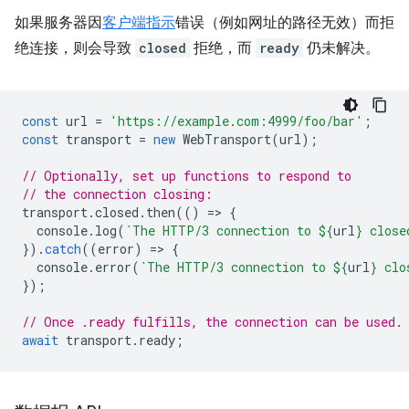
如果服务器因
客户端指示
错误（例如网址的路径无效）而拒
绝连接，则会导致
closed
拒绝，而
ready
仍未解决。
const
url
=
'https://example.com:4999/foo/bar'
;
const
transport
=
new
WebTransport
(
url
);
// Optionally, set up functions to respond to
// the connection closing:
transport
.
closed
.
then
(()
=
>
{
console
.
log
(
`The HTTP/3 connection to 
${
url
}
 close
}).
catch
((
error
)
=
>
{
console
.
error
(
`The HTTP/3 connection to 
${
url
}
 clo
});
// Once .ready fulfills, the connection can be used.
await
transport
.
ready
;