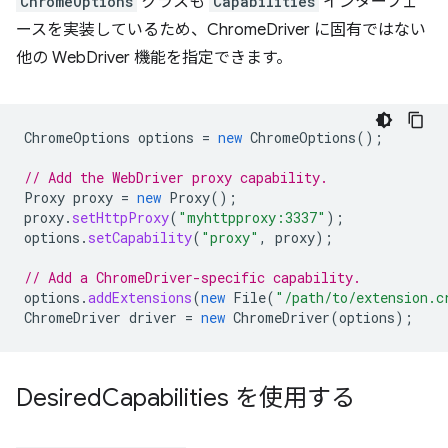
ChromeOptions
クラスも
Capabilities
インターフェ
ースを実装しているため、ChromeDriver に固有ではない
他の WebDriver 機能を指定できます。
ChromeOptions
options
=
new
ChromeOptions
();
// Add the WebDriver proxy capability.
Proxy
proxy
=
new
Proxy
();
proxy
.
setHttpProxy
(
"myhttpproxy:3337"
);
options
.
setCapability
(
"proxy"
,
proxy
);
// Add a ChromeDriver-specific capability.
options
.
addExtensions
(
new
File
(
"/path/to/extension.c
ChromeDriver
driver
=
new
ChromeDriver
(
options
);
Desired
Capabilities を使用する