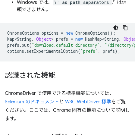
Windows では、
\` as path separators.
/` は信
頼できません。
ChromeOptions
options
=
new
ChromeOptions
();
Map<String
,
Object
>
prefs
=
new
HashMap<String
,
Obje
prefs
.
put
(
"download.default_directory"
,
"/directory/
options
.
setExperimentalOption
(
"prefs"
,
prefs
);
認識された機能
ChromeDriver で使用できる標準機能については、
Selenium のドキュメント
と
W3C WebDriver 標準
をご覧
ください。ここでは、Chrome 固有の機能について説明し
ます。