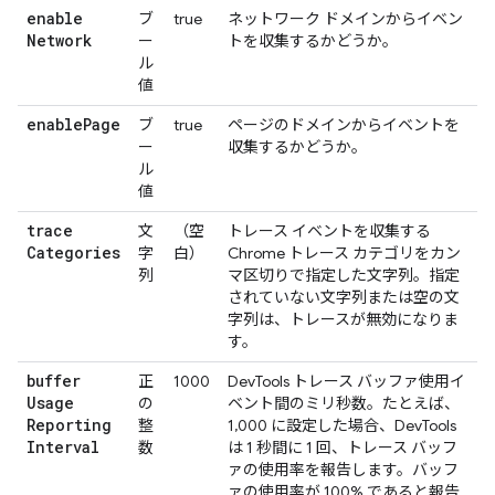
enable
ブ
true
ネットワーク ドメインからイベン
Network
ー
トを収集するかどうか。
ル
値
enable
Page
ブ
true
ページのドメインからイベントを
ー
収集するかどうか。
ル
値
trace
文
（空
トレース イベントを収集する
Categories
字
白）
Chrome トレース カテゴリをカン
列
マ区切りで指定した文字列。指定
されていない文字列または空の文
字列は、トレースが無効になりま
す。
buffer
正
1000
DevTools トレース バッファ使用イ
Usage
の
ベント間のミリ秒数。たとえば、
Reporting
整
1,000 に設定した場合、DevTools
Interval
数
は 1 秒間に 1 回、トレース バッフ
ァの使用率を報告します。バッフ
ァの使用率が 100% であると報告