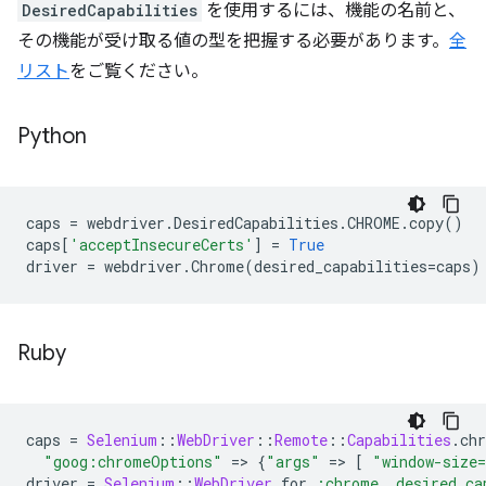
DesiredCapabilities
を使用するには、機能の名前と、
その機能が受け取る値の型を把握する必要があります。
全
リスト
をご覧ください。
Python
caps
=
webdriver
.
DesiredCapabilities
.
CHROME
.
copy
()
caps
[
'acceptInsecureCerts'
]
=
True
driver
=
webdriver
.
Chrome
(
desired_capabilities
=
caps
)
Ruby
caps
=
Selenium
::
WebDriver
::
Remote
::
Capabilities
.
ch
"goog:chromeOptions"
=
>
{
"args"
=
>
[
"window-size
driver
=
Selenium
::
WebDriver
.
for
:chrome
,
desired_ca