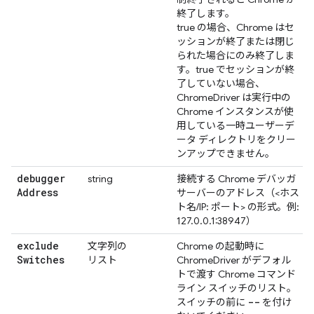
終了します。
true の場合、Chrome はセ
ッションが終了または閉じ
られた場合にのみ終了しま
す。true でセッションが終
了していない場合、
ChromeDriver は実行中の
Chrome インスタンスが使
用している一時ユーザーデ
ータ ディレクトリをクリー
ンアップできません。
debugger
string
接続する Chrome デバッガ
Address
サーバーのアドレス（<ホス
ト名/IP: ポート> の形式。例:
127.0.0.1:38947）
exclude
文字列の
Chrome の起動時に
Switches
リスト
ChromeDriver がデフォル
トで渡す Chrome コマンド
ライン スイッチのリスト。
--
スイッチの前に
を付け