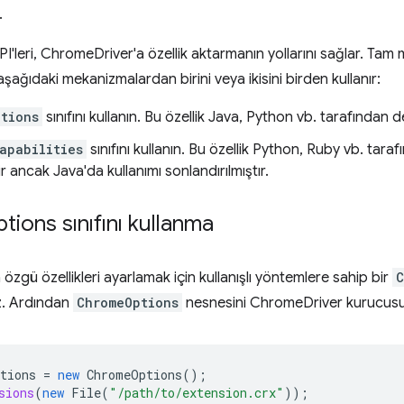
.
I'leri, ChromeDriver'a özellik aktarmanın yollarını sağlar. Tam
şağıdaki mekanizmalardan birini veya ikisini birden kullanır:
tions
sınıfını kullanın. Bu özellik Java, Python vb. tarafından d
apabilities
sınıfını kullanın. Bu özellik Python, Ruby vb. tara
lir ancak Java'da kullanımı sonlandırılmıştır.
tions sınıfını kullanma
zgü özellikleri ayarlamak için kullanışlı yöntemlere sahip bir
C
iz. Ardından
ChromeOptions
nesnesini ChromeDriver kurucusuna 
tions
=
new
ChromeOptions
();
sions
(
new
File
(
"/path/to/extension.crx"
));