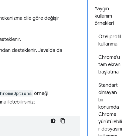
Yaygın
kullanım
 mekanizma dile göre değişir
örnekleri
Özel profil
esteklenir.
kullanma
fından desteklenir. Java'da da
Chrome'u
tam ekran
başlatma
Standart
olmayan
hromeOptions
örneği
bir
iletebilirsiniz:
konumda
Chrome
yürütülebili
r dosyasını