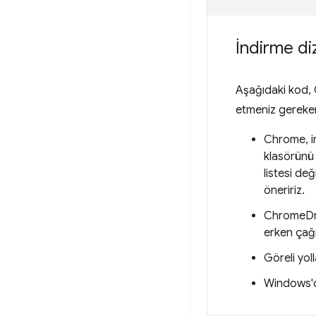
İndirme di
Aşağıdaki kod, C
etmeniz gereken
Chrome, in
klasörünü 
listesi de
öneririz.
ChromeDri
erken çağı
Göreli yol
Windows