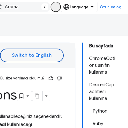
/
Oturum aç
Bu sayfada
ChromeOpti
ons sınıfını
kullanma
Bu size yardımcı oldu mu?
DesiredCap
ons
abilities'i
kullanma
Python
llanabileceğiniz seçeneklerdir.
Ruby
ıl kullanılacağı