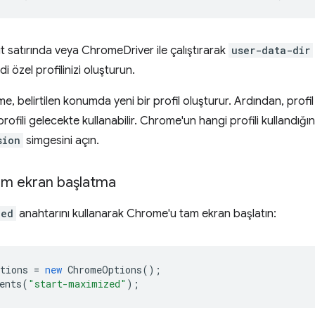
satırında veya ChromeDriver ile çalıştırarak
user-data-dir
i özel profilinizi oluşturun.
, belirtilen konumda yeni bir profil oluşturur. Ardından, profil ay
ofili gelecekte kullanabilir. Chrome'un hangi profili kullandığı
sion
simgesini açın.
m ekran başlatma
zed
anahtarını kullanarak Chrome'u tam ekran başlatın:
tions
=
new
ChromeOptions
();
ents
(
"start-maximized"
);