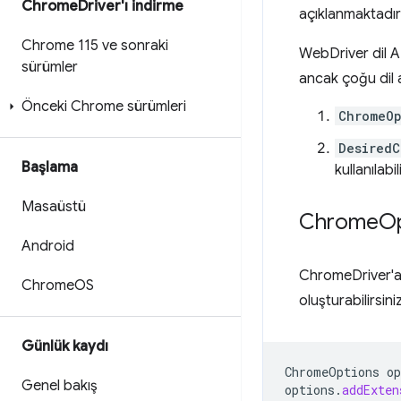
Chrome
Driver'ı indirme
açıklanmaktadır
Chrome 115 ve sonraki
WebDriver dil AP
sürümler
ancak çoğu dil a
Önceki Chrome sürümleri
ChromeOp
DesiredC
Başlama
kullanılabi
Masaüstü
Chrome
Op
Android
ChromeDriver'a ö
Chrome
OS
oluşturabilirsin
Günlük kaydı
ChromeOptions
op
Genel bakış
options
.
addExten