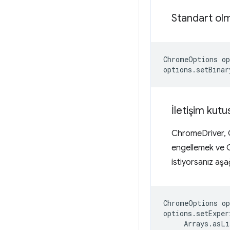
Standart ol
ChromeOptions
op
options
.
setBinar
İletişim kut
ChromeDriver, C
engellemek ve C
istiyorsanız aşa
ChromeOptions
op
options
.
setExper
Arrays
.
asLi