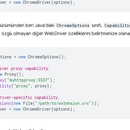
ver
=
new
ChromeDriver
(
options
);
 sürümünden beri Java'daki
ChromeOptions
sınıfı,
Capabiliti
özgü olmayan diğer WebDriver özelliklerini belirtmenize olanak
tions
=
new
ChromeOptions
();
iver proxy capability.
w
Proxy
();
xy
(
"myhttpproxy:3337"
);
ility
(
"proxy"
,
proxy
);
river-specific capability.
sions
(
new
File
(
"/path/to/extension.crx"
));
ver
=
new
ChromeDriver
(
options
);