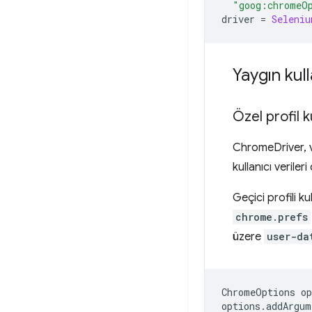
"goog:chromeO
driver
=
Seleniu
Yaygın kul
Özel profil 
ChromeDriver, va
kullanıcı verileri
Geçici profili k
chrome.prefs
üzere
user-da
ChromeOptions
op
options
.
addArgum