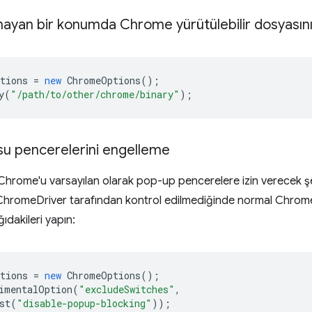
mayan bir konumda Chrome yürütülebilir dosyasın
tions
=
new
ChromeOptions
();
y
(
"/path/to/other/chrome/binary"
);
usu pencerelerini engelleme
hrome'u varsayılan olarak pop-up pencerelere izin verecek şeki
hromeDriver tarafından kontrol edilmediğinde normal Chrome
ğıdakileri yapın:
tions
=
new
ChromeOptions
();
imentalOption
(
"excludeSwitches"
,
st
(
"disable-popup-blocking"
));