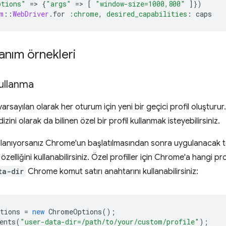
ptions"
=
>
{
"args"
=
>
[
"window-size=1000,800"
]
})
m
::
WebDriver
.
for
:chrome
,
desired_capabilities
:
caps
lanım örnekleri
kullanma
rsayılan olarak her oturum için yeni bir geçici profil oluşturur
 dizini olarak da bilinen özel bir profil kullanmak isteyebilirsiniz.
ullanıyorsanız Chrome'un başlatılmasından sonra uygulanacak ter
özelliğini kullanabilirsiniz. Özel profiller için Chrome'a hangi pr
ta-dir
Chrome komut satırı anahtarını kullanabilirsiniz:
tions
=
new
ChromeOptions
();
ents
(
"user-data-dir=/path/to/your/custom/profile"
);