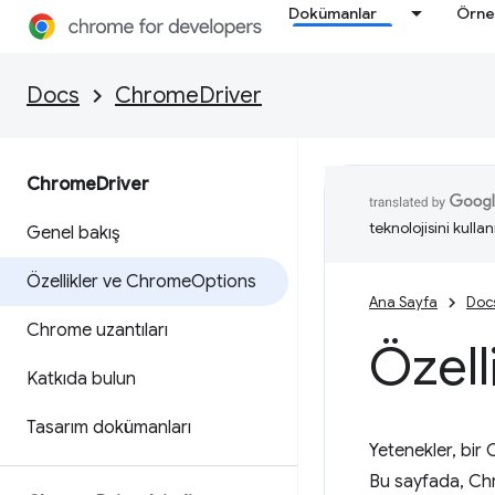
Dokümanlar
Örne
Docs
ChromeDriver
Chrome
Driver
teknolojisini kullan
Genel bakış
Özellikler ve Chrome
Options
Ana Sayfa
Doc
Chrome uzantıları
Özell
Katkıda bulun
Tasarım dokümanları
Yetenekler, bir
Bu sayfada, Chr