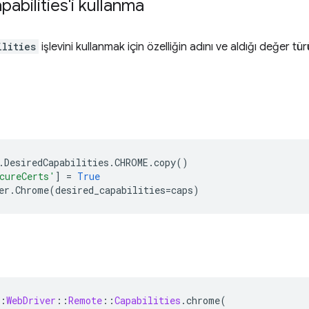
pabilities'i kullanma
ilities
işlevini kullanmak için özelliğin adını ve aldığı değer tü
.
DesiredCapabilities
.
CHROME
.
copy
()
cureCerts'
]
=
True
er
.
Chrome
(
desired_capabilities
=
caps
)
:
WebDriver
::
Remote
::
Capabilities
.
chrome
(