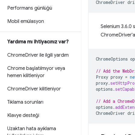
ChromeDriver
dri
Performans günlüğü
Mobil emülasyon
Selenium 3.6.0
ChromeDriver'a 
Yardıma mı ihtiyacınız var?
Chrome
Driver ile ilgili yardım
ChromeOptions
op
Chrome başlatılmıyor veya
// Add the WebDr
hemen kilitleniyor
Proxy
proxy
=
ne
proxy
.
setHttpPro
Chrome
Driver kilitleniyor
options
.
setCapab
// Add a ChromeD
Tıklama sorunları
options
.
addExten
ChromeDriver
dri
Klavye desteği
Uzaktan hata ayıklama