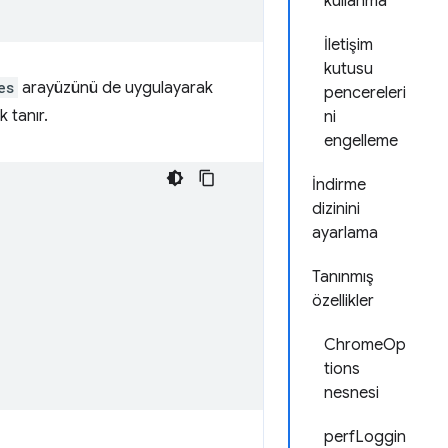
kullanma
İletişim
kutusu
es
arayüzünü de uygulayarak
pencereleri
 tanır.
ni
engelleme
İndirme
dizinini
ayarlama
Tanınmış
özellikler
ChromeOp
tions
nesnesi
perfLoggin