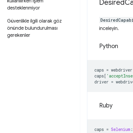
kullanılırken işlem
Desired
Ca
desteklenmiyor
DesiredCapab
Güvenlikle ilgili olarak göz
önünde bulundurulması
inceleyin.
gerekenler
Python
caps
=
webdriver
caps
[
'acceptInse
driver
=
webdriv
Ruby
caps
=
Selenium
: