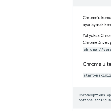
Chrome'u komut 
ayarlayarak kend
Yol yoksa Chrome
ChromeDriver, pr
chrome://ver
Chrome'u ta
start-maximi
ChromeOptions
op
options
.
addArgum