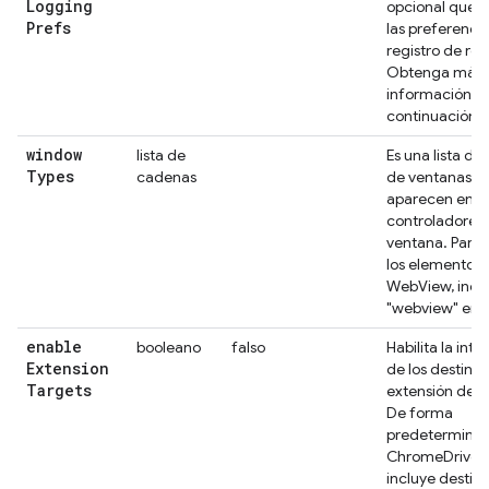
Logging
opcional que e
Prefs
las preferenci
registro de re
Obtenga más
información a
continuación.
window
lista de
Es una lista de 
Types
cadenas
de ventanas q
aparecen en la 
controladores
ventana. Para
los elementos 
WebView, incl
"webview" en es
enable
booleano
falso
Habilita la int
Extension
de los destinos
Targets
extensión de 
De forma
predeterminad
ChromeDriver
incluye destin