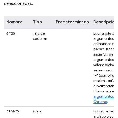
seleccionadas.
Nombre
Tipo
Predeterminado
Descripción
args
lista de
Es una lista de
cadenas
argumentos de
comandos que
deben usar cu
inicia Chrome.
argumentos c
valor asociad
separarse con 
"=" (como ['sta
maximized', 'u
dir=/tmp/temp_p
Consulta una li
argumentos d
Chrome
.
binary
string
Es la ruta de a
archivo ejecut