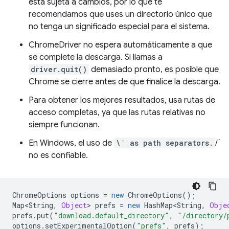
está sujeta a cambios, por lo que te
recomendamos que uses un directorio único que
no tenga un significado especial para el sistema.
ChromeDriver no espera automáticamente a que
se complete la descarga. Si llamas a
driver.quit()
demasiado pronto, es posible que
Chrome se cierre antes de que finalice la descarga.
Para obtener los mejores resultados, usa rutas de
acceso completas, ya que las rutas relativas no
siempre funcionan.
En Windows, el uso de
\` as path separators.
/`
no es confiable.
ChromeOptions
options
=
new
ChromeOptions
();
Map<String
,
Object
>
prefs
=
new
HashMap<String
,
Obje
prefs
.
put
(
"download.default_directory"
,
"/directory/
options
.
setExperimentalOption
(
"prefs"
,
prefs
);