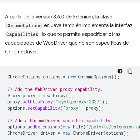
A partir de la versión 3.6.0 de Selenium, la clase
ChromeOptions
en Java también implementa la interfaz
Capabilities
, lo que te permite especificar otras
capacidades de WebDriver que no son específicas de
ChromeDriver.
ChromeOptions
options
=
new
ChromeOptions
();
// Add the WebDriver proxy capability.
Proxy
proxy
=
new
Proxy
();
proxy
.
setHttpProxy
(
"myhttpproxy:3337"
);
options
.
setCapability
(
"proxy"
,
proxy
);
// Add a ChromeDriver-specific capability.
options
.
addExtensions
(
new
File
(
"/path/to/extension.c
ChromeDriver
driver
=
new
ChromeDriver
(
options
);