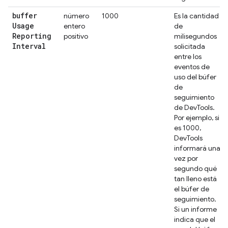
buffer
número
1000
Es la cantidad
Usage
entero
de
Reporting
positivo
milisegundos
Interval
solicitada
entre los
eventos de
uso del búfer
de
seguimiento
de DevTools.
Por ejemplo, si
es 1000,
DevTools
informará una
vez por
segundo qué
tan lleno está
el búfer de
seguimiento.
Si un informe
indica que el