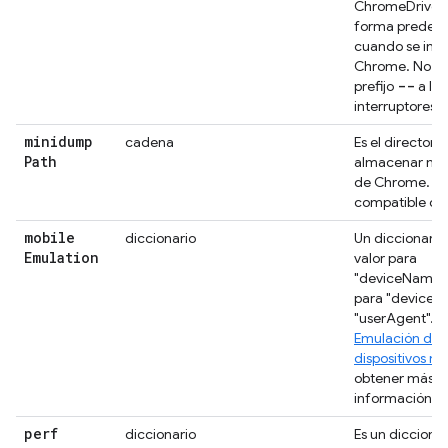
ChromeDriver 
forma predet
cuando se inic
Chrome. No ag
--
prefijo
a los
interruptores.
minidump
cadena
Es el directori
Path
almacenar min
de Chrome. (So
compatible con
mobile
diccionario
Un diccionario
Emulation
valor para
"deviceName" 
para "deviceMe
"userAgent". C
Emulación de
dispositivos mó
obtener más
información.
perf
diccionario
Es un diccionar