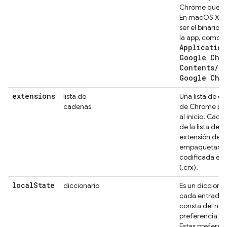
Chrome que se
En macOS X, e
ser el binario r
/
la app, como
Application
Google Chr
Contents
/
Ma
Google Chr
extensions
lista de
Una lista de e
cadenas
de Chrome para
al inicio. Cad
de la lista deb
extensión de 
empaquetada
codificada en
(.crx).
local
State
diccionario
Es un dicciona
cada entrada 
consta del nom
preferencia y s
Estas preferen