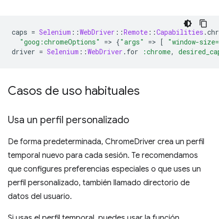
caps
=
Selenium
::
WebDriver
::
Remote
::
Capabilities
.
ch
"goog:chromeOptions"
=
>
{
"args"
=
>
[
"window-size
driver
=
Selenium
::
WebDriver
.
for
:chrome
,
desired_ca
Casos de uso habituales
Usa un perfil personalizado
De forma predeterminada, ChromeDriver crea un perfil
temporal nuevo para cada sesión. Te recomendamos
que configures preferencias especiales o que uses un
perfil personalizado, también llamado directorio de
datos del usuario.
Si usas el perfil temporal, puedes usar la función