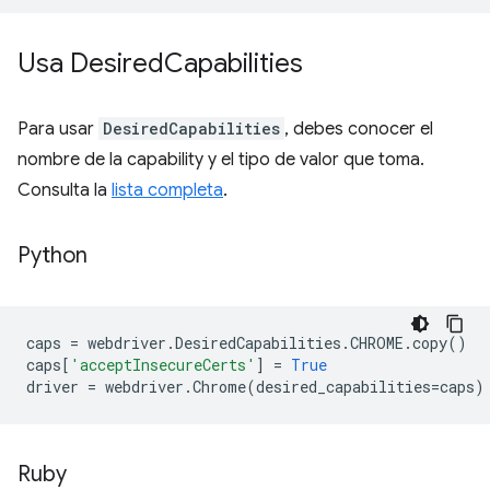
Usa Desired
Capabilities
Para usar
DesiredCapabilities
, debes conocer el
nombre de la capability y el tipo de valor que toma.
Consulta la
lista completa
.
Python
caps
=
webdriver
.
DesiredCapabilities
.
CHROME
.
copy
()
caps
[
'acceptInsecureCerts'
]
=
True
driver
=
webdriver
.
Chrome
(
desired_capabilities
=
caps
)
Ruby