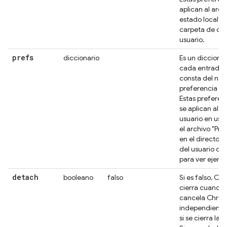
aplican al arch
estado local en
carpeta de dat
usuario.
prefs
diccionario
Es un dicciona
cada entrada 
consta del nom
preferencia y s
Estas preferenc
se aplican al pe
usuario en uso
el archivo "Pr
en el directori
del usuario d
para ver ejemp
detach
booleano
falso
Si es falso, Ch
cierra cuando 
cancela Chrom
independient
si se cierra la s