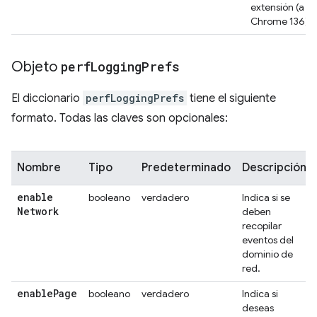
extensión (a pa
Chrome 136).
Objeto
perf
Logging
Prefs
El diccionario
perfLoggingPrefs
tiene el siguiente
formato. Todas las claves son opcionales:
Nombre
Tipo
Predeterminado
Descripción
enable
booleano
verdadero
Indica si se
Network
deben
recopilar
eventos del
dominio de
red.
enable
Page
booleano
verdadero
Indica si
deseas