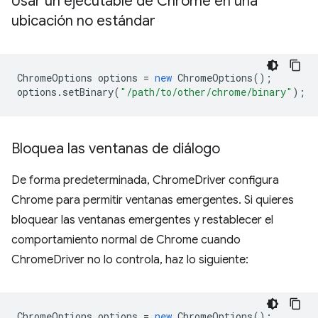
Usar un ejecutable de Chrome en una
ubicación no estándar
ChromeOptions
options
=
new
ChromeOptions
();
options
.
setBinary
(
"/path/to/other/chrome/binary"
);
Bloquea las ventanas de diálogo
De forma predeterminada, ChromeDriver configura
Chrome para permitir ventanas emergentes. Si quieres
bloquear las ventanas emergentes y restablecer el
comportamiento normal de Chrome cuando
ChromeDriver no lo controla, haz lo siguiente:
ChromeOptions
options
=
new
ChromeOptions
();