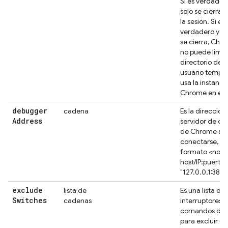
Si es verdade
solo se cierra s
la sesión. Si es
verdadero y la
se cierra, Chr
no puede limpi
directorio de 
usuario tempo
usa la instanci
Chrome en eje
debugger
cadena
Es la dirección
Address
servidor de d
de Chrome al 
conectarse, en
formato <nom
host/IP:puerto
"127.0.0.1:3894
exclude
lista de
Es una lista de
Switches
cadenas
interruptores d
comandos de
para excluir q