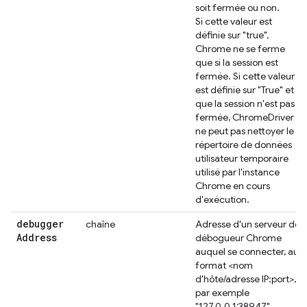
soit fermée ou non.
Si cette valeur est
définie sur "true",
Chrome ne se ferme
que si la session est
fermée. Si cette valeur
est définie sur "True" et
que la session n'est pas
fermée, ChromeDriver
ne peut pas nettoyer le
répertoire de données
utilisateur temporaire
utilisé par l'instance
Chrome en cours
d'exécution.
debugger
chaîne
Adresse d'un serveur de
Address
débogueur Chrome
auquel se connecter, au
format <nom
d'hôte/adresse IP:port>,
par exemple
"127.0.0.1:38947".