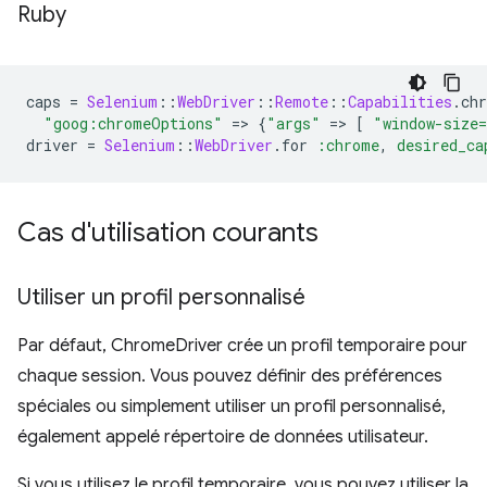
Ruby
caps
=
Selenium
::
WebDriver
::
Remote
::
Capabilities
.
ch
"goog:chromeOptions"
=
>
{
"args"
=
>
[
"window-size
driver
=
Selenium
::
WebDriver
.
for
:chrome
,
desired_ca
Cas d'utilisation courants
Utiliser un profil personnalisé
Par défaut, ChromeDriver crée un profil temporaire pour
chaque session. Vous pouvez définir des préférences
spéciales ou simplement utiliser un profil personnalisé,
également appelé répertoire de données utilisateur.
Si vous utilisez le profil temporaire, vous pouvez utiliser la