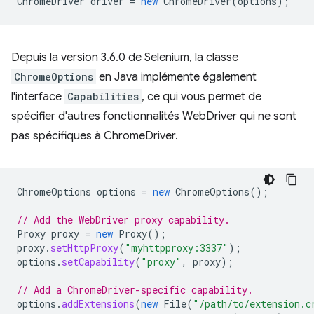
ChromeDriver
driver
=
new
ChromeDriver
(
options
);
Depuis la version 3.6.0 de Selenium, la classe
ChromeOptions
en Java implémente également
l'interface
Capabilities
, ce qui vous permet de
spécifier d'autres fonctionnalités WebDriver qui ne sont
pas spécifiques à ChromeDriver.
ChromeOptions
options
=
new
ChromeOptions
();
// Add the WebDriver proxy capability.
Proxy
proxy
=
new
Proxy
();
proxy
.
setHttpProxy
(
"myhttpproxy:3337"
);
options
.
setCapability
(
"proxy"
,
proxy
);
// Add a ChromeDriver-specific capability.
options
.
addExtensions
(
new
File
(
"/path/to/extension.c