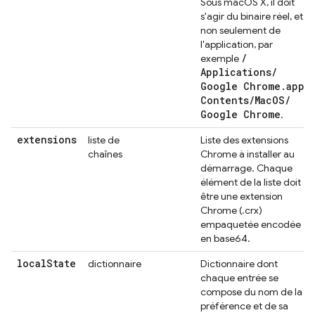
Sous macOS X, il doit
s'agir du binaire réel, et
non seulement de
l'application, par
/
exemple
Applications
/
Google Chrome
.
app
/
Contents
/
Mac
OS
/
Google Chrome
.
extensions
liste de
Liste des extensions
chaînes
Chrome à installer au
démarrage. Chaque
élément de la liste doit
être une extension
Chrome (.crx)
empaquetée encodée
en base64.
local
State
dictionnaire
Dictionnaire dont
chaque entrée se
compose du nom de la
préférence et de sa