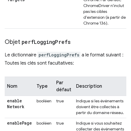
ChromeDriver n'inclut
pas les cibles
d'extension (à partir de
Chrome 136).
Objet
perf
Logging
Prefs
Le dictionnaire
perfLoggingPrefs
a le format suivant :
Toutes les clés sont facultatives:
Par
Nom
Type
Description
défaut
enable
booléen
true
Indique si les événements
Network
doivent être collectés à
partir du domaine réseau.
enable
Page
booléen
true
Indique si vous souhaitez
collecter des événements