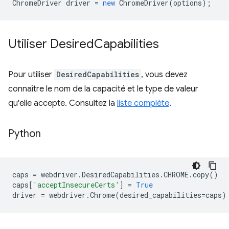
ChromeDriver
driver
=
new
ChromeDriver
(
options
);
Utiliser Desired
Capabilities
Pour utiliser
DesiredCapabilities
, vous devez
connaître le nom de la capacité et le type de valeur
qu'elle accepte. Consultez la
liste complète
.
Python
caps
=
webdriver
.
DesiredCapabilities
.
CHROME
.
copy
()
caps
[
'acceptInsecureCerts'
]
=
True
driver
=
webdriver
.
Chrome
(
desired_capabilities
=
caps
)