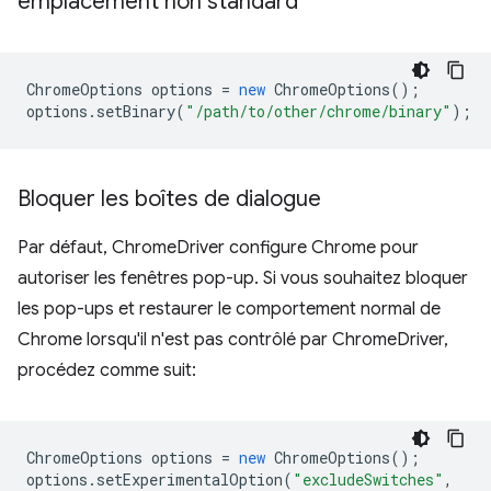
emplacement non standard
ChromeOptions
options
=
new
ChromeOptions
();
options
.
setBinary
(
"/path/to/other/chrome/binary"
);
Bloquer les boîtes de dialogue
Par défaut, ChromeDriver configure Chrome pour
autoriser les fenêtres pop-up. Si vous souhaitez bloquer
les pop-ups et restaurer le comportement normal de
Chrome lorsqu'il n'est pas contrôlé par ChromeDriver,
procédez comme suit:
ChromeOptions
options
=
new
ChromeOptions
();
options
.
setExperimentalOption
(
"excludeSwitches"
,