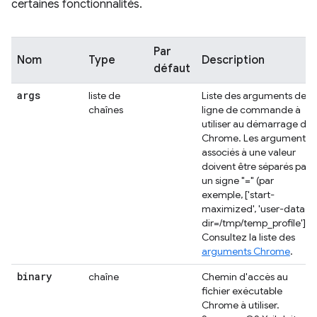
certaines fonctionnalités.
Par
Nom
Type
Description
défaut
args
liste de
Liste des arguments de
chaînes
ligne de commande à
utiliser au démarrage de
Chrome. Les arguments
associés à une valeur
doivent être séparés par
un signe "=" (par
exemple, ['start-
maximized', 'user-data-
dir=/tmp/temp_profile']).
Consultez la liste des
arguments Chrome
.
binary
chaîne
Chemin d'accès au
fichier exécutable
Chrome à utiliser.