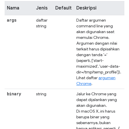
Nama
Jenis
Default
Deskripsi
args
daftar
Daftar argumen
string
command line yang
akan digunakan saat
memulai Chrome.
Argumen dengan nilai
terkait harus dipisahkan
dengan tanda '='
(seperti, ['start-
maximized', 'user-data-
dir=/tmp/temp_profile']).
Lihat daftar
argumen
Chrome
.
binary
string
Jalur ke Chrome yang
dapat dijalankan yang
akan digunakan.
Di macOS X, ini harus
berupa biner yang
sebenarnya, bukan
/
hanya aplikasi, seperti,