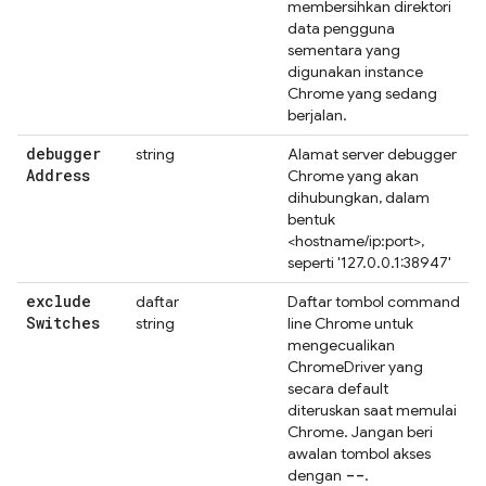
membersihkan direktori
data pengguna
sementara yang
digunakan instance
Chrome yang sedang
berjalan.
debugger
string
Alamat server debugger
Address
Chrome yang akan
dihubungkan, dalam
bentuk
<hostname/ip:port>,
seperti '127.0.0.1:38947'
exclude
daftar
Daftar tombol command
Switches
string
line Chrome untuk
mengecualikan
ChromeDriver yang
secara default
diteruskan saat memulai
Chrome. Jangan beri
awalan tombol akses
--
dengan
.