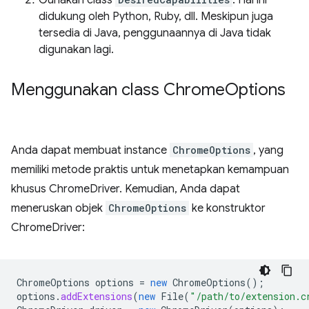
Gunakan class
. Hal ini
didukung oleh Python, Ruby, dll. Meskipun juga
tersedia di Java, penggunaannya di Java tidak
digunakan lagi.
Menggunakan class Chrome
Options
Anda dapat membuat instance
ChromeOptions
, yang
memiliki metode praktis untuk menetapkan kemampuan
khusus ChromeDriver. Kemudian, Anda dapat
meneruskan objek
ChromeOptions
ke konstruktor
ChromeDriver:
ChromeOptions
options
=
new
ChromeOptions
();
options
.
addExtensions
(
new
File
(
"/path/to/extension.c