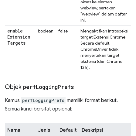
akses ke elemen
webview, sertakan
"webview" dalam daftar
ini.
enable
boolean
false
Mengaktifkan introspeksi
Extension
target Ekstensi Chrome.
Targets
Secara default,
ChromeDriver tidak
menyertakan target
ekstensi (dari Chrome
136).
Objek
perf
Logging
Prefs
Kamus
perfLoggingPrefs
memiliki format berikut.
Semua kunci bersifat opsional:
Nama
Jenis
Default
Deskripsi