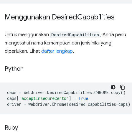
Menggunakan Desired
Capabilities
Untuk menggunakan
DesiredCapabilities
, Anda perlu
mengetahui nama kemampuan dan jenis nilai yang
diperlukan. Lihat
daftar lengkap
.
Python
caps
=
webdriver
.
DesiredCapabilities
.
CHROME
.
copy
()
caps
[
'acceptInsecureCerts'
]
=
True
driver
=
webdriver
.
Chrome
(
desired_capabilities
=
caps
)
Ruby