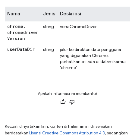
Nama
Jenis
Deskripsi
chrome
.
string
versi ChromeDriver
chromedriver
Version
user
Data
Dir
string
jalur ke direktori data pengguna
yang digunakan Chrome;
perhatikan, ini ada di dalam kamus
'chrome'
Apakah informasi ini membantu?
Kecuali dinyatakan lain, konten di halaman ini dilisensikan
berdasarkan
Lisensi Creative Commons Attribution 4.0
, sedangkan