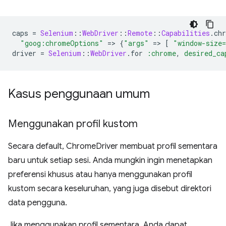
caps
=
Selenium
::
WebDriver
::
Remote
::
Capabilities
.
ch
"goog:chromeOptions"
=
>
{
"args"
=
>
[
"window-size
driver
=
Selenium
::
WebDriver
.
for
:chrome
,
desired_ca
Kasus penggunaan umum
Menggunakan profil kustom
Secara default, ChromeDriver membuat profil sementara
baru untuk setiap sesi. Anda mungkin ingin menetapkan
preferensi khusus atau hanya menggunakan profil
kustom secara keseluruhan, yang juga disebut direktori
data pengguna.
Jika menggunakan profil sementara, Anda dapat