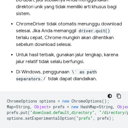
berubah, jadi sebaiknya Anda menggunakan
direktori unik yang tidak memiliki arti khusus bagi
sistem.
ChromeDriver tidak otomatis menunggu download
selesai. Jika Anda memanggil
driver.quit()
terlalu cepat, Chrome mungkin akan dihentikan
sebelum download selesai.
Untuk hasil terbaik, gunakan jalur lengkap, karena
jalur relatif tidak selalu berfungsi.
Di Windows, penggunaan
\` as path
separators.
/` tidak dapat diandalkan.
ChromeOptions
options
=
new
ChromeOptions
();
Map<String
,
Object
>
prefs
=
new
HashMap<String
,
Obje
prefs
.
put
(
"download.default_directory"
,
"/directory/
options
.
setExperimentalOption
(
"prefs"
,
prefs
);