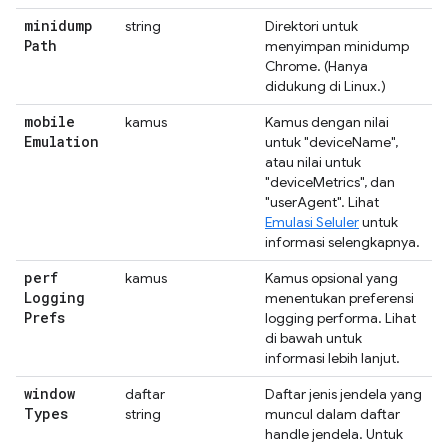
minidump
string
Direktori untuk
Path
menyimpan minidump
Chrome. (Hanya
didukung di Linux.)
mobile
kamus
Kamus dengan nilai
Emulation
untuk "deviceName",
atau nilai untuk
"deviceMetrics", dan
"userAgent". Lihat
Emulasi Seluler
untuk
informasi selengkapnya.
perf
kamus
Kamus opsional yang
Logging
menentukan preferensi
Prefs
logging performa. Lihat
di bawah untuk
informasi lebih lanjut.
window
daftar
Daftar jenis jendela yang
Types
string
muncul dalam daftar
handle jendela. Untuk