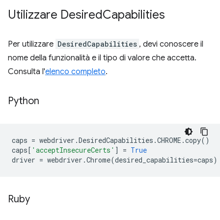
Utilizzare Desired
Capabilities
Per utilizzare
DesiredCapabilities
, devi conoscere il
nome della funzionalità e il tipo di valore che accetta.
Consulta l'
elenco completo
.
Python
caps
=
webdriver
.
DesiredCapabilities
.
CHROME
.
copy
()
caps
[
'acceptInsecureCerts'
]
=
True
driver
=
webdriver
.
Chrome
(
desired_capabilities
=
caps
)
Ruby