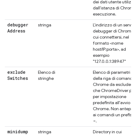
dei dati utente utilizz
dall'istanza di Chrome
esecuzione.
debugger
stringa
L'indirizzo di un server
Address
debugger di Chrome 
cui connettersi, nel
formato <nome
host/IP:porta>, ad
esempio
"127.0.0.1:38947"
exclude
Elenco di
Elenco di parametri
Switches
stringhe
della riga di comando 
Chrome da escludere
che ChromeDriver pas
per impostazione
predefinita all'avvio di
Chrome. Non antepor
ai comandi un prefiss
-
.
minidump
stringa
Directory in cui