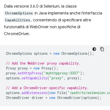
Dalla versione 3.6.0 di Selenium, la classe
ChromeOptions
in Java implementa anche l'interfaccia
Capabilities
, consentendo di specificare altre
funzionalità di WebDriver non specifiche di
ChromeDriver.
ChromeOptions
options
=
new
ChromeOptions
();
// Add the WebDriver proxy capability.
Proxy
proxy
=
new
Proxy
();
proxy
.
setHttpProxy
(
"myhttpproxy:3337"
);
options
.
setCapability
(
"proxy"
,
proxy
);
// Add a ChromeDriver-specific capability.
options
.
addExtensions
(
new
File
(
"/path/to/extension.c
ChromeDriver
driver
=
new
ChromeDriver
(
options
);