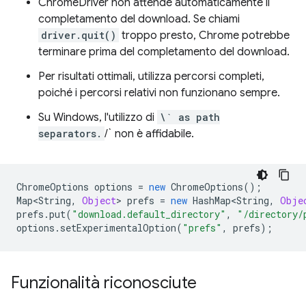
ChromeDriver non attende automaticamente il
completamento del download. Se chiami
driver.quit()
troppo presto, Chrome potrebbe
terminare prima del completamento del download.
Per risultati ottimali, utilizza percorsi completi,
poiché i percorsi relativi non funzionano sempre.
Su Windows, l'utilizzo di
\` as path
separators.
/` non è affidabile.
ChromeOptions
options
=
new
ChromeOptions
();
Map<String
,
Object
>
prefs
=
new
HashMap<String
,
Obje
prefs
.
put
(
"download.default_directory"
,
"/directory/
options
.
setExperimentalOption
(
"prefs"
,
prefs
);
Funzionalità riconosciute