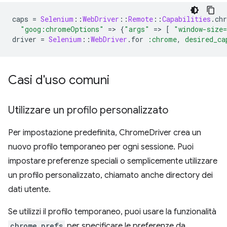
caps
=
Selenium
::
WebDriver
::
Remote
::
Capabilities
.
ch
"goog:chromeOptions"
=
>
{
"args"
=
>
[
"window-size
driver
=
Selenium
::
WebDriver
.
for
:chrome
,
desired_ca
Casi d'uso comuni
Utilizzare un profilo personalizzato
Per impostazione predefinita, ChromeDriver crea un
nuovo profilo temporaneo per ogni sessione. Puoi
impostare preferenze speciali o semplicemente utilizzare
un profilo personalizzato, chiamato anche directory dei
dati utente.
Se utilizzi il profilo temporaneo, puoi usare la funzionalità
chrome.prefs
per specificare le preferenze da