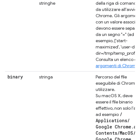
stringhe
della riga di comando
da utilizzare all'avvio d
Chrome. Gli argoment
con un valore associat
devono essere separat
da un segno "=" (ad
esempio, ['start-
maximized', 'user-dat
dir=/tmp/temp_profile'
Consulta un elenco di
argomenti di Chrome
.
binary
stringa
Percorso del file
eseguibile di Chrome 
utilizzare.
Su macOS X, deve
essere il file binario
effettivo, non solo l'ap
/
ad esempio
Applications
/
Google Chrome
.
ap
Contents
/
Mac
OS
/
Google Chrome
.