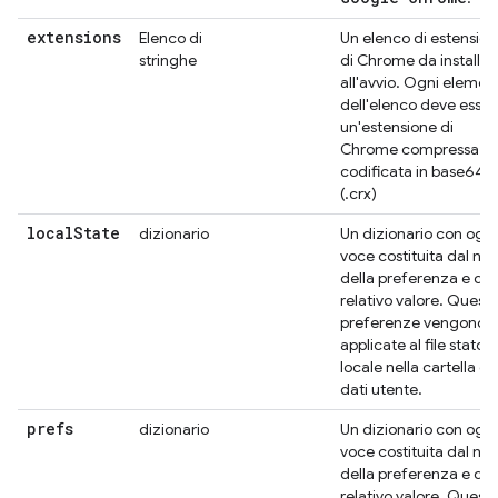
extensions
Elenco di
Un elenco di estension
stringhe
di Chrome da installar
all'avvio. Ogni elemen
dell'elenco deve esser
un'estensione di
Chrome compressa
codificata in base64
(.crx)
local
State
dizionario
Un dizionario con ogni
voce costituita dal n
della preferenza e dal
relativo valore. Quest
preferenze vengono
applicate al file stato
locale nella cartella de
dati utente.
prefs
dizionario
Un dizionario con ogni
voce costituita dal n
della preferenza e dal
relativo valore. Quest