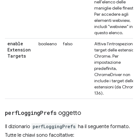
nell'elenco delle
maniglie delle finestre
Per accedere agli
elementi webview,
includi "webview" in
questo elenco.
enable
booleano
falso
Attiva l'introspezione 
Extension
target delle estensioni
Targets
Chrome. Per
impostazione
predefinita,
ChromeDriver non
include i target delle
estensioni (da Chrome
136).
perf
Logging
Prefs
oggetto
Il dizionario
perfLoggingPrefs
ha il seguente formato.
Tutte le chiavi sono facoltative: