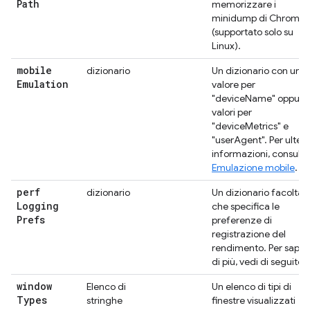
Path
memorizzare i
minidump di Chrome.
(supportato solo su
Linux).
mobile
dizionario
Un dizionario con un
Emulation
valore per
"deviceName" oppure
valori per
"deviceMetrics" e
"userAgent". Per ulteri
informazioni, consulta
Emulazione mobile
.
perf
dizionario
Un dizionario facoltat
Logging
che specifica le
Prefs
preferenze di
registrazione del
rendimento. Per sape
di più, vedi di seguito.
window
Elenco di
Un elenco di tipi di
Types
stringhe
finestre visualizzati