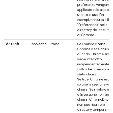
preferenze vengono
applicate solo al profil
utente in uso. Per
esempi, consulta il file
"Preferences" nella
directory dei dati uten
di Chrome.
detach
booleano
falso
Se il valore è false,
Chrome viene chiuso
quando ChromeDrive
viene interrotto,
indipendentemente d
fatto che la sessione s
stata chiusa.
Se true, Chrome esce
solo se la sessione vie
chiusa. Se il valore è t
e la sessione non viene
chiusa, ChromeDriver
non può ripulire la
directory temporanea