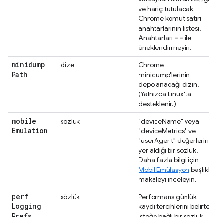
ve hariç tutulacak
Chrome komut satırı
anahtarlarının listesi.
--
Anahtarları
ile
öneklendirmeyin.
minidump
dize
Chrome
Path
minidump'lerinin
depolanacağı dizin.
(Yalnızca Linux'ta
desteklenir.)
mobile
sözlük
"deviceName" veya
Emulation
"deviceMetrics" ve
"userAgent" değerlerinin
yer aldığı bir sözlük.
Daha fazla bilgi için
Mobil Emülasyon
başlıklı
makaleyi inceleyin.
perf
sözlük
Performans günlük
Logging
kaydı tercihlerini belirten
Prefs
isteğe bağlı bir sözlük.