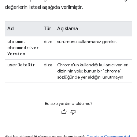
değerlerin listesi aşağıda verilmiştir.
Ad
Tür
Açıklama
chrome
.
dize
sürümünü kullanmanız gerekir.
chromedriver
Version
user
Data
Dir
dize
Chrome'un kullandığı kullanıcı verileri
dizininin yolu; bunun bir "chrome"
sözlüğünde yer aldığını unutmayın
Bu size yardımcı oldu mu?
Aksi belirtilmediği sürece bu sayfanın içeriği
Creative Commons Atıf