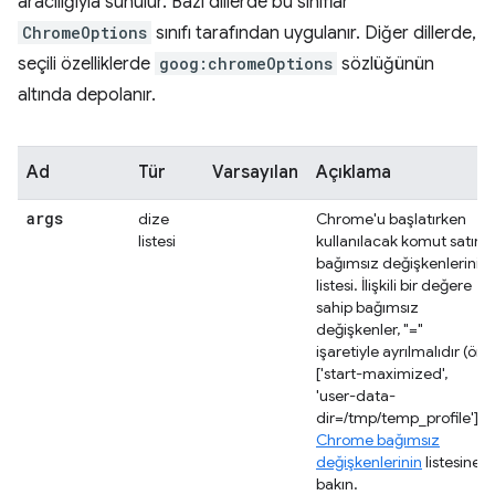
aracılığıyla sunulur. Bazı dillerde bu sınıflar
ChromeOptions
sınıfı tarafından uygulanır. Diğer dillerde,
seçili özelliklerde
goog:chromeOptions
sözlüğünün
altında depolanır.
Ad
Tür
Varsayılan
Açıklama
args
dize
Chrome'u başlatırken
listesi
kullanılacak komut satırı
bağımsız değişkenlerinin
listesi. İlişkili bir değere
sahip bağımsız
değişkenler, "="
işaretiyle ayrılmalıdır (ör.
['start-maximized',
'user-data-
dir=/tmp/temp_profile']).
Chrome bağımsız
değişkenlerinin
listesine
bakın.