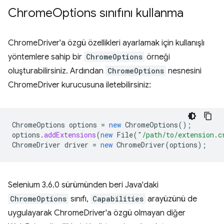
Chrome
Options sınıfını kullanma
ChromeDriver'a özgü özellikleri ayarlamak için kullanışlı
yöntemlere sahip bir
ChromeOptions
örneği
oluşturabilirsiniz. Ardından
ChromeOptions
nesnesini
ChromeDriver kurucusuna iletebilirsiniz:
ChromeOptions
options
=
new
ChromeOptions
();
options
.
addExtensions
(
new
File
(
"/path/to/extension.c
ChromeDriver
driver
=
new
ChromeDriver
(
options
);
Selenium 3.6.0 sürümünden beri Java'daki
ChromeOptions
sınıfı,
Capabilities
arayüzünü de
uygulayarak ChromeDriver'a özgü olmayan diğer