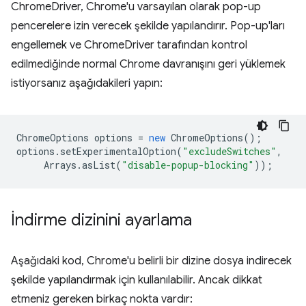
ChromeDriver, Chrome'u varsayılan olarak pop-up
pencerelere izin verecek şekilde yapılandırır. Pop-up'ları
engellemek ve ChromeDriver tarafından kontrol
edilmediğinde normal Chrome davranışını geri yüklemek
istiyorsanız aşağıdakileri yapın:
ChromeOptions
options
=
new
ChromeOptions
();
options
.
setExperimentalOption
(
"excludeSwitches"
,
Arrays
.
asList
(
"disable-popup-blocking"
));
İndirme dizinini ayarlama
Aşağıdaki kod, Chrome'u belirli bir dizine dosya indirecek
şekilde yapılandırmak için kullanılabilir. Ancak dikkat
etmeniz gereken birkaç nokta vardır: