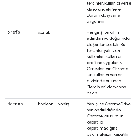
tercihler, kullanıcı verileri
klasöründeki Yerel
Durum dosyasına
uygulanır.
prefs
sözlük
Her girişi tercihin
adından ve değerinden
oluşan bir sözlük. Bu
tercihler yalnızca
kullanılan kullanıcı
profiline uygulanır.
Örnekler için Chrome
'un kullanıcı verileri
dizininde bulunan
"Tercihler" dosyasına
bakın.
detach
boolean
yanlış
Yanlış ise ChromeDriver
sonlandırıldığında
Chrome, oturumun
kapatılıp
kapatılmadığına
bakılmaksızın kapatılır.