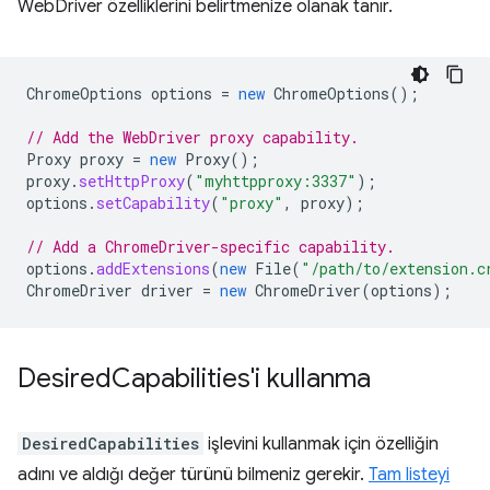
WebDriver özelliklerini belirtmenize olanak tanır.
ChromeOptions
options
=
new
ChromeOptions
();
// Add the WebDriver proxy capability.
Proxy
proxy
=
new
Proxy
();
proxy
.
setHttpProxy
(
"myhttpproxy:3337"
);
options
.
setCapability
(
"proxy"
,
proxy
);
// Add a ChromeDriver-specific capability.
options
.
addExtensions
(
new
File
(
"/path/to/extension.c
ChromeDriver
driver
=
new
ChromeDriver
(
options
);
Desired
Capabilities'i kullanma
DesiredCapabilities
işlevini kullanmak için özelliğin
adını ve aldığı değer türünü bilmeniz gerekir.
Tam listeyi