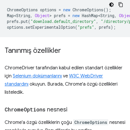
ChromeOptions
options
=
new
ChromeOptions
();
Map<String
,
Object
>
prefs
=
new
HashMap<String
,
Obje
prefs
.
put
(
"download.default_directory"
,
"/directory/
options
.
setExperimentalOption
(
"prefs"
,
prefs
);
Tanınmış özellikler
ChromeDriver tarafından kabul edilen standart özellikler
için
Selenium dokümanlarını
ve
W3C WebDriver
standardını
okuyun. Burada, Chrome'a özgü özellikleri
listeledik.
Chrome
Options
nesnesi
Chrome'a özgü özelliklerin çoğu
ChromeOptions
nesnesi