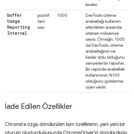
bırakır.
buffer
pozitif
1000
DevTools izleme
Usage
tam
arabelleği kullanım
Reporting
sayı
etkinlikleri arasında
Interval
istenen milisaniye
sayısı. Örneğin, 1000
ise DevTools, izleme
arabelleğinin ne
kadar dolu olduğunu
saniyede bir raporlar.
Bir raporda arabellek
kullanımının %100
olduğunu gösterirse
uyarı verilir.
İade Edilen Özellikler
Chrome'a özgü döndürülen tüm özelliklerin, yani yeni bir
oturum oluşturduğunuzda ChromeDriver'ın döndürdüğü