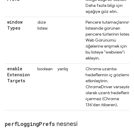
Daha fazla bilgi için
aşağıya göz atın.
window
dize
Pencere tutamaçlarının
Types
listesi
listesinde görünen
pencere türlerinin listesi.
Web Görünümü
öğelerine erişmek için
bu listeye "webview"i
ekleyin.
enable
boolean
yanlış
Chrome uzantısı
Extension
hedeflerinin iç gözlemini
Targets
etkinleştirin.
ChromeDriver varsayılan
olarak uzantı hedeflerini
içermez (Chrome
136'dan itibaren).
perf
Logging
Prefs
nesnesi