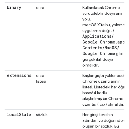
binary
dize
Kullanılacak Chrome
yürütülebilir dosyasının
yolu.
macOS X'te bu, yalnızca
/
uygulama değil,
Applications
/
Google Chrome
.
app
/
Contents
/
Mac
OS
/
Google Chrome
gibi
gerçek ikili dosya
olmalıdır.
extensions
dize
Başlangıçta yüklenecek
listesi
Chrome uzantılarının
listesi. Listedeki her öğe,
base64 kodlu
sıkıştırılmış bir Chrome
uzantısı (.crx) olmalıdır.
local
State
sözlük
Her girişi tercihin
adından ve değerinden
oluşan bir sözlük. Bu