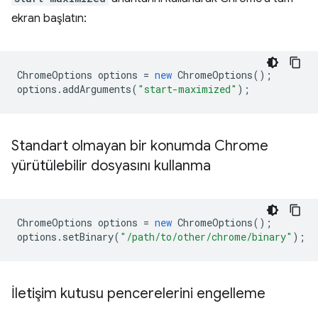
ekran başlatın:
ChromeOptions
options
=
new
ChromeOptions
();
options
.
addArguments
(
"start-maximized"
);
Standart olmayan bir konumda Chrome
yürütülebilir dosyasını kullanma
ChromeOptions
options
=
new
ChromeOptions
();
options
.
setBinary
(
"/path/to/other/chrome/binary"
);
İletişim kutusu pencerelerini engelleme