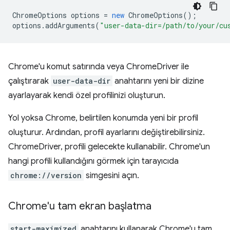
ChromeOptions
options
=
new
ChromeOptions
();
options
.
addArguments
(
"user-data-dir=/path/to/your/cu
Chrome'u komut satırında veya ChromeDriver ile
çalıştırarak
user-data-dir
anahtarını yeni bir dizine
ayarlayarak kendi özel profilinizi oluşturun.
Yol yoksa Chrome, belirtilen konumda yeni bir profil
oluşturur. Ardından, profil ayarlarını değiştirebilirsiniz.
ChromeDriver, profili gelecekte kullanabilir. Chrome'un
hangi profili kullandığını görmek için tarayıcıda
chrome://version
simgesini açın.
Chrome'u tam ekran başlatma
start-maximized
anahtarını kullanarak Chrome'u tam