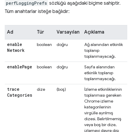
perfLoggingPrefs
sözlüğü aşağıdaki biçime sahiptir.
Tüm anahtarlar isteğe bağlıdır:
Ad
Tür
Varsayılan
Açıklama
enable
boolean
doğru
Ağ alanından etkinlik
Network
toplanıp
toplanmayacağı.
enable
Page
boolean
doğru
Sayfa alanından
etkinlik toplanıp
toplanmayacağı.
trace
dize
(boş)
İzleme etkinliklerinin
Categories
toplanması gereken
Chrome izleme
kategorilerinin
virgülle ayrılmış
dizesi. Belirtilmemiş
veya boş bir dize,
izlemeyi devre dışı