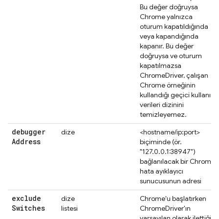
Bu değer doğruysa
Chrome yalnızca
oturum kapatıldığında
veya kapandığında
kapanır. Bu değer
doğruysa ve oturum
kapatılmazsa
ChromeDriver, çalışan
Chrome örneğinin
kullandığı geçici kullanıcı
verileri dizinini
temizleyemez.
debugger
dize
<hostname/ip:port>
Address
biçiminde (ör.
"127.0.0.1:38947")
bağlanılacak bir Chrome
hata ayıklayıcı
sunucusunun adresi
exclude
dize
Chrome'u başlatırken
Switches
listesi
ChromeDriver'ın
varsayılan olarak ilettiği