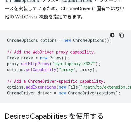
ChromeOptions
クラスも
Capabilities
インターフェ
ースを実装しているため、ChromeDriver に固有ではない
他の WebDriver 機能を指定できます。
ChromeOptions
options
=
new
ChromeOptions
();
// Add the WebDriver proxy capability.
Proxy
proxy
=
new
Proxy
();
proxy
.
setHttpProxy
(
"myhttpproxy:3337"
);
options
.
setCapability
(
"proxy"
,
proxy
);
// Add a ChromeDriver-specific capability.
options
.
addExtensions
(
new
File
(
"/path/to/extension.c
ChromeDriver
driver
=
new
ChromeDriver
(
options
);
Desired
Capabilities を使用する