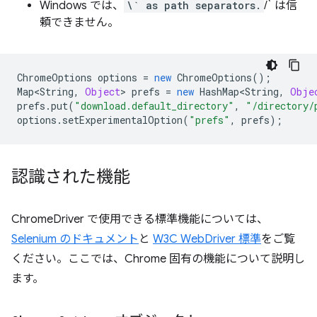
Windows では、
\` as path separators.
/` は信
頼できません。
ChromeOptions
options
=
new
ChromeOptions
();
Map<String
,
Object
>
prefs
=
new
HashMap<String
,
Obje
prefs
.
put
(
"download.default_directory"
,
"/directory/
options
.
setExperimentalOption
(
"prefs"
,
prefs
);
認識された機能
ChromeDriver で使用できる標準機能については、
Selenium のドキュメント
と
W3C WebDriver 標準
をご覧
ください。ここでは、Chrome 固有の機能について説明し
ます。