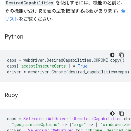
DesiredCapabilities
を使用するには、機能の名前と、
その機能が受け取る値の型を把握する必要があります。
全
リスト
をご覧ください。
Python
caps
=
webdriver
.
DesiredCapabilities
.
CHROME
.
copy
()
caps
[
'acceptInsecureCerts'
]
=
True
driver
=
webdriver
.
Chrome
(
desired_capabilities
=
caps
)
Ruby
caps
=
Selenium
::
WebDriver
::
Remote
::
Capabilities
.
ch
"goog:chromeOptions"
=
>
{
"args"
=
>
[
"window-size
driver
=
Selenium
::
WebDriver
.
for
:chrome
,
desired_ca