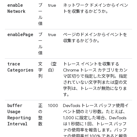
enable
ブ
true
ネットワーク ドメインからイベン
Network
ー
トを収集するかどうか。
ル
値
enable
Page
ブ
true
ページのドメインからイベントを
ー
収集するかどうか。
ル
値
trace
文
（空
トレース イベントを収集する
Categories
字
白）
Chrome トレース カテゴリをカン
列
マ区切りで指定した文字列。指定
されていない文字列または空の文
字列は、トレースが無効になりま
す。
buffer
正
1000
DevTools トレース バッファ使用イ
Usage
の
ベント間のミリ秒数。たとえば、
Reporting
整
1,000 に設定した場合、DevTools
Interval
数
は 1 秒間に 1 回、トレース バッフ
ァの使用率を報告します。バッフ
ァの使用率が 100% であると報告