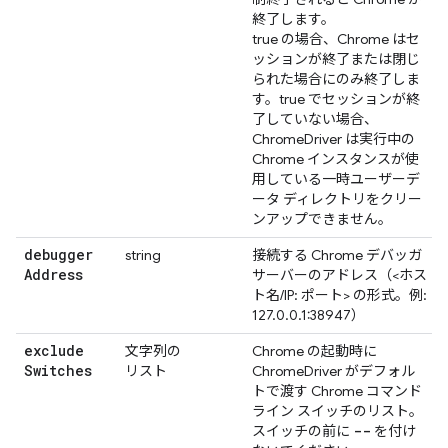
終了します。
true の場合、Chrome はセ
ッションが終了または閉じ
られた場合にのみ終了しま
す。true でセッションが終
了していない場合、
ChromeDriver は実行中の
Chrome インスタンスが使
用している一時ユーザーデ
ータ ディレクトリをクリー
ンアップできません。
debugger
string
接続する Chrome デバッガ
Address
サーバーのアドレス（<ホス
ト名/IP: ポート> の形式。例:
127.0.0.1:38947）
exclude
文字列の
Chrome の起動時に
Switches
リスト
ChromeDriver がデフォル
トで渡す Chrome コマンド
ライン スイッチのリスト。
--
スイッチの前に
を付け