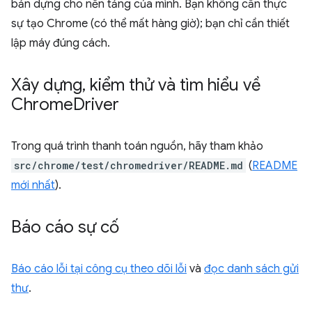
bản dựng cho nền tảng của mình. Bạn không cần thực
sự tạo Chrome (có thể mất hàng giờ); bạn chỉ cần thiết
lập máy đúng cách.
Xây dựng
,
kiểm thử và tìm hiểu về
Chrome
Driver
Trong quá trình thanh toán nguồn, hãy tham khảo
src/chrome/test/chromedriver/README.md
(
README
mới nhất
).
Báo cáo sự cố
Báo cáo lỗi tại công cụ theo dõi lỗi
và
đọc danh sách gửi
thư
.