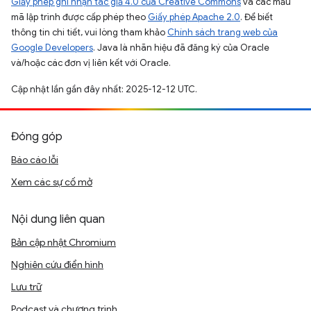
Giấy phép ghi nhận tác giả 4.0 của Creative Commons
và các mẫu
mã lập trình được cấp phép theo
Giấy phép Apache 2.0
. Để biết
thông tin chi tiết, vui lòng tham khảo
Chính sách trang web của
Google Developers
. Java là nhãn hiệu đã đăng ký của Oracle
và/hoặc các đơn vị liên kết với Oracle.
Cập nhật lần gần đây nhất: 2025-12-12 UTC.
Đóng góp
Báo cáo lỗi
Xem các sự cố mở
Nội dung liên quan
Bản cập nhật Chromium
Nghiên cứu điển hình
Lưu trữ
Podcast và chương trình