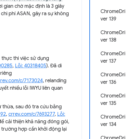
i gian chờ mặc định là 3 giây
ChromeDri
 chi phí ASAN, gây ra sự không
ver 139
ChromeDri
ver 138
ChromeDri
, thực thi việc sử dụng
ver 137
00285
,
Lỗi: 40318405
). Đã di
 riêng
ChromeDri
rrev.com/c/7173024
, relanding
ver 136
quyết nhiều lỗi IWYU liên quan
ChromeDri
ver 135
 thừa, sau đó tra cứu bằng
392
,
crrev.com/c/7693277
,
Lỗi:
ChromeDri
ể cải thiện khả năng đóng gói,
ver 134
trường hợp cần khởi động lại
ChromeDri