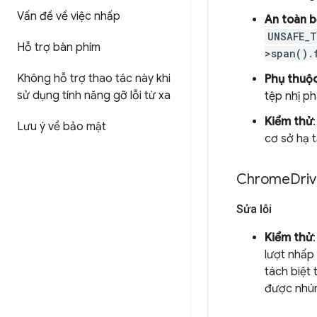
Vấn đề về việc nhấp
An toàn 
UNSAFE_
Hỗ trợ bàn phím
>span().
Không hỗ trợ thao tác này khi
Phụ thuộ
sử dụng tính năng gỡ lỗi từ xa
tệp nhị p
Kiểm thử
Lưu ý về bảo mật
cơ sở hạ 
Chrome
Driv
Sửa lỗi
Kiểm thử
lượt nhấp
tách biệt
được nhúng