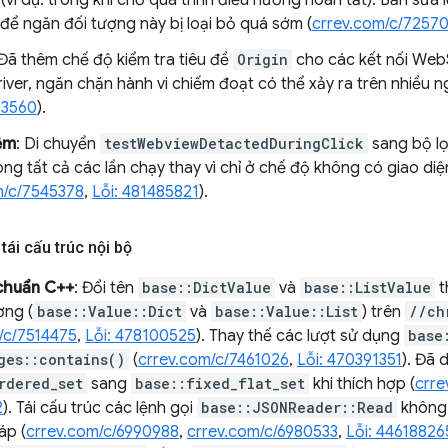
(ví dụ: trong khi chờ quá trình điều hướng hoàn tất). Bản sửa 
để ngăn đối tượng này bị loại bỏ quá sớm (
crrev.com/c/7257
 Đã thêm chế độ kiểm tra tiêu đề
Origin
cho các kết nối We
ver, ngăn chặn hành vi chiếm đoạt có thể xảy ra trên nhiều n
83560
).
ệm
: Di chuyển
testWebviewDetactedDuringClick
sang bộ lọ
ong tất cả các lần chạy thay vì chỉ ở chế độ không có giao di
m/c/7545378
,
Lỗi: 481485821
).
tái cấu trúc nội bộ
chuẩn C++
: Đổi tên
base::DictValue
và
base::ListValue
t
ơng (
base::Value::Dict
và
base::Value::List
) trên
//ch
/c/7514475
,
Lỗi: 478100525
). Thay thế các lượt sử dụng
base
ges::contains()
(
crrev.com/c/7461026
,
Lỗi: 470391351
). Đã 
rdered_set
sang
base::fixed_flat_set
khi thích hợp (
crre
2
). Tái cấu trúc các lệnh gọi
base::JSONReader::Read
không 
áp (
crrev.com/c/6990988
,
crrev.com/c/6980533
,
Lỗi: 44618826