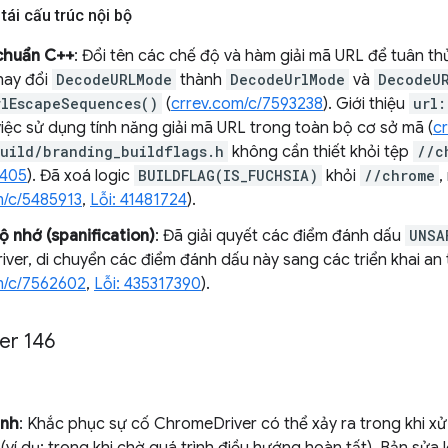
tái cấu trúc nội bộ
chuẩn C++
: Đổi tên các chế độ và hàm giải mã URL để tuân t
hay đổi
DecodeURLMode
thành
DecodeUrlMode
và
DecodeU
rlEscapeSequences()
(
crrev.com/c/7593238
). Giới thiệu
url:
việc sử dụng tính năng giải mã URL trong toàn bộ cơ sở mã (
c
uild/branding_buildflags.h
không cần thiết khỏi tệp
//c
8405
). Đã xoá logic
BUILDFLAG(IS_FUCHSIA)
khỏi
//chrome
,
m/c/5485913
,
Lỗi: 41481724
).
ộ nhớ (spanification)
: Đã giải quyết các điểm đánh dấu
UNSA
ver, di chuyển các điểm đánh dấu này sang các triển khai an
m/c/7562602
,
Lỗi: 435317390
).
er 146
ịnh
: Khắc phục sự cố ChromeDriver có thể xảy ra trong khi xử