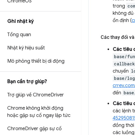
Chrome
OS
trong
co
không đủ 
ổn định (
c
Ghi nhật ký
Tổng quan
Các thay đổi và 
Nhật ký hiệu suất
Các tiêu 
base/fun
Mô phỏng thiết bị di động
callback
chuyển
l
base/log
Bạn cần trợ giúp?
crrev.com
đến
base
Trợ giúp về Chrome
Driver
Các tiêu 
Chrome không khởi động
các lệnh t
hoặc gặp sự cố ngay lập tức
45295081
đồng thời
Chrome
Driver gặp sự cố
các luồng 