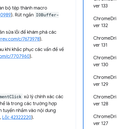
ver 133
àn bộ tệp thành macro
40989
). Rút ngắn
IOBuffer-
ChromeDri
ver 132
ản sửa lỗi để khám phá các
ChromeDri
rrev.com/c/7673978
).
ver 131
u khi khắc phục các vấn đề về
com/c/7707960
).
ChromeDri
ver 130
ChromeDri
ver 129
mentClick
xử lý chính xác các
ChromeDri
thể là trong các trường hợp
ver 128
nh tuyến nhầm vào nội dung
ChromeDri
,
Lỗi: 42322220
).
ver 127