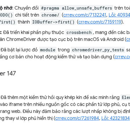
bộ nhớ
: Chuyển đổi
#pragma allow_unsafe_buffers
trên to
TODO()
chi tiết trên
chrome/
(
crrev.com/c/7132241
,
Lỗi: 4093
first()
thành
IOBuffer->first()
(
crrev.com/c/7159119
).
c
: Đã triển khai phần phụ thuộc
crossbench
, mang đến các b
hân ChromeDriver được tạo cục bộ trên macOS và Android (
c
: Đã bật lại lược đồ
module
trong
chromedriver_py_tests
sa
tầng cơ bản cho hoạt động kiểm thử và tạo bản dựng (
crrev.
er 147
: Đã thêm một kiểm thử hồi quy khép kín để xác minh rằng
Ele
 vào iframe trên nhiều nguồn gốc có các phần tử lớp phủ, cụ 
 trang web. Điều này đảm bảo rằng các lượt nhấp không bị đị
 thay vì lớp phủ hiển thị (
crrev.com/c/7261984
,
Lỗi: 42321834