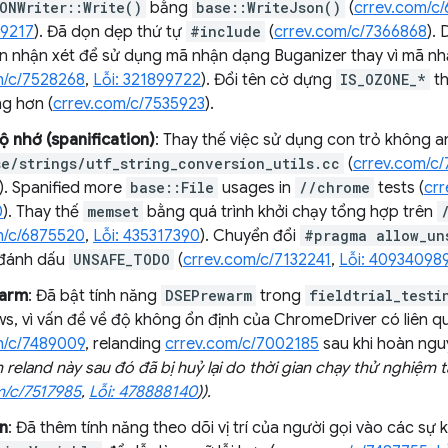
ONWriter::Write()
bằng
base::WriteJson()
(
crrev.com/c/
29217
). Đã dọn dẹp thứ tự
#include
(
crrev.com/c/7366868
).
n nhận xét để sử dụng mã nhận dạng Buganizer thay vì mã n
m/c/7528268
,
Lỗi: 321899722
). Đổi tên cờ dựng
IS_OZONE_*
t
ng hơn (
crrev.com/c/7535923
).
ộ nhớ (spanification)
: Thay thế việc sử dụng con trỏ không 
se/strings/utf_string_conversion_utils.cc
(
crrev.com/c
). Spanified more
base::File
usages in
//chrome
tests (
cr
0
). Thay thế
memset
bằng quá trình khởi chạy tổng hợp trên
m/c/6875520
,
Lỗi: 435317390
). Chuyển đổi
#pragma allow_un
 đánh dấu
UNSAFE_TODO
(
crrev.com/c/7132241
,
Lỗi: 40934098
warm
: Đã bật tính năng
DSEPrewarm
trong
fieldtrial_testi
s, vì vấn đề về độ không ổn định của ChromeDriver có liên q
m/c/7489009
, relanding
crrev.com/c/7002185
sau khi hoàn ng
n reland này sau đó đã bị huỷ lại do thời gian chạy thử nghiệm
m/c/7517985
,
Lỗi: 478888140
)).
n
: Đã thêm tính năng theo dõi vị trí của người gọi vào các sự 