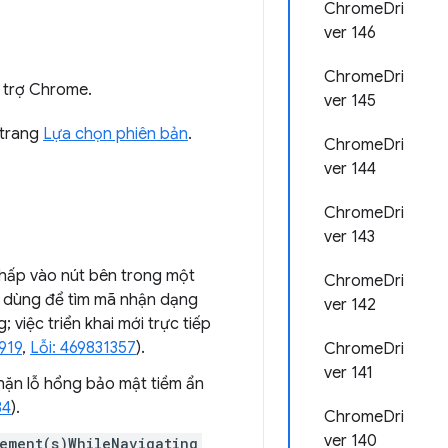
ChromeDri
ver 146
ChromeDri
 trợ Chrome.
ver 145
 trang
Lựa chọn phiên bản
.
ChromeDri
ver 144
ChromeDri
ver 143
nhấp vào nút bên trong một
ChromeDri
c dùng để tìm mã nhận dạng
ver 142
iệc triển khai mới trực tiếp
919
,
Lỗi: 469831357
).
ChromeDri
ver 141
hặn lỗ hổng bảo mật tiềm ẩn
34
).
ChromeDri
ver 140
lement(s)WhileNavigating