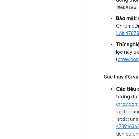
đồng thời 
WebView
Bảo mật
:
ChromeDri
Lỗi: 4787
Thử nghi
lọc này tr
(
crrev.co
Các thay đổi và 
Các tiêu 
tương đư
crrev.com
std::ran
std::uno
47391636
tích cú ph