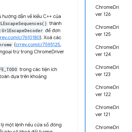
ChromeDri
ver 126
hủ hướng dẫn về kiểu C++ của
RLEscapeSequences()
thành
ChromeDri
:UrlEscapeDecoder
để đơn
ver 125
rrev.com/c/7610180
). Xoá các
hrome
(
crrev.com/c/7595125
,
ChromeDri
 ngoại trừ trong ChromeDriver
ver 124
ChromeDri
FE_TODO
trong các tiện ích
ver 123
 toàn dựa trên khoảng
ChromeDri
ver 122
ChromeDri
ver 121
 lý một lệnh nếu cửa sổ đóng
ChromeDri