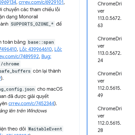
6969134
,
crrev.com/c/6929101
,
ChromeDri
 Di chuyển các tham chiếu lỗi
ver
hận dạng Monorail
113.0.5672.
hành
SUPPORTS_OZONE_*
để
63
ChromeDri
an toàn bằng
base::span
ver
/7496410
,
Lỗi: 439964610
,
Lỗi:
113.0.5672.
rev.com/c/7489592
,
Bug:
24
//chrome
safe_buffers
còn lại thành
ChromeDri
9
).
ver
112.0.5615.
ng_config.json
cho macOS
49
uan đã được giải quyết
uyên
crrev.com/c/7452344
).
ChromeDri
 tăng lên trên Windows
ver
112.0.5615.
kiện theo dõi
WaitableEvent
28