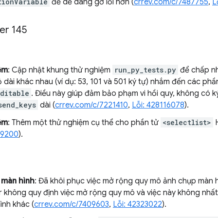
tionVariable
để dễ dàng gỡ lỗi hơn (
crrev.com/c/7487755
,
L
er 145
ệm
: Cập nhật khung thử nghiệm
run_py_tests.py
để chấp nh
 dài khác nhau (ví dụ: 53, 101 và 501 ký tự) nhắm đến các phầ
ditable
. Điều này giúp đảm bảo phạm vi hồi quy, không có ký
send_keys
dài (
crrev.com/c/7221410
,
Lỗi: 428116078
).
ệm
: Thêm một thử nghiệm cụ thể cho phần tử
<selectlist>
H
89200
).
 màn hình
: Đã khôi phục việc mở rộng quy mô ảnh chụp màn h
 không quy định việc mở rộng quy mô và việc này không nhấ
ình khác (
crrev.com/c/7409603
,
Lỗi: 42323022
).