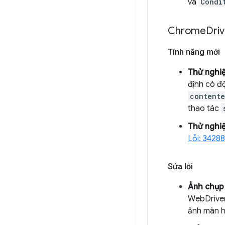
và
Condi
Chrome
Driv
Tính năng mới
Thử nghi
định có độ
contente
thao tác
Thử nghi
Lỗi: 3428
Sửa lỗi
Ảnh chụp
WebDriver
ảnh màn h