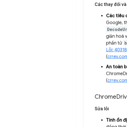
Các thay đổi và 
Các tiêu 
Google, t
DecodeU
giản hoá 
phần tử
b
Lỗi: 4031
(
crrev.co
An toàn b
ChromeDri
(
crrev.co
Chrome
Driv
Sửa lỗi
Tính ổn đ