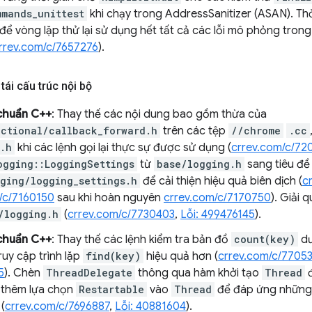
mmands_unittest
khi chạy trong AddressSanitizer (ASAN). Thờ
để vòng lặp thử lại sử dụng hết tất cả các lỗi mô phỏng trong
rrev.com/c/7657276
).
tái cấu trúc nội bộ
chuẩn C++
: Thay thế các nội dung bao gồm thừa của
ctional/callback_forward.h
trên các tệp
//chrome
.cc
.h
khi các lệnh gọi lại thực sự được sử dụng (
crrev.com/c/72
ogging::LoggingSettings
từ
base/logging.h
sang tiêu đề
ging/logging_settings.h
để cải thiện hiệu quả biên dịch (
c
/c/7160150
sau khi hoàn nguyên
crrev.com/c/7170750
). Giải 
/logging.h
(
crrev.com/c/7730403
,
Lỗi: 499476145
).
chuẩn C++
: Thay thế các lệnh kiểm tra bản đồ
count(key)
dư
ruy cập trình lặp
find(key)
hiệu quả hơn (
crrev.com/c/7705
5
). Chèn
ThreadDelegate
thông qua hàm khởi tạo
Thread
đ
 thêm lựa chọn
Restartable
vào
Thread
để đáp ứng những 
(
crrev.com/c/7696887
,
Lỗi: 40881604
).