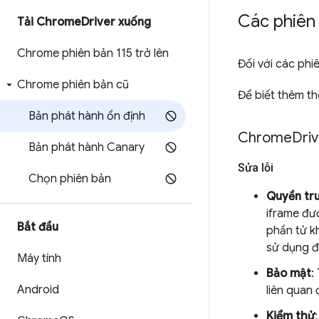
Các phiên
Tải Chrome
Driver xuống
Chrome phiên bản 115 trở lên
Đối với các ph
Chrome phiên bản cũ
Để biết thêm t
Bản phát hành ổn định
Chrome
Driv
Bản phát hành Canary
Sửa lỗi
Chọn phiên bản
Quyền tr
iframe đư
Bắt đầu
phần tử k
sử dụng 
Máy tính
Bảo mật
:
Android
liên quan đ
Kiểm thử