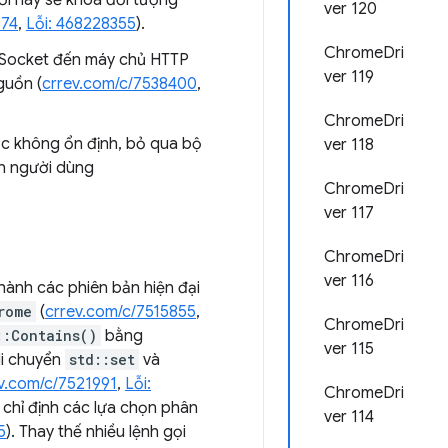
lỗi này sẽ khoá đối tượng
ver 120
074
,
Lỗi: 468228355
).
ChromeDri
bSocket đến máy chủ HTTP
ver 119
guồn (
crrev.com/c/7538400
,
ChromeDri
c không ổn định, bỏ qua bộ
ver 118
ện người dùng
ChromeDri
ver 117
ChromeDri
ver 116
hành các phiên bản hiện đại
rome
(
crrev.com/c/7515855
,
ChromeDri
::Contains()
bằng
ver 115
di chuyển
std::set
và
v.com/c/7521991
,
Lỗi:
ChromeDri
chỉ định các lựa chọn phân
ver 114
5
). Thay thế nhiều lệnh gọi