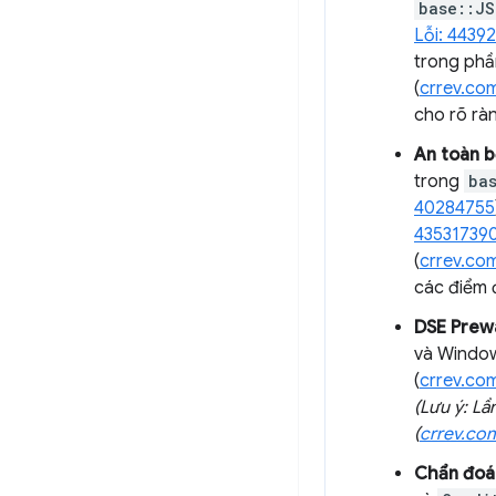
base::JS
Lỗi: 4439
trong phầ
(
crrev.co
cho rõ rà
An toàn b
trong
ba
40284755
43531739
(
crrev.co
các điểm
DSE Pre
và Window
(
crrev.co
(Lưu ý: Lầ
(
crrev.co
Chẩn đoá