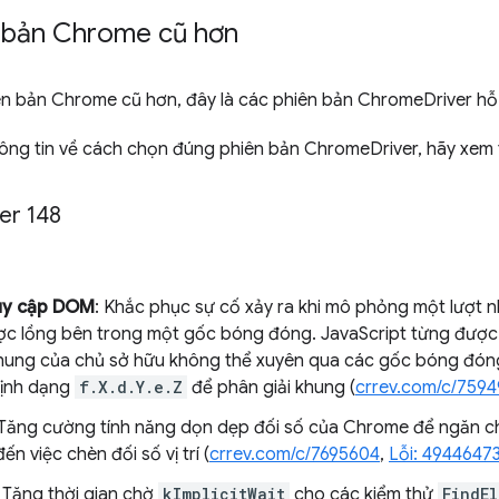
 bản Chrome cũ hơn
iên bản Chrome cũ hơn, đây là các phiên bản ChromeDriver hỗ
hông tin về cách chọn đúng phiên bản ChromeDriver, hãy xem
er 148
uy cập DOM
: Khắc phục sự cố xảy ra khi mô phỏng một lượt 
ợc lồng bên trong một gốc bóng đóng. JavaScript từng đượ
hung của chủ sở hữu không thể xuyên qua các gốc bóng đóng; v
định dạng
f.X.d.Y.e.Z
để phân giải khung (
crrev.com/c/7594
 Tăng cường tính năng dọn dẹp đối số của Chrome để ngăn c
ến việc chèn đối số vị trí (
crrev.com/c/7695604
,
Lỗi: 4944647
: Tăng thời gian chờ
kImplicitWait
cho các kiểm thử
FindE