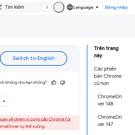
/
Đăng nhập
Trên trang
này
Các phiên
bản Chrome
 ích không cho bạn không?
cũ hơn
ChromeDri
ver 148
ChromeDri
quan về phạm vi cung cấp Chrome for
ver 147
omeDriver cụ thể xuống.