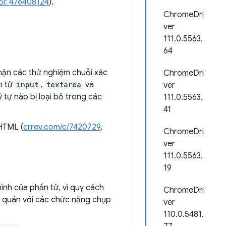
ỗi: 476408124
).
ChromeDri
ver
111.0.5563.
64
ận các thử nghiệm chuỗi xác
ChromeDri
n tử
input
,
textarea
và
ver
 tự nào bị loại bỏ trong các
111.0.5563.
41
TML (
crrev.com/c/7420729
,
ChromeDri
ver
111.0.5563.
19
ình của phần tử, vì quy cách
ChromeDri
t quán với các chức năng chụp
ver
110.0.5481.