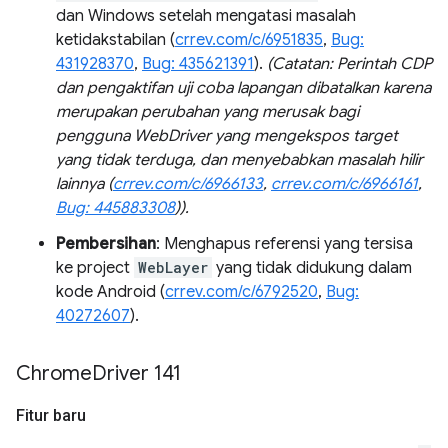
dan Windows setelah mengatasi masalah
ketidakstabilan (
crrev.com/c/6951835
,
Bug:
431928370
,
Bug: 435621391
).
(Catatan: Perintah CDP
dan pengaktifan uji coba lapangan dibatalkan karena
merupakan perubahan yang merusak bagi
pengguna WebDriver yang mengekspos target
yang tidak terduga, dan menyebabkan masalah hilir
lainnya (
crrev.com/c/6966133
,
crrev.com/c/6966161
,
Bug: 445883308
)).
Pembersihan
: Menghapus referensi yang tersisa
ke project
WebLayer
yang tidak didukung dalam
kode Android (
crrev.com/c/6792520
,
Bug:
40272607
).
Chrome
Driver 141
Fitur baru