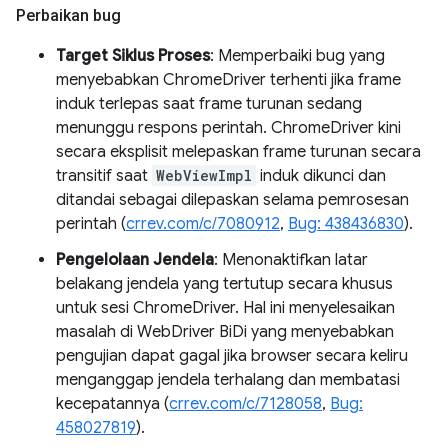
Perbaikan bug
Target Siklus Proses
: Memperbaiki bug yang
menyebabkan ChromeDriver terhenti jika frame
induk terlepas saat frame turunan sedang
menunggu respons perintah. ChromeDriver kini
secara eksplisit melepaskan frame turunan secara
transitif saat
WebViewImpl
induk dikunci dan
ditandai sebagai dilepaskan selama pemrosesan
perintah (
crrev.com/c/7080912
,
Bug: 438436830
).
Pengelolaan Jendela
: Menonaktifkan latar
belakang jendela yang tertutup secara khusus
untuk sesi ChromeDriver. Hal ini menyelesaikan
masalah di WebDriver BiDi yang menyebabkan
pengujian dapat gagal jika browser secara keliru
menganggap jendela terhalang dan membatasi
kecepatannya (
crrev.com/c/7128058
,
Bug:
458027819
).