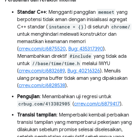
Standar C++
: Mengganti panggilan
memset
yang
berpotensi tidak aman dengan inisialisasi agregat
C++ standar (
instance = {}
) di seluruh
chrome/
untuk menghindari melewati konstruktor dan
memastikan keamanan memori
(
crrev.com/c/6875520
,
Bug: 435317390
).
Menambahkan direktif
#include
yang tidak ada
untuk
//base/time/time.h
melalui IWYU
(
crrev.com/c/6832689
,
Bug: 40216326
). Menulis
ulang pragma buffer tidak aman yang dipaksakan
(
crrev.com/c/6828538
).
Pengujian
: Menambahkan uji regresi untuk
crbug.com/413382905
(
crrev.com/c/6879417
).
Transisi tampilan
: Memperbaiki kembali perbaikan
transisi tampilan yang memperbarui pekerjaan yang
dilakukan sebelum promise selesai diselesaikan,