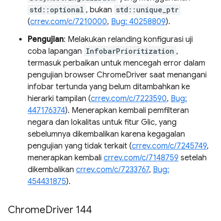
std::optional
, bukan
std::unique_ptr
(
crrev.com/c/7210000
,
Bug: 40258809
).
Pengujian
: Melakukan relanding konfigurasi uji
coba lapangan
InfobarPrioritization
,
termasuk perbaikan untuk mencegah error dalam
pengujian browser ChromeDriver saat menangani
infobar tertunda yang belum ditambahkan ke
hierarki tampilan (
crrev.com/c/7223590
,
Bug:
447176374
). Menerapkan kembali pemfilteran
negara dan lokalitas untuk fitur Glic, yang
sebelumnya dikembalikan karena kegagalan
pengujian yang tidak terkait (
crrev.com/c/7245749
,
menerapkan kembali
crrev.com/c/7148759
setelah
dikembalikan
crrev.com/c/7233767
,
Bug:
454431875
).
Chrome
Driver 144