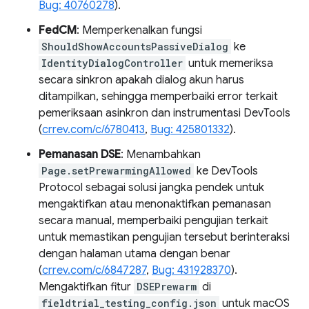
Bug: 40760278
).
FedCM
: Memperkenalkan fungsi
ShouldShowAccountsPassiveDialog
ke
IdentityDialogController
untuk memeriksa
secara sinkron apakah dialog akun harus
ditampilkan, sehingga memperbaiki error terkait
pemeriksaan asinkron dan instrumentasi DevTools
(
crrev.com/c/6780413
,
Bug: 425801332
).
Pemanasan DSE
: Menambahkan
Page.setPrewarmingAllowed
ke DevTools
Protocol sebagai solusi jangka pendek untuk
mengaktifkan atau menonaktifkan pemanasan
secara manual, memperbaiki pengujian terkait
untuk memastikan pengujian tersebut berinteraksi
dengan halaman utama dengan benar
(
crrev.com/c/6847287
,
Bug: 431928370
).
Mengaktifkan fitur
DSEPrewarm
di
fieldtrial_testing_config.json
untuk macOS