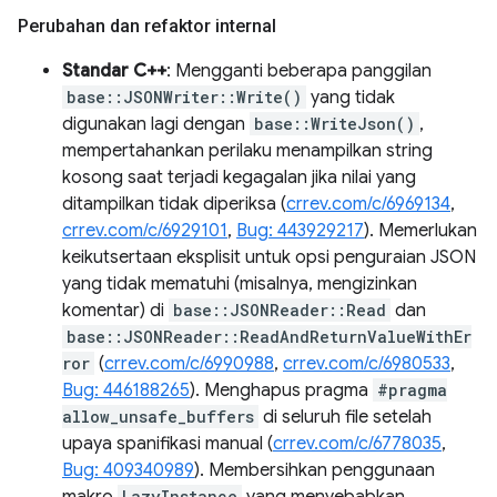
Perubahan dan refaktor internal
Standar C++
: Mengganti beberapa panggilan
base::JSONWriter::Write()
yang tidak
digunakan lagi dengan
base::WriteJson()
,
mempertahankan perilaku menampilkan string
kosong saat terjadi kegagalan jika nilai yang
ditampilkan tidak diperiksa (
crrev.com/c/6969134
,
crrev.com/c/6929101
,
Bug: 443929217
). Memerlukan
keikutsertaan eksplisit untuk opsi penguraian JSON
yang tidak mematuhi (misalnya, mengizinkan
komentar) di
base::JSONReader::Read
dan
base::JSONReader::ReadAndReturnValueWithEr
ror
(
crrev.com/c/6990988
,
crrev.com/c/6980533
,
Bug: 446188265
). Menghapus pragma
#pragma
allow_unsafe_buffers
di seluruh file setelah
upaya spanifikasi manual (
crrev.com/c/6778035
,
Bug: 409340989
). Membersihkan penggunaan
LazyInstance