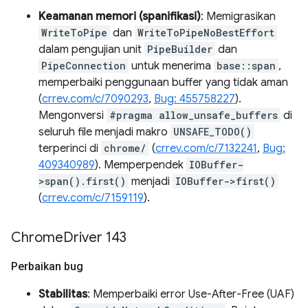
Keamanan memori (spanifikasi)
: Memigrasikan
WriteToPipe
dan
WriteToPipeNoBestEffort
dalam pengujian unit
PipeBuilder
dan
PipeConnection
untuk menerima
base::span
,
memperbaiki penggunaan buffer yang tidak aman
(
crrev.com/c/7090293
,
Bug: 455758227
).
Mengonversi
#pragma allow_unsafe_buffers
di
seluruh file menjadi makro
UNSAFE_TODO()
terperinci di
chrome/
(
crrev.com/c/7132241
,
Bug:
409340989
). Memperpendek
IOBuffer-
>span().first()
menjadi
IOBuffer->first()
(
crrev.com/c/7159119
).
Chrome
Driver 143
Perbaikan bug
Stabilitas
: Memperbaiki error Use-After-Free (UAF)