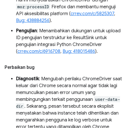
Hal ini menyelaraskan ChromeDriver dengan
moz:processID
Firefox dan membantu menguji
API aksesibilitas platform (
crrev.com/c/5825307
,
Bug: 438884256
).
Pengujian
: Menambahkan dukungan untuk upload
ID pengujian terstruktur ke ResultSink untuk
pengujian integrasi Python ChromeDriver
(
crrev.com/c/6916708
,
Bug: 418015486
).
Perbaikan bug
Diagnostik
: Mengubah perilaku ChromeDriver saat
keluar dari Chrome secara normal agar tidak lagi
memunculkan pesan error umum yang
membingungkan terkait penggunaan
user-data-
dir
. Sekarang, pesan tersebut secara eksplisit
menyatakan bahwa instance telah dihentikan dan
mengarahkan pengguna ke log verbose untuk
error tertentu yang ditampilkan oleh Chrome