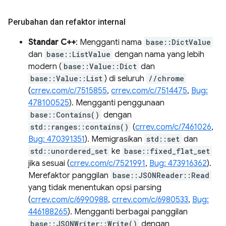
Perubahan dan refaktor internal
Standar C++
: Mengganti nama
base::DictValue
dan
base::ListValue
dengan nama yang lebih
modern (
base::Value::Dict
dan
base::Value::List
) di seluruh
//chrome
(
crrev.com/c/7515855
,
crrev.com/c/7514475
,
Bug:
478100525
). Mengganti penggunaan
base::Contains()
dengan
std::ranges::contains()
(
crrev.com/c/7461026
,
Bug: 470391351
). Memigrasikan
std::set
dan
std::unordered_set
ke
base::fixed_flat_set
jika sesuai (
crrev.com/c/7521991
,
Bug: 473916362
).
Merefaktor panggilan
base::JSONReader::Read
yang tidak menentukan opsi parsing
(
crrev.com/c/6990988
,
crrev.com/c/6980533
,
Bug:
446188265
). Mengganti berbagai panggilan
base::JSONWriter::Write()
dengan