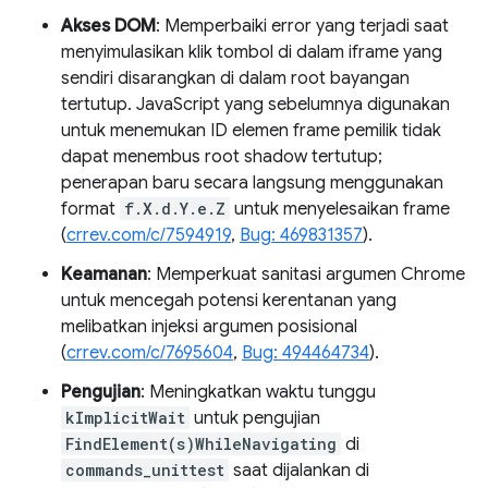
Akses DOM
: Memperbaiki error yang terjadi saat
menyimulasikan klik tombol di dalam iframe yang
sendiri disarangkan di dalam root bayangan
tertutup. JavaScript yang sebelumnya digunakan
untuk menemukan ID elemen frame pemilik tidak
dapat menembus root shadow tertutup;
penerapan baru secara langsung menggunakan
format
f.X.d.Y.e.Z
untuk menyelesaikan frame
(
crrev.com/c/7594919
,
Bug: 469831357
).
Keamanan
: Memperkuat sanitasi argumen Chrome
untuk mencegah potensi kerentanan yang
melibatkan injeksi argumen posisional
(
crrev.com/c/7695604
,
Bug: 494464734
).
Pengujian
: Meningkatkan waktu tunggu
kImplicitWait
untuk pengujian
FindElement(s)WhileNavigating
di
commands_unittest
saat dijalankan di