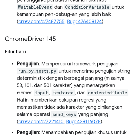
pemanggil ke peristiwa rekaman aktivitas
WaitableEvent
dan
ConditionVariable
untuk
kemampuan pen-debug-an yang lebih baik
(
crrev.com/c/7487755
,
Bug: 476408124
).
Chrome
Driver 145
Fitur baru
Pengujian
: Memperbarui framework pengujian
run_py_tests.py
untuk menerima pengujian string
deterministik dengan berbagai panjang (misalnya,
53, 101, dan 501 karakter) yang menargetkan
elemen
input
,
textarea
, dan
contenteditable
.
Hal ini memberikan cakupan regresi yang
memastikan tidak ada karakter yang dihilangkan
selama operasi
send_keys
yang panjang
(
crrev.com/c/7221410
,
Bug: 428116078
).
Pengujian
: Menambahkan pengujian khusus untuk