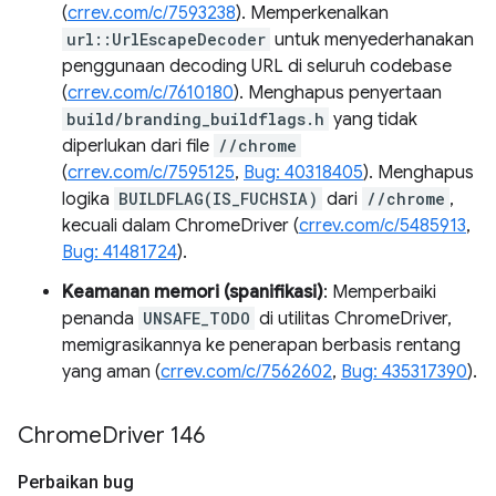
(
crrev.com/c/7593238
). Memperkenalkan
url::UrlEscapeDecoder
untuk menyederhanakan
penggunaan decoding URL di seluruh codebase
(
crrev.com/c/7610180
). Menghapus penyertaan
build/branding_buildflags.h
yang tidak
diperlukan dari file
//chrome
(
crrev.com/c/7595125
,
Bug: 40318405
). Menghapus
logika
BUILDFLAG(IS_FUCHSIA)
dari
//chrome
,
kecuali dalam ChromeDriver (
crrev.com/c/5485913
,
Bug: 41481724
).
Keamanan memori (spanifikasi)
: Memperbaiki
penanda
UNSAFE_TODO
di utilitas ChromeDriver,
memigrasikannya ke penerapan berbasis rentang
yang aman (
crrev.com/c/7562602
,
Bug: 435317390
).
Chrome
Driver 146
Perbaikan bug