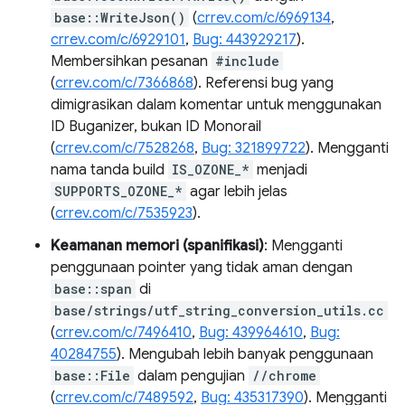
base::WriteJson()
(
crrev.com/c/6969134
,
crrev.com/c/6929101
,
Bug: 443929217
).
Membersihkan pesanan
#include
(
crrev.com/c/7366868
). Referensi bug yang
dimigrasikan dalam komentar untuk menggunakan
ID Buganizer, bukan ID Monorail
(
crrev.com/c/7528268
,
Bug: 321899722
). Mengganti
nama tanda build
IS_OZONE_*
menjadi
SUPPORTS_OZONE_*
agar lebih jelas
(
crrev.com/c/7535923
).
Keamanan memori (spanifikasi)
: Mengganti
penggunaan pointer yang tidak aman dengan
base::span
di
base/strings/utf_string_conversion_utils.cc
(
crrev.com/c/7496410
,
Bug: 439964610
,
Bug:
40284755
). Mengubah lebih banyak penggunaan
base::File
dalam pengujian
//chrome
(
crrev.com/c/7489592
,
Bug: 435317390
). Mengganti