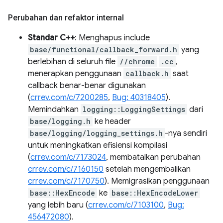
Perubahan dan refaktor internal
Standar C++
: Menghapus include
base/functional/callback_forward.h
yang
berlebihan di seluruh file
//chrome
.cc
,
menerapkan penggunaan
callback.h
saat
callback benar-benar digunakan
(
crrev.com/c/7200285
,
Bug: 40318405
).
Memindahkan
logging::LoggingSettings
dari
base/logging.h
ke header
base/logging/logging_settings.h
-nya sendiri
untuk meningkatkan efisiensi kompilasi
(
crrev.com/c/7173024
, membatalkan perubahan
crrev.com/c/7160150
setelah mengembalikan
crrev.com/c/7170750
). Memigrasikan penggunaan
base::HexEncode
ke
base::HexEncodeLower
yang lebih baru (
crrev.com/c/7103100
,
Bug:
456472080
).