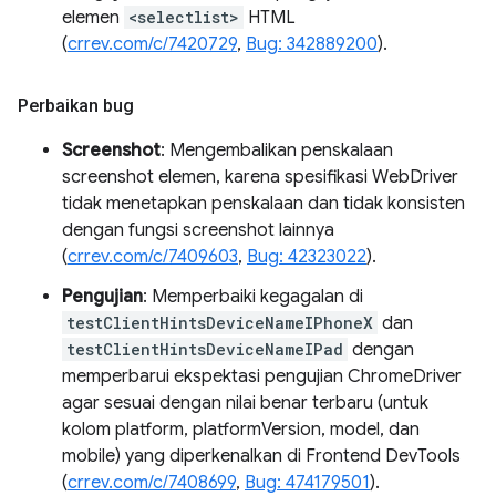
elemen
<selectlist>
HTML
(
crrev.com/c/7420729
,
Bug: 342889200
).
Perbaikan bug
Screenshot
: Mengembalikan penskalaan
screenshot elemen, karena spesifikasi WebDriver
tidak menetapkan penskalaan dan tidak konsisten
dengan fungsi screenshot lainnya
(
crrev.com/c/7409603
,
Bug: 42323022
).
Pengujian
: Memperbaiki kegagalan di
testClientHintsDeviceNameIPhoneX
dan
testClientHintsDeviceNameIPad
dengan
memperbarui ekspektasi pengujian ChromeDriver
agar sesuai dengan nilai benar terbaru (untuk
kolom platform, platformVersion, model, dan
mobile) yang diperkenalkan di Frontend DevTools
(
crrev.com/c/7408699
,
Bug: 474179501
).