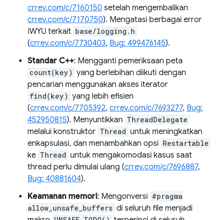
crrev.com/c/7160150
setelah mengembalikan
crrev.com/c/7170750
). Mengatasi berbagai error
IWYU terkait
base/logging.h
(
crrev.com/c/7730403
,
Bug: 499476145
).
Standar C++
: Mengganti pemeriksaan peta
count(key)
yang berlebihan diikuti dengan
pencarian menggunakan akses iterator
find(key)
yang lebih efisien
(
crrev.com/c/7705392
,
crrev.com/c/7693277
,
Bug:
452950815
). Menyuntikkan
ThreadDelegate
melalui konstruktor
Thread
untuk meningkatkan
enkapsulasi, dan menambahkan opsi
Restartable
ke
Thread
untuk mengakomodasi kasus saat
thread perlu dimulai ulang (
crrev.com/c/7696887
,
Bug: 40881604
).
Keamanan memori
: Mengonversi
#pragma
allow_unsafe_buffers
di seluruh file menjadi
UNSAFE_TODO()