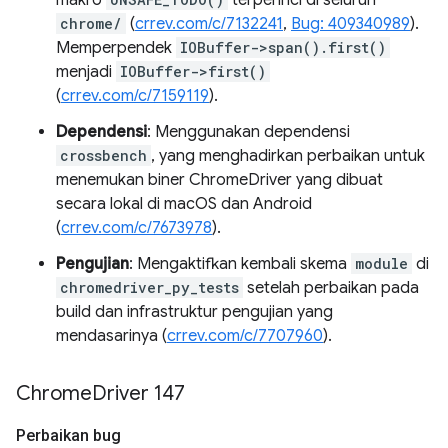
makro
terperinci di seluruh
chrome/
(
crrev.com/c/7132241
,
Bug: 409340989
).
Memperpendek
IOBuffer->span().first()
menjadi
IOBuffer->first()
(
crrev.com/c/7159119
).
Dependensi
: Menggunakan dependensi
crossbench
, yang menghadirkan perbaikan untuk
menemukan biner ChromeDriver yang dibuat
secara lokal di macOS dan Android
(
crrev.com/c/7673978
).
Pengujian
: Mengaktifkan kembali skema
module
di
chromedriver_py_tests
setelah perbaikan pada
build dan infrastruktur pengujian yang
mendasarinya (
crrev.com/c/7707960
).
Chrome
Driver 147
Perbaikan bug