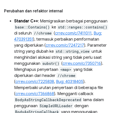
Perubahan dan refaktor internal
Standar C++
: Memigrasikan berbagai penggunaan
base::Contains()
ke
std::ranges::contains()
di seluruh
//chrome
(
crrev.com/c/7411011
,
Bug:
470391351
), termasuk perbaikan pemformatan
yang diperlukan (
crrev.com/c/7247217
). Parameter
string yang diubah ke
std::string_view
untuk
menghindari alokasi string yang tidak perlu saat
menggunakan
substr()
(
crrev.com/c/7350716
).
Menghapus penyertaan
<map>
yang tidak
diperlukan dari header
//chrome
(
crrev.com/c/7225838
,
Bug: 40318405
).
Memperbaiki urutan penyertaan di beberapa file
(
crrev.com/c/7366868
). Mengganti callback
BodyAsStringCallbackDeprecated
lama dalam
penggunaan
SimpleURLLoader
dengan
BodyAsStringCallback
yang menggunakan