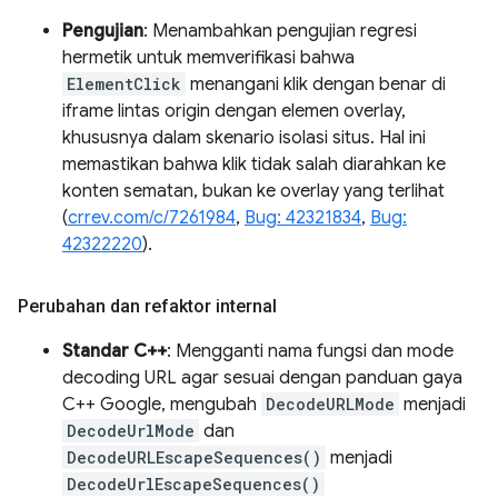
Pengujian
: Menambahkan pengujian regresi
hermetik untuk memverifikasi bahwa
ElementClick
menangani klik dengan benar di
iframe lintas origin dengan elemen overlay,
khususnya dalam skenario isolasi situs. Hal ini
memastikan bahwa klik tidak salah diarahkan ke
konten sematan, bukan ke overlay yang terlihat
(
crrev.com/c/7261984
,
Bug: 42321834
,
Bug:
42322220
).
Perubahan dan refaktor internal
Standar C++
: Mengganti nama fungsi dan mode
decoding URL agar sesuai dengan panduan gaya
C++ Google, mengubah
DecodeURLMode
menjadi
DecodeUrlMode
dan
DecodeURLEscapeSequences()
menjadi
DecodeUrlEscapeSequences()