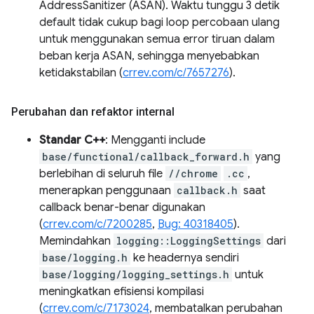
AddressSanitizer (ASAN). Waktu tunggu 3 detik
default tidak cukup bagi loop percobaan ulang
untuk menggunakan semua error tiruan dalam
beban kerja ASAN, sehingga menyebabkan
ketidakstabilan (
crrev.com/c/7657276
).
Perubahan dan refaktor internal
Standar C++
: Mengganti include
base/functional/callback_forward.h
yang
berlebihan di seluruh file
//chrome
.cc
,
menerapkan penggunaan
callback.h
saat
callback benar-benar digunakan
(
crrev.com/c/7200285
,
Bug: 40318405
).
Memindahkan
logging::LoggingSettings
dari
base/logging.h
ke headernya sendiri
base/logging/logging_settings.h
untuk
meningkatkan efisiensi kompilasi
(
crrev.com/c/7173024
, membatalkan perubahan