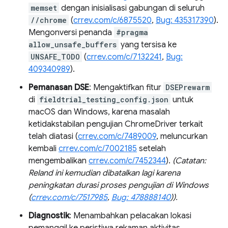
memset
dengan inisialisasi gabungan di seluruh
//chrome
(
crrev.com/c/6875520
,
Bug: 435317390
).
Mengonversi penanda
#pragma
allow_unsafe_buffers
yang tersisa ke
UNSAFE_TODO
(
crrev.com/c/7132241
,
Bug:
409340989
).
Pemanasan DSE
: Mengaktifkan fitur
DSEPrewarm
di
fieldtrial_testing_config.json
untuk
macOS dan Windows, karena masalah
ketidakstabilan pengujian ChromeDriver terkait
telah diatasi (
crrev.com/c/7489009
, meluncurkan
kembali
crrev.com/c/7002185
setelah
mengembalikan
crrev.com/c/7452344
).
(Catatan:
Reland ini kemudian dibatalkan lagi karena
peningkatan durasi proses pengujian di Windows
(
crrev.com/c/7517985
,
Bug: 478888140
)).
Diagnostik
: Menambahkan pelacakan lokasi