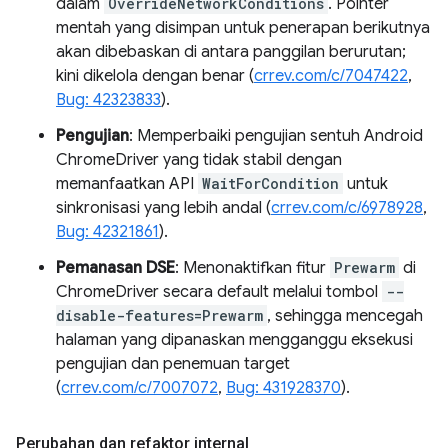
dalam
OverrideNetworkConditions
. Pointer
mentah yang disimpan untuk penerapan berikutnya
akan dibebaskan di antara panggilan berurutan;
kini dikelola dengan benar (
crrev.com/c/7047422
,
Bug: 42323833
).
Pengujian
: Memperbaiki pengujian sentuh Android
ChromeDriver yang tidak stabil dengan
memanfaatkan API
WaitForCondition
untuk
sinkronisasi yang lebih andal (
crrev.com/c/6978928
,
Bug: 42321861
).
Pemanasan DSE
: Menonaktifkan fitur
Prewarm
di
ChromeDriver secara default melalui tombol
--
disable-features=Prewarm
, sehingga mencegah
halaman yang dipanaskan mengganggu eksekusi
pengujian dan penemuan target
(
crrev.com/c/7007072
,
Bug: 431928370
).
Perubahan dan refaktor internal