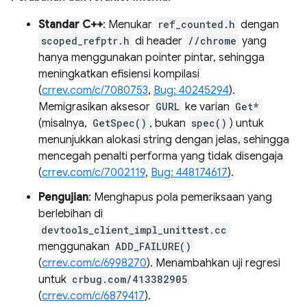
Standar C++
: Menukar
ref_counted.h
dengan
scoped_refptr.h
di header
//chrome
yang
hanya menggunakan pointer pintar, sehingga
meningkatkan efisiensi kompilasi
(
crrev.com/c/7080753
,
Bug: 40245294
).
Memigrasikan aksesor
GURL
ke varian
Get*
(misalnya,
GetSpec()
, bukan
spec()
) untuk
menunjukkan alokasi string dengan jelas, sehingga
mencegah penalti performa yang tidak disengaja
(
crrev.com/c/7002119
,
Bug: 448174617
).
Pengujian
: Menghapus pola pemeriksaan yang
berlebihan di
devtools_client_impl_unittest.cc
menggunakan
ADD_FAILURE()
(
crrev.com/c/6998270
). Menambahkan uji regresi
untuk
crbug.com/413382905
(
crrev.com/c/6879417
).