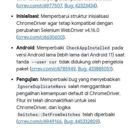
(
crrev.com/c/6977507
,
Bug: 42323434
).
Inisialisasi
: Memperbarui struktur inisialisasi
ChromeDriver agar tetap kompatibel dengan
perubahan Selenium WebDriver v4.16.0
(
crrev.com/c/6630600
).
Android
: Memperbaiki
CheckAppInstalled
pada
versi Android lama (lebih lama dari Android 11) saat
tanda
--user cur
tidak didukung oleh pengelola
paket (
crrev.com/c/6785949
,
Bug: 433885051
).
Pengujian
: Memperbaiki bug yang menyebabkan
IgnoreDuplicateNavs
salah menggantikan
pengalihan kemampuan default di ChromeDriver.
Fitur ini telah dinonaktifkan untuk sesi
ChromeDriver, dan logika
Switches::SetFromSwitches
telah diperbaiki
(
crrev.com/c/6949166
,
Bug: 445332809
).