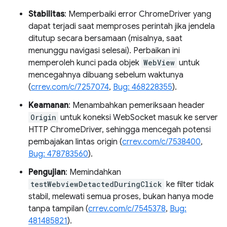
Stabilitas
: Memperbaiki error ChromeDriver yang
dapat terjadi saat memproses perintah jika jendela
ditutup secara bersamaan (misalnya, saat
menunggu navigasi selesai). Perbaikan ini
memperoleh kunci pada objek
WebView
untuk
mencegahnya dibuang sebelum waktunya
(
crrev.com/c/7257074
,
Bug: 468228355
).
Keamanan
: Menambahkan pemeriksaan header
Origin
untuk koneksi WebSocket masuk ke server
HTTP ChromeDriver, sehingga mencegah potensi
pembajakan lintas origin (
crrev.com/c/7538400
,
Bug: 478783560
).
Pengujian
: Memindahkan
testWebviewDetactedDuringClick
ke filter tidak
stabil, melewati semua proses, bukan hanya mode
tanpa tampilan (
crrev.com/c/7545378
,
Bug:
481485821
).