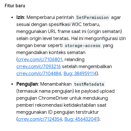
Fitur baru
Izin
: Memperbarui perintah
SetPermission
agar
sesuai dengan spesifikasi W3C terbaru,
menggunakan URL frame saat ini (origin sematan)
selain origin level teratas. Hal ini mengonfigurasi izin
dengan benar seperti
storage-access
yang
mengandalkan konteks sematan
(
crrev.com/c/7106801
, relanding
crrev.com/c/7093216
setelah mengembalikan
crrev.com/c/7104484
,
Bug: 384959114
).
Pengujian
: Menambahkan
testMetadata
(termasuk nama pengujian) ke payload upload
pengujian ChromeDriver untuk mendukung
pemberi rekomendasi ketidakstabilan saat
menggunakan ID pengujian terstruktur
(
crrev.com/c/7124354
,
Bug: 456432041
).