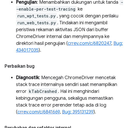
Pengujian
: Menambahkan dukungan untuk tanda
-
-enable-per-test-tracing
ke
run_wpt_tests.py
, yang cocok dengan perilaku
run_web_tests.py
. Tindakan ini mengambil
peristiwa rekaman aktivitas JSON dari buffer
ChromeDriver internal dan menyimpannya ke
direktori hasil pengujian (
crrev.com/c/6820247
,
Bug:
434017035
).
Perbaikan bug
Diagnostik
: Mencegah ChromeDriver mencetak
stack trace internalnya sendiri saat menampilkan
error
kTabCrashed
. Hal ini menghindari
kebingungan pengguna, sekaligus memastikan
stack trace error perender tetap ada di log
(
crrev.com/c/6841669
,
Bug: 395131239
).
Perubahan dan refaktor internal