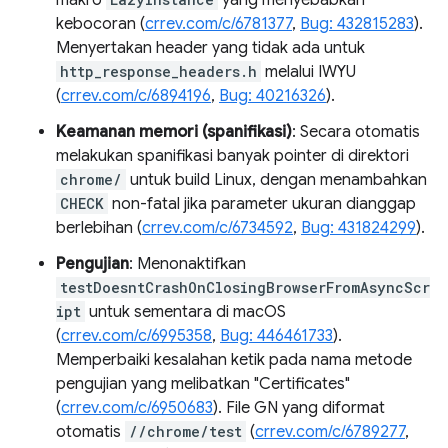
makro
yang menyebabkan
kebocoran (
crrev.com/c/6781377
,
Bug: 432815283
).
Menyertakan header yang tidak ada untuk
http_response_headers.h
melalui IWYU
(
crrev.com/c/6894196
,
Bug: 40216326
).
Keamanan memori (spanifikasi)
: Secara otomatis
melakukan spanifikasi banyak pointer di direktori
chrome/
untuk build Linux, dengan menambahkan
CHECK
non-fatal jika parameter ukuran dianggap
berlebihan (
crrev.com/c/6734592
,
Bug: 431824299
).
Pengujian
: Menonaktifkan
testDoesntCrashOnClosingBrowserFromAsyncScr
ipt
untuk sementara di macOS
(
crrev.com/c/6995358
,
Bug: 446461733
).
Memperbaiki kesalahan ketik pada nama metode
pengujian yang melibatkan "Certificates"
(
crrev.com/c/6950683
). File GN yang diformat
otomatis
//chrome/test
(
crrev.com/c/6789277
,