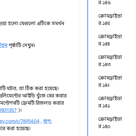
র ১৪৬
ক্রোমড্রাইভা
র ১৪৫
েওয়া হলো যেগুলো এটিকে সমর্থন
ক্রোমড্রাইভা
র ১৪৪
বাচন
পৃষ্ঠাটি দেখুন।
ক্রোমড্রাইভা
র ১৪৩
ক্রোমড্রাইভা
র ১৪২
াশটি ঘটত, তা ঠিক করা হয়েছে।
এলিমেন্টের আইডি খুঁজে বের করার
ক্রোমড্রাইভা
্লিমেন্টেশনটি ফ্রেমটি রিজলভ করার
র ১৪১
69831357
)।
ক্রোমড্রাইভা
rev.com/c/7695604
,
বাগ:
র ১৪০
ার করা হয়েছে।