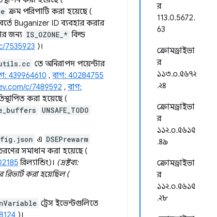
তিস্থাপন করা হয়েছে (
র
de
ক্রম পরিপাটি করা হয়েছে (
113.0.5672.
র্তে Buganizer ID ব্যবহার করার
63
তার জন্য
IS_OZONE_*
বিল্ড
c/7535923
)।
ক্রোমড্রাইভা
র
utils.cc
তে অনিরাপদ পয়েন্টার
১১৩.০.৫৬৭২
াগ: 439964610
,
বাগ: 40284755
.২৪
ev.com/c/7489592
,
বাগ:
তিস্থাপিত করা হয়েছে (
ক্রোমড্রাইভা
e_buffers
UNSAFE_TODO
র
১১২.০.৫৬১৫
nfig.json
এ
DSEPrewarm
.৪৯
 আচরণের সমাধান করা হয়েছে (
02185
রিল্যান্ডিং)।
(দ্রষ্টব্য:
ক্রোমড্রাইভা
রিভার্ট করা হয়েছিল (
র
১১২.০.৫৬১৫
.২৮
nVariable
ট্রেস ইভেন্টগুলিতে
8124
)।