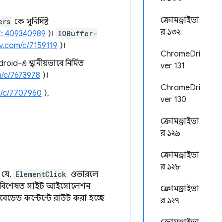
ক্রোমড্রাইভা
ers
কে সুনির্দিষ্ট
র ১৩২
গ: 409340989
)।
IOBuffer-
v.com/c/7159119
)।
ChromeDri
d-এ স্থানীয়ভাবে নির্মিত
ver 131
m/c/7673978
)।
ChromeDri
m/c/7707960
),
ver 130
ক্রোমড্রাইভা
র ১২৯
ক্রোমড্রাইভা
র ১২৮
 যে,
ElementClick
ওভারলে
রে, বিশেষত সাইট আইসোলেশন
ক্রোমড্রাইভা
মবেডেড কন্টেন্টে রাউট করা হচ্ছে
র ১২৭