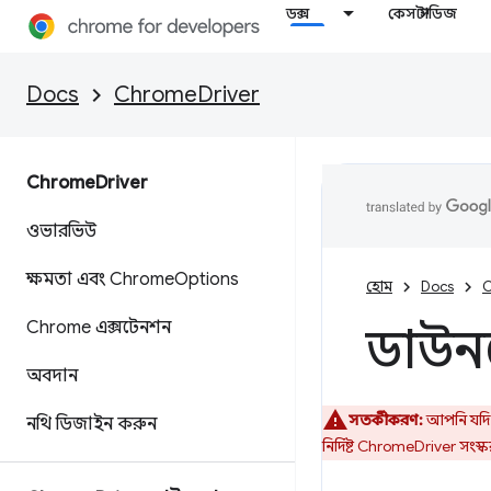
ডক্স
কেস স্টাডিজ
Docs
ChromeDriver
Chrome
Driver
ওভারভিউ
ক্ষমতা এবং Chrome
Options
হোম
Docs
C
Chrome এক্সটেনশন
ডাউ
অবদান
সতর্কীকরণ:
আপনি যদি 
নথি ডিজাইন করুন
নির্দিষ্ট ChromeDriver সং