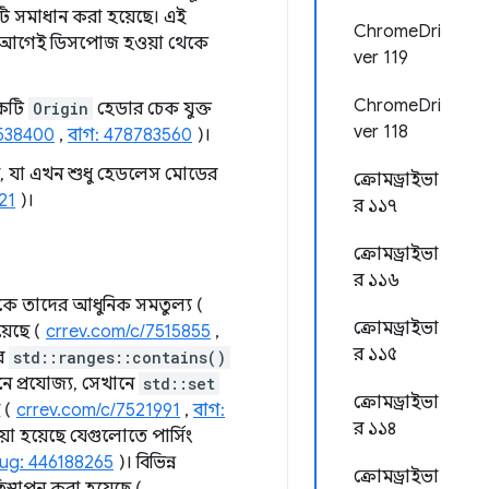
টি সমাধান করা হয়েছে। এই
ChromeDri
র আগেই ডিসপোজ হওয়া থেকে
ver 119
ChromeDri
একটি
Origin
হেডার চেক যুক্ত
ver 118
7538400
,
বাগ: 478783560
)।
েছে, যা এখন শুধু হেডলেস মোডের
ক্রোমড্রাইভা
21
)।
র ১১৭
ক্রোমড্রাইভা
র ১১৬
ে তাদের আধুনিক সমতুল্য (
ক্রোমড্রাইভা
়েছে (
crrev.com/c/7515855
,
র ১১৫
ার
std::ranges::contains()
ে প্রযোজ্য, সেখানে
std::set
ক্রোমড্রাইভা
ে (
crrev.com/c/7521991
,
বাগ:
র ১১৪
া হয়েছে যেগুলোতে পার্সিং
ug: 446188265
)। বিভিন্ন
ক্রোমড্রাইভা