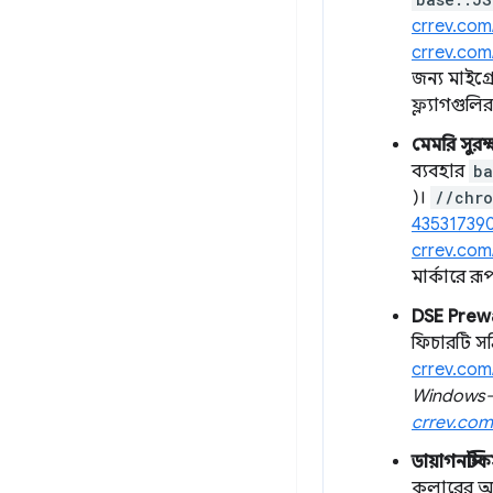
crrev.com
crrev.com
জন্য মাইগ্
ফ্ল্যাগগুল
মেমরি সুরক
ব্যবহার
ba
)।
//chr
43531739
crrev.com
মার্কারে রূ
DSE Pre
ফিচারটি সক
crrev.com
Windows-এ 
crrev.com
ডায়াগনস্টি
কলারের অবস্