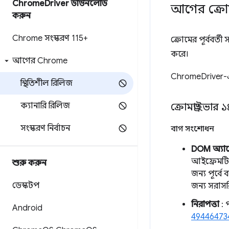
Chrome
Driver ডাউনলোড
আগের ক্রো
করুন
Chrome সংস্করণ 115+
ক্রোমের পূর্ববর
করে।
আগের Chrome
ChromeDriver-এর
স্থিতিশীল রিলিজ
ক্যানারি রিলিজ
ক্রোমড্রাইভার 
সংস্করণ নির্বাচন
বাগ সংশোধন
DOM অ্যাক
আইফ্রেমটি 
শুরু করুন
জন্য পূর্বে
ডেস্কটপ
জন্য সরাস
নিরাপত্তা
: 
Android
49446473