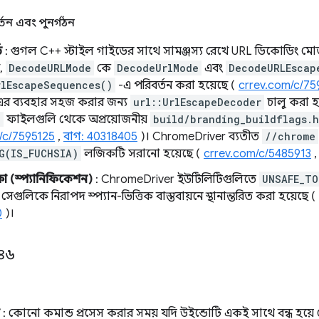
্তন এবং পুনর্গঠন
ড
: গুগল C++ স্টাইল গাইডের সাথে সামঞ্জস্য রেখে URL ডিকোডিং মো
ে,
DecodeURLMode
কে
DecodeUrlMode
এবং
DecodeURLEscap
rlEscapeSequences()
-এ পরিবর্তন করা হয়েছে (
crrev.com/c/75
র ব্যবহার সহজ করার জন্য
url::UrlEscapeDecoder
চালু করা হ
e
ফাইলগুলি থেকে অপ্রয়োজনীয়
build/branding_buildflags.h
/c/7595125
,
বাগ: 40318405
)। ChromeDriver ব্যতীত
//chrome
G(IS_FUCHSIA)
লজিকটি সরানো হয়েছে (
crrev.com/c/5485913
্ষা (স্প্যানিফিকেশন)
: ChromeDriver ইউটিলিটিগুলিতে
UNSAFE_TO
সেগুলিকে নিরাপদ স্প্যান-ভিত্তিক বাস্তবায়নে স্থানান্তরিত করা হয়েছে (
0
)।
১৪৬
: কোনো কমান্ড প্রসেস করার সময় যদি উইন্ডোটি একই সাথে বন্ধ হয়ে 