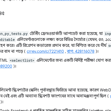
১৪৫
un_py_tests.py
টেস্টিং ফ্রেমওয়ার্কটি আপডেট করা হয়েছে, যা
in
ditable
এলিমেন্টগুলোকে লক্ষ্য করে বিভিন্ন দৈর্ঘ্যের (যেমন, ৫৩, ১
্ট গ্রহণ করে। এটি রিগ্রেশন কভারেজ প্রদান করে, যা নিশ্চিত করে যে দীর্ঘ
s
র বাদ না পড়ে (
crrev.com/c/7221410
,
বাগ: 428116078
)।
HTML
<selectlist>
এলিমেন্টের জন্য একটি নির্দিষ্ট পরীক্ষা যোগ কর
889200
)।
লিমেন্ট স্ক্রিনশটের স্কেলিং পূর্বাবস্থায় ফিরিয়ে আনা হয়েছে, কারণ We
 নেই এবং এটি অন্যান্য স্ক্রিনশট ফাংশনের সাথে অসামঞ্জস্যপূর্ণ ছিল (
)।