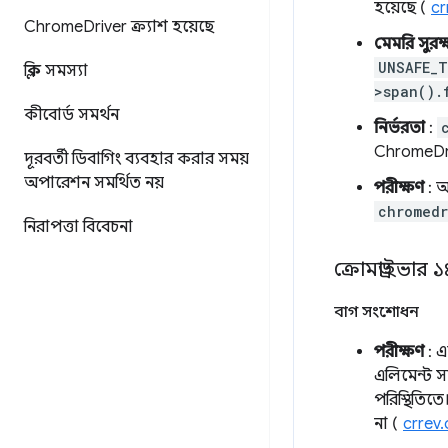
হয়েছে (
cr
Chrome
Driver ক্র্যাশ হয়েছে
মেমরি সুরক্
UNSAFE_
ক্লিক সমস্যা
>span().
কীবোর্ড সমর্থন
নির্ভরতা
:
ChromeDriv
দূরবর্তী ডিবাগিং ব্যবহার করার সময়
অপারেশন সমর্থিত নয়
পরীক্ষণ
: অ
chromedr
নিরাপত্তা বিবেচনা
ক্রোমড্রাইভার 
বাগ সংশোধন
পরীক্ষণ
: এ
এলিমেন্ট 
পরিস্থিতিত
না (
crrev