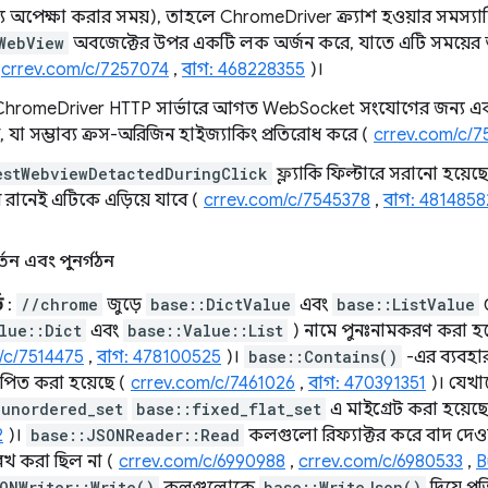
য অপেক্ষা করার সময়), তাহলে ChromeDriver ক্র্যাশ হওয়ার সমস্যা
WebView
অবজেক্টের উপর একটি লক অর্জন করে, যাতে এটি সময়ে
(
crrev.com/c/7257074
,
বাগ: 468228355
)।
ChromeDriver HTTP সার্ভারে আগত WebSocket সংযোগের জন্য 
, যা সম্ভাব্য ক্রস-অরিজিন হাইজ্যাকিং প্রতিরোধ করে (
crrev.com/c/
estWebviewDetactedDuringClick
ফ্ল্যাকি ফিল্টারে সরানো হয়
ব রানেই এটিকে এড়িয়ে যাবে (
crrev.com/c/7545378
,
বাগ: 4814858
্তন এবং পুনর্গঠন
ড
:
//chrome
জুড়ে
base::DictValue
এবং
base::ListValue
ক
lue::Dict
এবং
base::Value::List
) নামে পুনঃনামকরণ করা হয
/c/7514475
,
বাগ: 478100525
)।
base::Contains()
-এর ব্যবহ
স্থাপিত করা হয়েছে (
crrev.com/c/7461026
,
বাগ: 470391351
)। যেখান
:unordered_set
base::fixed_flat_set
এ মাইগ্রেট করা হয়েছ
2
)।
base::JSONReader::Read
কলগুলো রিফ্যাক্টর করে বাদ দেওয়
েখ করা ছিল না (
crrev.com/c/6990988
,
crrev.com/c/6980533
,
B
ONWriter::Write()
base::WriteJson()