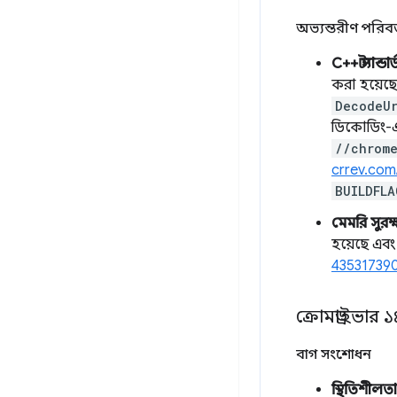
অভ্যন্তরীণ পরিবর
C++ স্ট্যান্ডার্
করা হয়েছ
DecodeU
ডিকোডিং-এ
//chrom
crrev.com
BUILDFLA
মেমরি সুরক
হয়েছে এবং 
43531739
ক্রোমড্রাইভার 
বাগ সংশোধন
স্থিতিশীলতা