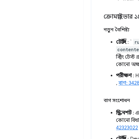
ক্রোমড্রাইভার 
নতুন বৈশিষ্ট্য
টেস্টিং
: `
r
contente
স্ট্রিং টেস
কোনো অক্ষ
পরীক্ষণ
: 
,
বাগ: 342
বাগ সংশোধন
স্ক্রিনশট
: এ
কোনো বিধান
42323022