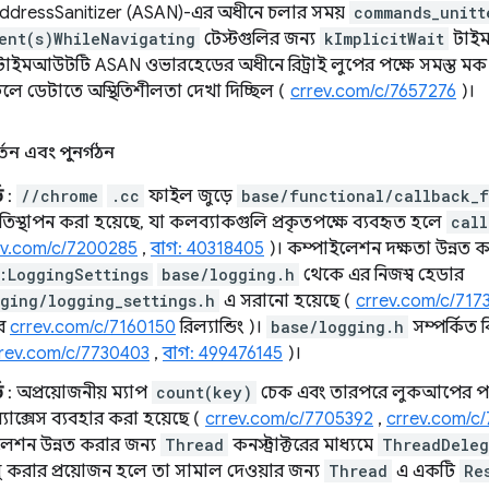
ddressSanitizer (ASAN)-এর অধীনে চলার সময়
commands_unitt
ent(s)WhileNavigating
টেস্টগুলির জন্য
kImplicitWait
টাইম
টাইমআউটটি ASAN ওভারহেডের অধীনে রিট্রাই লুপের পক্ষে সমস্ত মক এ
লে ডেটাতে অস্থিতিশীলতা দেখা দিচ্ছিল (
crrev.com/c/7657276
)।
্তন এবং পুনর্গঠন
ড
:
//chrome
.cc
ফাইল জুড়ে
base/functional/callback_f
ি প্রতিস্থাপন করা হয়েছে, যা কলব্যাকগুলি প্রকৃতপক্ষে ব্যবহৃত হলে
call
ev.com/c/7200285
,
বাগ: 40318405
)। কম্পাইলেশন দক্ষতা উন্নত ক
:LoggingSettings
base/logging.h
থেকে এর নিজস্ব হেডার
ging/logging_settings.h
এ সরানো হয়েছে (
crrev.com/c/717
পর
crrev.com/c/7160150
রিল্যান্ডিং )।
base/logging.h
সম্পর্কিত ব
rev.com/c/7730403
,
বাগ: 499476145
)।
ড
: অপ্রয়োজনীয় ম্যাপ
count(key)
চেক এবং তারপরে লুকআপের পর
যাক্সেস ব্যবহার করা হয়েছে (
crrev.com/c/7705392
,
crrev.com/c
লেশন উন্নত করার জন্য
Thread
কনস্ট্রাক্টরের মাধ্যমে
ThreadDeleg
লু করার প্রয়োজন হলে তা সামাল দেওয়ার জন্য
Thread
এ একটি
Re