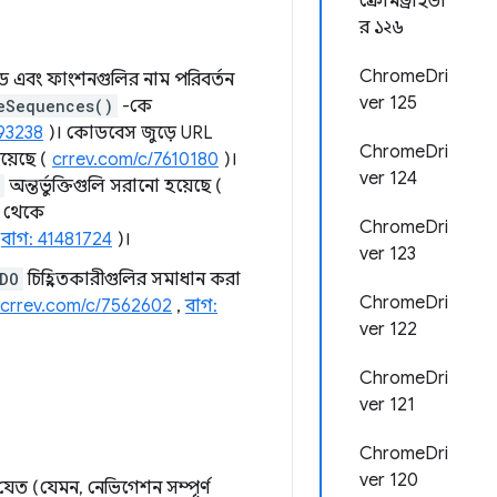
ক্রোমড্রাইভা
র ১২৬
ChromeDri
ড এবং ফাংশনগুলির নাম পরিবর্তন
ver 125
eSequences()
-কে
93238
)। কোডবেস জুড়ে URL
ChromeDri
য়েছে (
crrev.com/c/7610180
)।
ver 124
অন্তর্ভুক্তিগুলি সরানো হয়েছে (
থেকে
ChromeDri
,
বাগ: 41481724
)।
ver 123
DO
চিহ্নিতকারীগুলির সমাধান করা
ChromeDri
crrev.com/c/7562602
,
বাগ:
ver 122
ChromeDri
ver 121
ChromeDri
ver 120
যেত (যেমন, নেভিগেশন সম্পূর্ণ