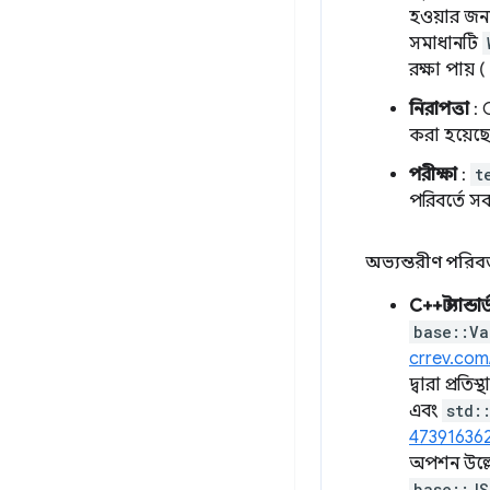
হওয়ার জন্
সমাধানটি
রক্ষা পায় 
নিরাপত্তা
: 
করা হয়েছে
পরীক্ষা
:
t
পরিবর্তে স
অভ্যন্তরীণ পরিবর
C++ স্ট্যান্ডার্
base::Va
crrev.com
দ্বারা প্রতি
এবং
std:
47391636
অপশন উল্ল
base::JS