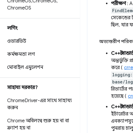
Chrome
OS
,
Chrome
OS
,
পরীক্ষণ
: A
Chrome
OS
FindElem
সেকেন্ডের 
ছিল, যার ফ
লগিং
ওভারভিউ
অভ্যন্তরীণ পরিবর
C++ স্ট্যান্ডার্
কর্মক্ষমতা লগ
অন্তর্ভুক্ত
মোবাইল এমুলেশন
করে (
crr
logging:
base/log
সাহায্য দরকার?
রিভার্টের 
হয়েছে (
cr
Chrome
Driver-এর সাথে সাহায্য
C++ স্ট্যান্ডার্
করুন
ইটারেটর অ্
Chrome অবিলম্বে শুরু হয় না বা
এনক্যাপসু
ক্র্যাশ হয় না
পুনরায় চা