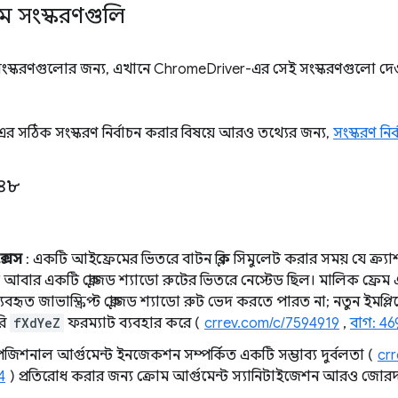
ম সংস্করণগুলি
্তী সংস্করণগুলোর জন্য, এখানে ChromeDriver-এর সেই সংস্করণগুলো দ
 সঠিক সংস্করণ নির্বাচন করার বিষয়ে আরও তথ্যের জন্য,
সংস্করণ নির্
১৪৮
্সেস
: একটি আইফ্রেমের ভিতরে বাটন ক্লিক সিমুলেট করার সময় যে ক্র্য
আবার একটি ক্লোজড শ্যাডো রুটের ভিতরে নেস্টেড ছিল। মালিক ফ্রেম 
 ব্যবহৃত জাভাস্ক্রিপ্ট ক্লোজড শ্যাডো রুট ভেদ করতে পারত না; নতুন ইমপ
রি
fXdYeZ
ফরম্যাট ব্যবহার করে (
crrev.com/c/7594919
,
বাগ: 4
পজিশনাল আর্গুমেন্ট ইনজেকশন সম্পর্কিত একটি সম্ভাব্য দুর্বলতা (
cr
4
) প্রতিরোধ করার জন্য ক্রোম আর্গুমেন্ট স্যানিটাইজেশন আরও জোরদ