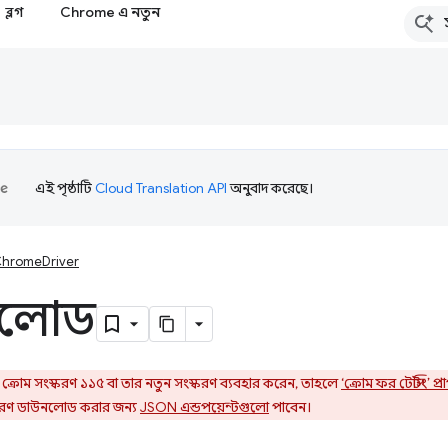
ব্লগ
Chrome এ নতুন
এই পৃষ্ঠাটি
Cloud Translation API
অনুবাদ করেছে।
hromeDriver
নলোড
ক্রোম সংস্করণ ১১৫ বা তার নতুন সংস্করণ ব্যবহার করেন, তাহলে
‘ক্রোম ফর টেস্টিং’ প্
স্করণ ডাউনলোড করার জন্য
JSON এন্ডপয়েন্টগুলো
পাবেন।