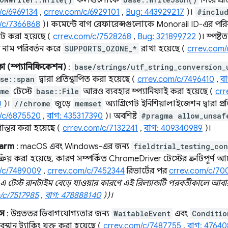
কলগুলোকে
দিয়ে প্র
/c/6969134
,
crrev.com/c/6929101
,
Bug: 443929217
)।
#inclu
/c/7366868
)। কমেন্টে বাগ রেফারেন্সগুলোকে Monorail ID-এর পরিব
রেট করা হয়েছে (
crrev.com/c/7528268
,
Bug: 321899722
)। স্পষ্ট
ির নাম পরিবর্তন করে
SUPPORTS_OZONE_*
রাখা হয়েছে (
crrev.com/
্ষা (স্প্যানিফিকেশন)
:
base/strings/utf_string_conversion_
se::span
দ্বারা প্রতিস্থাপিত করা হয়েছে (
crrev.com/c/7496410
,
ব
ome
টেস্টে
base::File
আরও ব্যবহার স্প্যানিফাই করা হয়েছে (
crr
0
)।
//chrome
জুড়ে
memset
অ্যাগ্রিগেট ইনিশিয়ালাইজেশন দ্বারা প্র
/c/6875520
,
বাগ: 435317390
)। অবশিষ্ট
#pragma allow_unsaf
পান্তর করা হয়েছে (
crrev.com/c/7132241
,
বাগ: 409340989
)।
warm
: macOS এবং Windows-এর জন্য
fieldtrial_testing_co
্রিয় করা হয়েছে, কারণ সম্পর্কিত ChromeDriver টেস্টের ত্রুটিপূর্ণ
/c/7489009
,
crrev.com/c/7452344
রিভার্টের পর
crrev.com/c/70
টেস্ট রানটাইম বেড়ে যাওয়ার কারণে এই রিল্যান্ডটি পরবর্তীকালে আবার 
/c/7517985
,
বাগ: 478888140
))।
কস
: উন্নততর ডিবাগযোগ্যতার জন্য
WaitableEvent
এবং
Conditio
থান ট্র্যাকিং যুক্ত করা হয়েছে (
crrev.com/c/7487755
,
বাগ: 47640