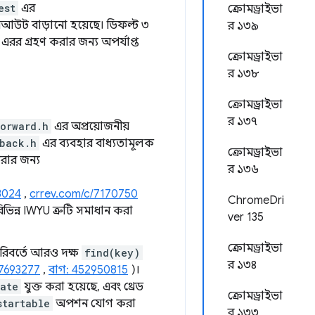
est
এর
ক্রোমড্রাইভা
আউট বাড়ানো হয়েছে। ডিফল্ট ৩
র ১৩৯
রর গ্রহণ করার জন্য অপর্যাপ্ত
ক্রোমড্রাইভা
র ১৩৮
ক্রোমড্রাইভা
র ১৩৭
orward.h
এর অপ্রয়োজনীয়
back.h
এর ব্যবহার বাধ্যতামূলক
ক্রোমড্রাইভা
রার জন্য
র ১৩৬
3024
,
crrev.com/c/7170750
ChromeDri
িভিন্ন IWYU ত্রুটি সমাধান করা
ver 135
ক্রোমড্রাইভা
িবর্তে আরও দক্ষ
find(key)
র ১৩৪
/7693277
,
বাগ: 452950815
)।
ate
যুক্ত করা হয়েছে, এবং থ্রেড
ক্রোমড্রাইভা
startable
অপশন যোগ করা
র ১৩৩