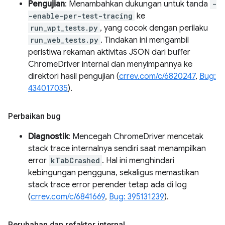
Pengujian
: Menambahkan dukungan untuk tanda
-
-enable-per-test-tracing
ke
run_wpt_tests.py
, yang cocok dengan perilaku
run_web_tests.py
. Tindakan ini mengambil
peristiwa rekaman aktivitas JSON dari buffer
ChromeDriver internal dan menyimpannya ke
direktori hasil pengujian (
crrev.com/c/6820247
,
Bug:
434017035
).
Perbaikan bug
Diagnostik
: Mencegah ChromeDriver mencetak
stack trace internalnya sendiri saat menampilkan
error
kTabCrashed
. Hal ini menghindari
kebingungan pengguna, sekaligus memastikan
stack trace error perender tetap ada di log
(
crrev.com/c/6841669
,
Bug: 395131239
).
Perubahan dan refaktor internal