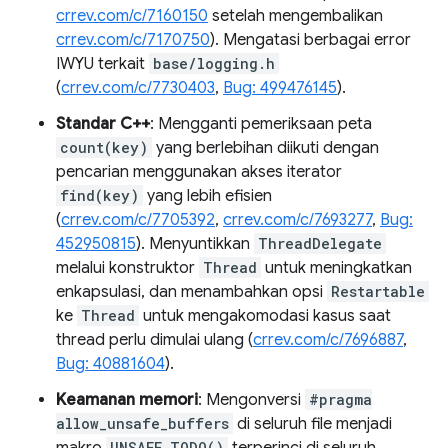
crrev.com/c/7160150
setelah mengembalikan
crrev.com/c/7170750
). Mengatasi berbagai error
IWYU terkait
base/logging.h
(
crrev.com/c/7730403
,
Bug: 499476145
).
Standar C++
: Mengganti pemeriksaan peta
count(key)
yang berlebihan diikuti dengan
pencarian menggunakan akses iterator
find(key)
yang lebih efisien
(
crrev.com/c/7705392
,
crrev.com/c/7693277
,
Bug:
452950815
). Menyuntikkan
ThreadDelegate
melalui konstruktor
Thread
untuk meningkatkan
enkapsulasi, dan menambahkan opsi
Restartable
ke
Thread
untuk mengakomodasi kasus saat
thread perlu dimulai ulang (
crrev.com/c/7696887
,
Bug: 40881604
).
Keamanan memori
: Mengonversi
#pragma
allow_unsafe_buffers
di seluruh file menjadi
UNSAFE_TODO()