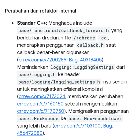
Perubahan dan refaktor internal
Standar C++
: Menghapus include
base/functional/callback_forward.h
yang
berlebihan di seluruh file
//chrome
.cc
,
menerapkan penggunaan
callback.h
saat
callback benar-benar digunakan
(
crrev.com/c/7200285
,
Bug: 40318405
).
Memindahkan
logging::LoggingSettings
dari
base/logging.h
ke header
base/logging/logging_settings.h
-nya sendiri
untuk meningkatkan efisiensi kompilasi
(
crrev.com/c/7173024
, membatalkan perubahan
crrev.com/c/7160150
setelah mengembalikan
crrev.com/c/7170750
). Memigrasikan penggunaan
base::HexEncode
ke
base::HexEncodeLower
yang lebih baru (
crrev.com/c/7103100
,
Bug:
456472080
).