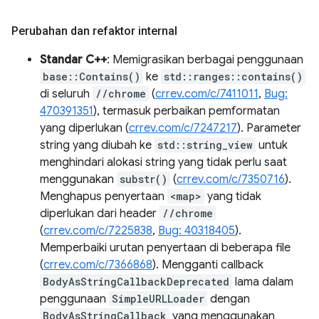
Perubahan dan refaktor internal
Standar C++
: Memigrasikan berbagai penggunaan
base::Contains()
ke
std::ranges::contains()
di seluruh
//chrome
(
crrev.com/c/7411011
,
Bug:
470391351
), termasuk perbaikan pemformatan
yang diperlukan (
crrev.com/c/7247217
). Parameter
string yang diubah ke
std::string_view
untuk
menghindari alokasi string yang tidak perlu saat
menggunakan
substr()
(
crrev.com/c/7350716
).
Menghapus penyertaan
<map>
yang tidak
diperlukan dari header
//chrome
(
crrev.com/c/7225838
,
Bug: 40318405
).
Memperbaiki urutan penyertaan di beberapa file
(
crrev.com/c/7366868
). Mengganti callback
BodyAsStringCallbackDeprecated
lama dalam
penggunaan
SimpleURLLoader
dengan
BodyAsStringCallback
yang menggunakan