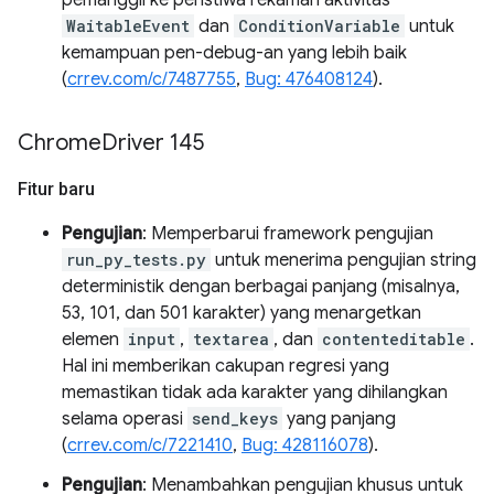
pemanggil ke peristiwa rekaman aktivitas
WaitableEvent
dan
ConditionVariable
untuk
kemampuan pen-debug-an yang lebih baik
(
crrev.com/c/7487755
,
Bug: 476408124
).
Chrome
Driver 145
Fitur baru
Pengujian
: Memperbarui framework pengujian
run_py_tests.py
untuk menerima pengujian string
deterministik dengan berbagai panjang (misalnya,
53, 101, dan 501 karakter) yang menargetkan
elemen
input
,
textarea
, dan
contenteditable
.
Hal ini memberikan cakupan regresi yang
memastikan tidak ada karakter yang dihilangkan
selama operasi
send_keys
yang panjang
(
crrev.com/c/7221410
,
Bug: 428116078
).
Pengujian
: Menambahkan pengujian khusus untuk