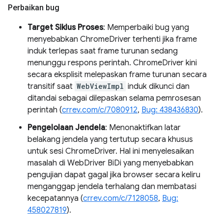
Perbaikan bug
Target Siklus Proses
: Memperbaiki bug yang
menyebabkan ChromeDriver terhenti jika frame
induk terlepas saat frame turunan sedang
menunggu respons perintah. ChromeDriver kini
secara eksplisit melepaskan frame turunan secara
transitif saat
WebViewImpl
induk dikunci dan
ditandai sebagai dilepaskan selama pemrosesan
perintah (
crrev.com/c/7080912
,
Bug: 438436830
).
Pengelolaan Jendela
: Menonaktifkan latar
belakang jendela yang tertutup secara khusus
untuk sesi ChromeDriver. Hal ini menyelesaikan
masalah di WebDriver BiDi yang menyebabkan
pengujian dapat gagal jika browser secara keliru
menganggap jendela terhalang dan membatasi
kecepatannya (
crrev.com/c/7128058
,
Bug:
458027819
).