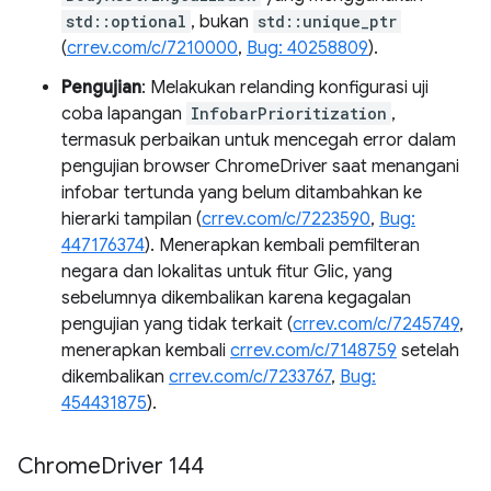
std::optional
, bukan
std::unique_ptr
(
crrev.com/c/7210000
,
Bug: 40258809
).
Pengujian
: Melakukan relanding konfigurasi uji
coba lapangan
InfobarPrioritization
,
termasuk perbaikan untuk mencegah error dalam
pengujian browser ChromeDriver saat menangani
infobar tertunda yang belum ditambahkan ke
hierarki tampilan (
crrev.com/c/7223590
,
Bug:
447176374
). Menerapkan kembali pemfilteran
negara dan lokalitas untuk fitur Glic, yang
sebelumnya dikembalikan karena kegagalan
pengujian yang tidak terkait (
crrev.com/c/7245749
,
menerapkan kembali
crrev.com/c/7148759
setelah
dikembalikan
crrev.com/c/7233767
,
Bug:
454431875
).
Chrome
Driver 144