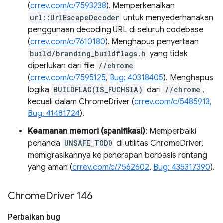
(
crrev.com/c/7593238
). Memperkenalkan
url::UrlEscapeDecoder
untuk menyederhanakan
penggunaan decoding URL di seluruh codebase
(
crrev.com/c/7610180
). Menghapus penyertaan
build/branding_buildflags.h
yang tidak
diperlukan dari file
//chrome
(
crrev.com/c/7595125
,
Bug: 40318405
). Menghapus
logika
BUILDFLAG(IS_FUCHSIA)
dari
//chrome
,
kecuali dalam ChromeDriver (
crrev.com/c/5485913
,
Bug: 41481724
).
Keamanan memori (spanifikasi)
: Memperbaiki
penanda
UNSAFE_TODO
di utilitas ChromeDriver,
memigrasikannya ke penerapan berbasis rentang
yang aman (
crrev.com/c/7562602
,
Bug: 435317390
).
Chrome
Driver 146
Perbaikan bug