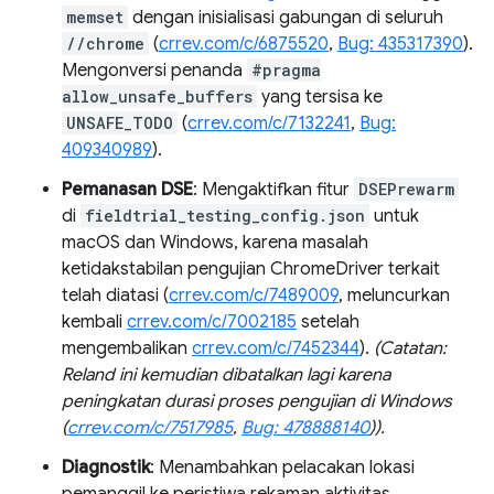
memset
dengan inisialisasi gabungan di seluruh
//chrome
(
crrev.com/c/6875520
,
Bug: 435317390
).
Mengonversi penanda
#pragma
allow_unsafe_buffers
yang tersisa ke
UNSAFE_TODO
(
crrev.com/c/7132241
,
Bug:
409340989
).
Pemanasan DSE
: Mengaktifkan fitur
DSEPrewarm
di
fieldtrial_testing_config.json
untuk
macOS dan Windows, karena masalah
ketidakstabilan pengujian ChromeDriver terkait
telah diatasi (
crrev.com/c/7489009
, meluncurkan
kembali
crrev.com/c/7002185
setelah
mengembalikan
crrev.com/c/7452344
).
(Catatan:
Reland ini kemudian dibatalkan lagi karena
peningkatan durasi proses pengujian di Windows
(
crrev.com/c/7517985
,
Bug: 478888140
)).
Diagnostik
: Menambahkan pelacakan lokasi