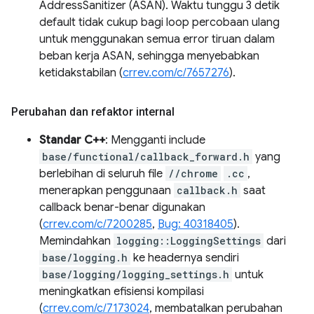
AddressSanitizer (ASAN). Waktu tunggu 3 detik
default tidak cukup bagi loop percobaan ulang
untuk menggunakan semua error tiruan dalam
beban kerja ASAN, sehingga menyebabkan
ketidakstabilan (
crrev.com/c/7657276
).
Perubahan dan refaktor internal
Standar C++
: Mengganti include
base/functional/callback_forward.h
yang
berlebihan di seluruh file
//chrome
.cc
,
menerapkan penggunaan
callback.h
saat
callback benar-benar digunakan
(
crrev.com/c/7200285
,
Bug: 40318405
).
Memindahkan
logging::LoggingSettings
dari
base/logging.h
ke headernya sendiri
base/logging/logging_settings.h
untuk
meningkatkan efisiensi kompilasi
(
crrev.com/c/7173024
, membatalkan perubahan