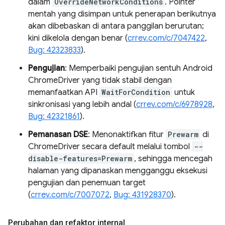
dalam
OverrideNetworkConditions
. Pointer
mentah yang disimpan untuk penerapan berikutnya
akan dibebaskan di antara panggilan berurutan;
kini dikelola dengan benar (
crrev.com/c/7047422
,
Bug: 42323833
).
Pengujian
: Memperbaiki pengujian sentuh Android
ChromeDriver yang tidak stabil dengan
memanfaatkan API
WaitForCondition
untuk
sinkronisasi yang lebih andal (
crrev.com/c/6978928
,
Bug: 42321861
).
Pemanasan DSE
: Menonaktifkan fitur
Prewarm
di
ChromeDriver secara default melalui tombol
--
disable-features=Prewarm
, sehingga mencegah
halaman yang dipanaskan mengganggu eksekusi
pengujian dan penemuan target
(
crrev.com/c/7007072
,
Bug: 431928370
).
Perubahan dan refaktor internal