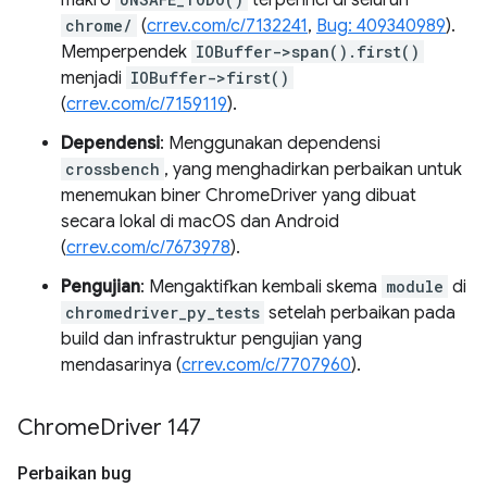
makro
terperinci di seluruh
chrome/
(
crrev.com/c/7132241
,
Bug: 409340989
).
Memperpendek
IOBuffer->span().first()
menjadi
IOBuffer->first()
(
crrev.com/c/7159119
).
Dependensi
: Menggunakan dependensi
crossbench
, yang menghadirkan perbaikan untuk
menemukan biner ChromeDriver yang dibuat
secara lokal di macOS dan Android
(
crrev.com/c/7673978
).
Pengujian
: Mengaktifkan kembali skema
module
di
chromedriver_py_tests
setelah perbaikan pada
build dan infrastruktur pengujian yang
mendasarinya (
crrev.com/c/7707960
).
Chrome
Driver 147
Perbaikan bug