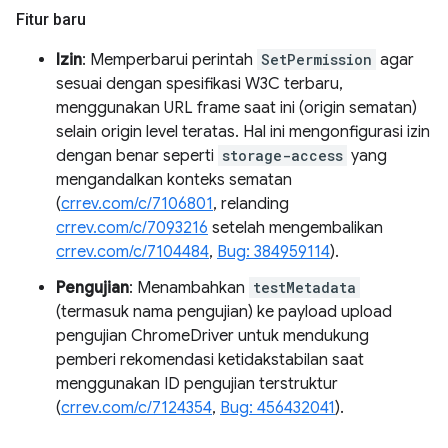
Fitur baru
Izin
: Memperbarui perintah
SetPermission
agar
sesuai dengan spesifikasi W3C terbaru,
menggunakan URL frame saat ini (origin sematan)
selain origin level teratas. Hal ini mengonfigurasi izin
dengan benar seperti
storage-access
yang
mengandalkan konteks sematan
(
crrev.com/c/7106801
, relanding
crrev.com/c/7093216
setelah mengembalikan
crrev.com/c/7104484
,
Bug: 384959114
).
Pengujian
: Menambahkan
testMetadata
(termasuk nama pengujian) ke payload upload
pengujian ChromeDriver untuk mendukung
pemberi rekomendasi ketidakstabilan saat
menggunakan ID pengujian terstruktur
(
crrev.com/c/7124354
,
Bug: 456432041
).