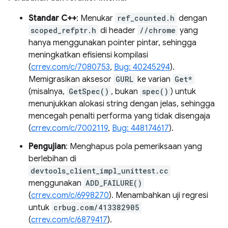
Standar C++
: Menukar
ref_counted.h
dengan
scoped_refptr.h
di header
//chrome
yang
hanya menggunakan pointer pintar, sehingga
meningkatkan efisiensi kompilasi
(
crrev.com/c/7080753
,
Bug: 40245294
).
Memigrasikan aksesor
GURL
ke varian
Get*
(misalnya,
GetSpec()
, bukan
spec()
) untuk
menunjukkan alokasi string dengan jelas, sehingga
mencegah penalti performa yang tidak disengaja
(
crrev.com/c/7002119
,
Bug: 448174617
).
Pengujian
: Menghapus pola pemeriksaan yang
berlebihan di
devtools_client_impl_unittest.cc
menggunakan
ADD_FAILURE()
(
crrev.com/c/6998270
). Menambahkan uji regresi
untuk
crbug.com/413382905
(
crrev.com/c/6879417
).