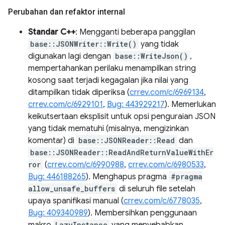
Perubahan dan refaktor internal
Standar C++
: Mengganti beberapa panggilan
base::JSONWriter::Write()
yang tidak
digunakan lagi dengan
base::WriteJson()
,
mempertahankan perilaku menampilkan string
kosong saat terjadi kegagalan jika nilai yang
ditampilkan tidak diperiksa (
crrev.com/c/6969134
,
crrev.com/c/6929101
,
Bug: 443929217
). Memerlukan
keikutsertaan eksplisit untuk opsi penguraian JSON
yang tidak mematuhi (misalnya, mengizinkan
komentar) di
base::JSONReader::Read
dan
base::JSONReader::ReadAndReturnValueWithEr
ror
(
crrev.com/c/6990988
,
crrev.com/c/6980533
,
Bug: 446188265
). Menghapus pragma
#pragma
allow_unsafe_buffers
di seluruh file setelah
upaya spanifikasi manual (
crrev.com/c/6778035
,
Bug: 409340989
). Membersihkan penggunaan
LazyInstance