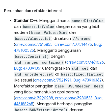
Perubahan dan refaktor internal
Standar C++
: Mengganti nama
base::DictValue
dan
base::ListValue
dengan nama yang lebih
modern (
base::Value::Dict
dan
base::Value::List
) di seluruh
//chrome
(
crrev.com/c/7515855
,
crrev.com/c/7514475
,
Bug:
478100525
). Mengganti penggunaan
base::Contains()
dengan
std::ranges::contains()
(
crrev.com/c/7461026
,
Bug: 470391351
). Memigrasikan
std::set
dan
std::unordered_set
ke
base::fixed_flat_set
jika sesuai (
crrev.com/c/7521991
,
Bug: 473916362
).
Merefaktor panggilan
base::JSONReader::Read
yang tidak menentukan opsi parsing
(
crrev.com/c/6990988
,
crrev.com/c/6980533
,
Bug:
446188265
). Mengganti berbagai panggilan
base::JSONWriter::Write()
dengan