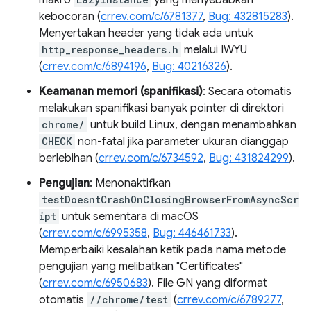
makro
yang menyebabkan
kebocoran (
crrev.com/c/6781377
,
Bug: 432815283
).
Menyertakan header yang tidak ada untuk
http_response_headers.h
melalui IWYU
(
crrev.com/c/6894196
,
Bug: 40216326
).
Keamanan memori (spanifikasi)
: Secara otomatis
melakukan spanifikasi banyak pointer di direktori
chrome/
untuk build Linux, dengan menambahkan
CHECK
non-fatal jika parameter ukuran dianggap
berlebihan (
crrev.com/c/6734592
,
Bug: 431824299
).
Pengujian
: Menonaktifkan
testDoesntCrashOnClosingBrowserFromAsyncScr
ipt
untuk sementara di macOS
(
crrev.com/c/6995358
,
Bug: 446461733
).
Memperbaiki kesalahan ketik pada nama metode
pengujian yang melibatkan "Certificates"
(
crrev.com/c/6950683
). File GN yang diformat
otomatis
//chrome/test
(
crrev.com/c/6789277
,