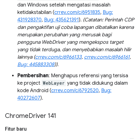
dan Windows setelah mengatasi masalah
ketidakstabilan (
crrev.com/c/6951835
,
Bug:
431928370
,
Bug: 435621391
).
(Catatan: Perintah CDP
dan pengaktifan uji coba lapangan dibatalkan karena
merupakan perubahan yang merusak bagi
pengguna WebDriver yang mengekspos target
yang tidak terduga, dan menyebabkan masalah hilir
lainnya (
crrev.com/c/6966133
,
crrev.com/c/6966161
,
Bug: 445883308
)).
Pembersihan
: Menghapus referensi yang tersisa
ke project
WebLayer
yang tidak didukung dalam
kode Android (
crrev.com/c/6792520
,
Bug:
40272607
).
Chrome
Driver 141
Fitur baru