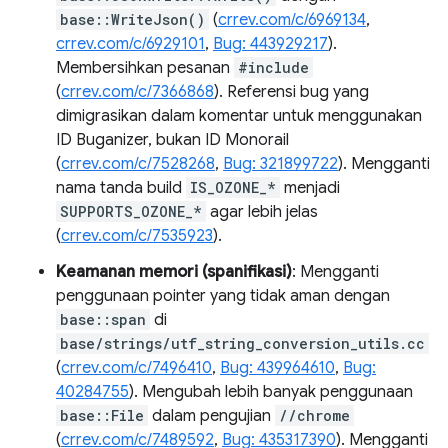
base::WriteJson()
(
crrev.com/c/6969134
,
crrev.com/c/6929101
,
Bug: 443929217
).
Membersihkan pesanan
#include
(
crrev.com/c/7366868
). Referensi bug yang
dimigrasikan dalam komentar untuk menggunakan
ID Buganizer, bukan ID Monorail
(
crrev.com/c/7528268
,
Bug: 321899722
). Mengganti
nama tanda build
IS_OZONE_*
menjadi
SUPPORTS_OZONE_*
agar lebih jelas
(
crrev.com/c/7535923
).
Keamanan memori (spanifikasi)
: Mengganti
penggunaan pointer yang tidak aman dengan
base::span
di
base/strings/utf_string_conversion_utils.cc
(
crrev.com/c/7496410
,
Bug: 439964610
,
Bug:
40284755
). Mengubah lebih banyak penggunaan
base::File
dalam pengujian
//chrome
(
crrev.com/c/7489592
,
Bug: 435317390
). Mengganti