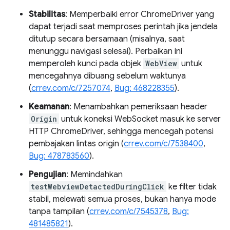
Stabilitas
: Memperbaiki error ChromeDriver yang
dapat terjadi saat memproses perintah jika jendela
ditutup secara bersamaan (misalnya, saat
menunggu navigasi selesai). Perbaikan ini
memperoleh kunci pada objek
WebView
untuk
mencegahnya dibuang sebelum waktunya
(
crrev.com/c/7257074
,
Bug: 468228355
).
Keamanan
: Menambahkan pemeriksaan header
Origin
untuk koneksi WebSocket masuk ke server
HTTP ChromeDriver, sehingga mencegah potensi
pembajakan lintas origin (
crrev.com/c/7538400
,
Bug: 478783560
).
Pengujian
: Memindahkan
testWebviewDetactedDuringClick
ke filter tidak
stabil, melewati semua proses, bukan hanya mode
tanpa tampilan (
crrev.com/c/7545378
,
Bug:
481485821
).