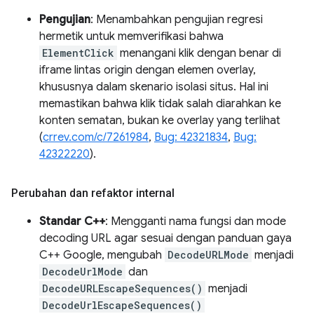
Pengujian
: Menambahkan pengujian regresi
hermetik untuk memverifikasi bahwa
ElementClick
menangani klik dengan benar di
iframe lintas origin dengan elemen overlay,
khususnya dalam skenario isolasi situs. Hal ini
memastikan bahwa klik tidak salah diarahkan ke
konten sematan, bukan ke overlay yang terlihat
(
crrev.com/c/7261984
,
Bug: 42321834
,
Bug:
42322220
).
Perubahan dan refaktor internal
Standar C++
: Mengganti nama fungsi dan mode
decoding URL agar sesuai dengan panduan gaya
C++ Google, mengubah
DecodeURLMode
menjadi
DecodeUrlMode
dan
DecodeURLEscapeSequences()
menjadi
DecodeUrlEscapeSequences()