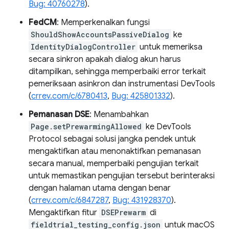
Bug: 40760278
).
FedCM
: Memperkenalkan fungsi
ShouldShowAccountsPassiveDialog
ke
IdentityDialogController
untuk memeriksa
secara sinkron apakah dialog akun harus
ditampilkan, sehingga memperbaiki error terkait
pemeriksaan asinkron dan instrumentasi DevTools
(
crrev.com/c/6780413
,
Bug: 425801332
).
Pemanasan DSE
: Menambahkan
Page.setPrewarmingAllowed
ke DevTools
Protocol sebagai solusi jangka pendek untuk
mengaktifkan atau menonaktifkan pemanasan
secara manual, memperbaiki pengujian terkait
untuk memastikan pengujian tersebut berinteraksi
dengan halaman utama dengan benar
(
crrev.com/c/6847287
,
Bug: 431928370
).
Mengaktifkan fitur
DSEPrewarm
di
fieldtrial_testing_config.json
untuk macOS