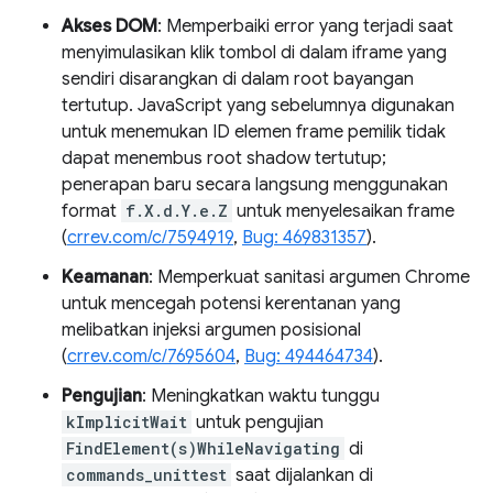
Akses DOM
: Memperbaiki error yang terjadi saat
menyimulasikan klik tombol di dalam iframe yang
sendiri disarangkan di dalam root bayangan
tertutup. JavaScript yang sebelumnya digunakan
untuk menemukan ID elemen frame pemilik tidak
dapat menembus root shadow tertutup;
penerapan baru secara langsung menggunakan
format
f.X.d.Y.e.Z
untuk menyelesaikan frame
(
crrev.com/c/7594919
,
Bug: 469831357
).
Keamanan
: Memperkuat sanitasi argumen Chrome
untuk mencegah potensi kerentanan yang
melibatkan injeksi argumen posisional
(
crrev.com/c/7695604
,
Bug: 494464734
).
Pengujian
: Meningkatkan waktu tunggu
kImplicitWait
untuk pengujian
FindElement(s)WhileNavigating
di
commands_unittest
saat dijalankan di