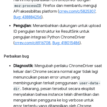
Hal ini menyelaraskan ChromeDriver dengan
moz:processID
Firefox dan membantu menguji
API aksesibilitas platform (
crrev.com/c/5825307
,
Bug: 438884256
).
Pengujian
: Menambahkan dukungan untuk upload
ID pengujian terstruktur ke ResultSink untuk
pengujian integrasi Python ChromeDriver
(
crrev.com/c/6916708
,
Bug: 418015486
).
Perbaikan bug
Diagnostik
: Mengubah perilaku ChromeDriver saat
keluar dari Chrome secara normal agar tidak lagi
memunculkan pesan error umum yang
membingungkan terkait penggunaan
user-data-
dir
. Sekarang, pesan tersebut secara eksplisit
menyatakan bahwa instance telah dihentikan dan
mengarahkan pengguna ke log verbose untuk
error tertentu yang ditampilkan oleh Chrome