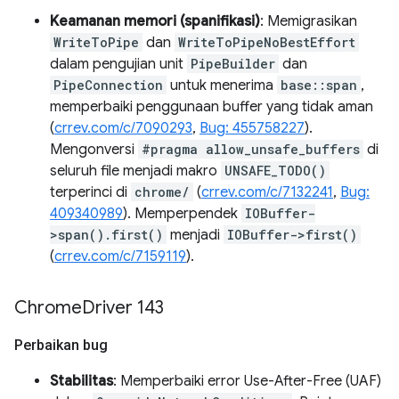
Keamanan memori (spanifikasi)
: Memigrasikan
WriteToPipe
dan
WriteToPipeNoBestEffort
dalam pengujian unit
PipeBuilder
dan
PipeConnection
untuk menerima
base::span
,
memperbaiki penggunaan buffer yang tidak aman
(
crrev.com/c/7090293
,
Bug: 455758227
).
Mengonversi
#pragma allow_unsafe_buffers
di
seluruh file menjadi makro
UNSAFE_TODO()
terperinci di
chrome/
(
crrev.com/c/7132241
,
Bug:
409340989
). Memperpendek
IOBuffer-
>span().first()
menjadi
IOBuffer->first()
(
crrev.com/c/7159119
).
Chrome
Driver 143
Perbaikan bug
Stabilitas
: Memperbaiki error Use-After-Free (UAF)