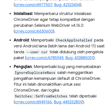
(
crrev.com/c/6977507
,
Bug: 42323434
).
Inisialisasi
: Memperbarui struktur inisialisasi
ChromeDriver agar tetap kompatibel dengan
perubahan Selenium WebDriver v4.16.0
(
crrev.com/c/6630600
).
Android
: Memperbaiki
CheckAppInstalled
pada
versi Android lama (lebih lama dari Android 11) saat
tanda
--user cur
tidak didukung oleh pengelola
paket (
crrev.com/c/6785949
,
Bug: 433885051
).
Pengujian
: Memperbaiki bug yang menyebabkan
IgnoreDuplicateNavs
salah menggantikan
pengalihan kemampuan default di ChromeDriver.
Fitur ini telah dinonaktifkan untuk sesi
ChromeDriver, dan logika
Switches::SetFromSwitches
telah diperbaiki
(
crrev.com/c/6949166
,
Bug: 445332809
).