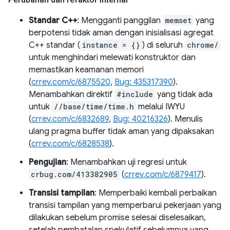
Standar C++
: Mengganti panggilan
memset
yang
berpotensi tidak aman dengan inisialisasi agregat
C++ standar (
instance = {}
) di seluruh
chrome/
untuk menghindari melewati konstruktor dan
memastikan keamanan memori
(
crrev.com/c/6875520
,
Bug: 435317390
).
Menambahkan direktif
#include
yang tidak ada
untuk
//base/time/time.h
melalui IWYU
(
crrev.com/c/6832689
,
Bug: 40216326
). Menulis
ulang pragma buffer tidak aman yang dipaksakan
(
crrev.com/c/6828538
).
Pengujian
: Menambahkan uji regresi untuk
crbug.com/413382905
(
crrev.com/c/6879417
).
Transisi tampilan
: Memperbaiki kembali perbaikan
transisi tampilan yang memperbarui pekerjaan yang
dilakukan sebelum promise selesai diselesaikan,