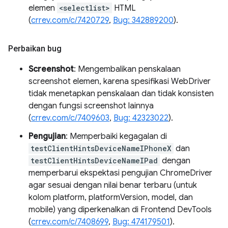
elemen
<selectlist>
HTML
(
crrev.com/c/7420729
,
Bug: 342889200
).
Perbaikan bug
Screenshot
: Mengembalikan penskalaan
screenshot elemen, karena spesifikasi WebDriver
tidak menetapkan penskalaan dan tidak konsisten
dengan fungsi screenshot lainnya
(
crrev.com/c/7409603
,
Bug: 42323022
).
Pengujian
: Memperbaiki kegagalan di
testClientHintsDeviceNameIPhoneX
dan
testClientHintsDeviceNameIPad
dengan
memperbarui ekspektasi pengujian ChromeDriver
agar sesuai dengan nilai benar terbaru (untuk
kolom platform, platformVersion, model, dan
mobile) yang diperkenalkan di Frontend DevTools
(
crrev.com/c/7408699
,
Bug: 474179501
).