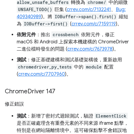
allow_unsafe_buffers
轉換為
chrome/
中的細微
UNSAFE_TODO()
巨集 (
crrev.com/c/7132241
、
Bug:
409340989
)。將
IOBuffer->span().first()
縮短
為
IOBuffer->first()
(
crrev.com/c/7159119
)。
依附元件
：推出
crossbench
依附元件，修正
macOS 和 Android 上探索本機建構的 ChromeDriver
二進位檔時發生的問題 (
crrev.com/c/7673978
)。
測試
：修正基礎建構和測試基礎架構後，重新啟用
chromedriver_py_tests
中的
module
配置
(
crrev.com/c/7707960
)。
Chrome
Driver 147
修正錯誤
測試
：新增了密封式迴歸測試，驗證
ElementClick
是否正確處理含有重疊元素的不同來源 iframe 點擊，
特別是在網站隔離情境中。這可確保點擊不會錯誤地