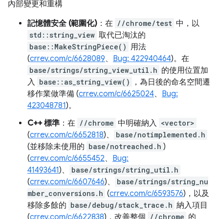
內部變更和重構
記憶體安全 (範圍化)
：在
//chrome/test
中，以
std::string_view
取代已淘汰的
base::MakeStringPiece()
用法
(
crrev.com/c/6628089
、
Bug: 422940464
)。在
base/strings/string_view_util.h
的使用位置加
入
base::as_string_view()
，為日後的命名空間遷
移作業做準備 (
crrev.com/c/6625024
、
Bug:
423048781
)。
C++ 標準
：在
//chrome
中明確納入
<vector>
(
crrev.com/c/6652818
)、
base/notimplemented.h
(並移除未使用的
base/notreached.h
)
(
crrev.com/c/6655452
、
Bug:
41493641
)、
base/strings/string_util.h
(
crrev.com/c/6607646
)、
base/strings/string_nu
mber_conversions.h
(
crrev.com/c/6593576
)，以及
移除多餘的
base/debug/stack_trace.h
納入項目
(
crrev.com/c/6622838
)，改善整個
//chrome
的