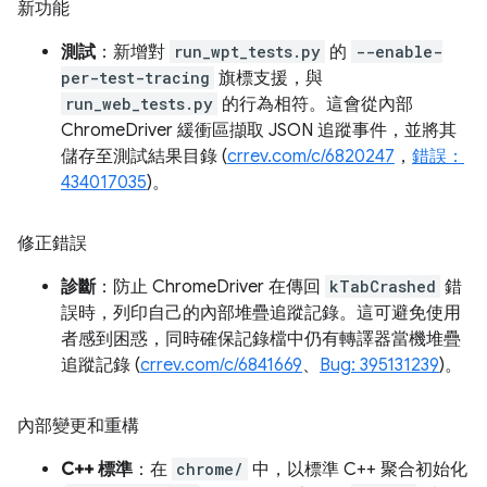
新功能
測試
：新增對
run_wpt_tests.py
的
--enable-
per-test-tracing
旗標支援，與
run_web_tests.py
的行為相符。這會從內部
ChromeDriver 緩衝區擷取 JSON 追蹤事件，並將其
儲存至測試結果目錄 (
crrev.com/c/6820247
，
錯誤：
434017035
)。
修正錯誤
診斷
：防止 ChromeDriver 在傳回
kTabCrashed
錯
誤時，列印自己的內部堆疊追蹤記錄。這可避免使用
者感到困惑，同時確保記錄檔中仍有轉譯器當機堆疊
追蹤記錄 (
crrev.com/c/6841669
、
Bug: 395131239
)。
內部變更和重構
C++ 標準
：在
chrome/
中，以標準 C++ 聚合初始化