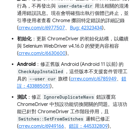
行為，不再發出與
user-data-dir
用法相關的混淆
通用錯誤訊息。現在會明確指出執行個體已終止，並
引導使用者查看 Chrome 擲回特定錯誤的詳細記錄
(
crrev.com/c/6977507
、
Bug: 42323434
)。
初始化
：更新 ChromeDriver 的初始化結構，以繼續
與 Selenium WebDriver v4.16.0 的變更內容相容
(
crrev.com/c/6630600
)。
Android
：修正舊版 Android (Android 11 以前) 的
CheckAppInstalled
，這些版本不支援套件管理工
具的
--user cur
旗標 (
crrev.com/c/6785949
、
錯
誤：433885051
)。
測試
：修正
IgnoreDuplicateNavs
錯誤覆寫
ChromeDriver 中預設功能切換開關的問題。這項功
能已針對 ChromeDriver 工作階段停用，且
Switches::SetFromSwitches
邏輯已修正
(
crrev.com/c/6949166
、
錯誤：445332809
)。