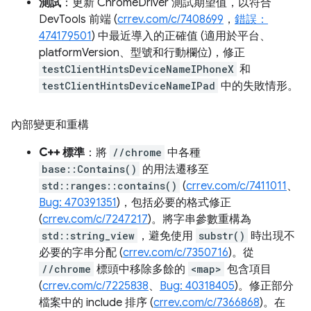
測試
：更新 ChromeDriver 測試期望值，以符合
DevTools 前端 (
crrev.com/c/7408699
，
錯誤：
474179501
) 中最近導入的正確值 (適用於平台、
platformVersion、型號和行動欄位)，修正
testClientHintsDeviceNameIPhoneX
和
testClientHintsDeviceNameIPad
中的失敗情形。
內部變更和重構
C++ 標準
：將
//chrome
中各種
base::Contains()
的用法遷移至
std::ranges::contains()
(
crrev.com/c/7411011
、
Bug: 470391351
)，包括必要的格式修正
(
crrev.com/c/7247217
)。將字串參數重構為
std::string_view
，避免使用
substr()
時出現不
必要的字串分配 (
crrev.com/c/7350716
)。從
//chrome
標頭中移除多餘的
<map>
包含項目
(
crrev.com/c/7225838
、
Bug: 40318405
)。修正部分
檔案中的 include 排序 (
crrev.com/c/7366868
)。在