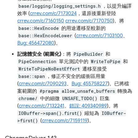
base/logging/logging_settings.h
，以提升編譯
效率 (
crrev.com/c/7173024
，還原後重新登陸
crrev.com/c/7160150
crrev.com/c/7170750
)。將
base::HexEncode
的用途遷移至較新的
base::HexEncodeLower
(
crrev.com/c/7103100
、
Bug: 456472080
)。
記憶體安全 (範圍化)
：將
PipeBuilder
和
PipeConnection
單元測試中的
WriteToPipe
和
WriteToPipeNoBestEffort
遷移至接受
base::span
，修正不安全的緩衝區用量
(
crrev.com/c/7090293
、
Bug: 455758227
)。已將檔
案範圍的
#pragma allow_unsafe_buffers
轉換為
chrome/
中的細微
UNSAFE_TODO()
巨集
(
crrev.com/c/7132241
、
錯誤: 409340989
)。將
IOBuffer->span().first()
縮短為
IOBuffer-
>first()
(
crrev.com/c/7159119
)。