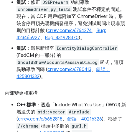
測試
：修正
DSEPrewarm
功能導致
chromedriver_py_tests
測試套件不穩定的問題。
現在，當 CDP 用戶端附加至 ChromeDriver 時，系
統會停用預先暖機觸發程序，避免測試期間出現非預
期的目標計數 (
crrev.com/c/6764274
、
Bug:
423465927
、
Bug: 431928370
)。
測試
：還原新增至
IdentityDialogController
(FedCM 的一部分) 的
ShouldShowAccountsPassiveDialog
函式，這項
異動導致回歸 (
crrev.com/c/6780413
、
錯誤：
425801332
)。
內部變更和重構
C++ 標準
：透過「Include What You Use」(IWYU) 新
增遺失的
std::vector
#include
(
crrev.com/c/6652818
、
錯誤：40216326
)。移除了
//chrome
標頭中多餘的
gurl.h