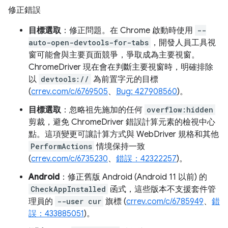
修正錯誤
目標選取
：修正問題。在 Chrome 啟動時使用
--
auto-open-devtools-for-tabs
，開發人員工具視
窗可能會與主要頁面競爭，爭取成為主要視窗。
ChromeDriver 現在會在判斷主要視窗時，明確排除
以
devtools://
為前置字元的目標
(
crrev.com/c/6769505
、
Bug: 427908560
)。
目標選取
：忽略祖先施加的任何
overflow:hidden
剪裁，避免 ChromeDriver 錯誤計算元素的檢視中心
點。這項變更可讓計算方式與 WebDriver 規格和其他
PerformActions
情境保持一致
(
crrev.com/c/6735230
、
錯誤：42322257
)。
Android
：修正舊版 Android (Android 11 以前) 的
CheckAppInstalled
函式，這些版本不支援套件管
理員的
--user cur
旗標 (
crrev.com/c/6785949
、
錯
誤：433885051
)。