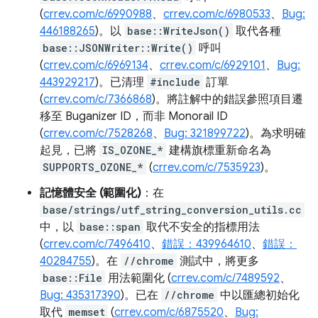
(
crrev.com/c/6990988
、
crrev.com/c/6980533
、
Bug:
446188265
)。以
base::WriteJson()
取代各種
base::JSONWriter::Write()
呼叫
(
crrev.com/c/6969134
、
crrev.com/c/6929101
、
Bug:
443929217
)。已清理
#include
訂單
(
crrev.com/c/7366868
)。將註解中的錯誤參照項目遷
移至 Buganizer ID，而非 Monorail ID
(
crrev.com/c/7528268
、
Bug: 321899722
)。為求明確
起見，已將
IS_OZONE_*
建構旗標重新命名為
SUPPORTS_OZONE_*
(
crrev.com/c/7535923
)。
記憶體安全 (範圍化)
：在
base/strings/utf_string_conversion_utils.cc
中，以
base::span
取代不安全的指標用法
(
crrev.com/c/7496410
、
錯誤：439964610
、
錯誤：
40284755
)。在
//chrome
測試中，將更多
base::File
用法範圍化 (
crrev.com/c/7489592
、
Bug: 435317390
)。已在
//chrome
中以匯總初始化
取代
memset
(
crrev.com/c/6875520
、
Bug: