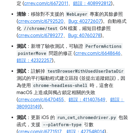
定 (
crrev.com/c/6672011
、
錯誤：408992812
)。
清除
：移除對不支援的
WebLayer
專案的其餘參照
(
crrev.com/c/6792520
、
Bug: 40272607
)。自動格式
化
//chrome/test
GN 檔案，縮短目標參照
(
crrev.com/c/6789277
、
Bug: 40760278
)。
測試
：新增了驗收測試，可驗證
PerformActions
pointerMove
問題的修正 (
crrev.com/c/6648646
、
錯誤：42322257
)。
測試
：註解掉
testBrowserWithUsedUserDataDir
測試的平行驅動程式建立區段 (並提出追蹤錯誤)，因
為使用
chrome-headless-shell
時，這會在
macOS 上造成與獨占鎖定相關的失敗
(
crrev.com/c/6470455
、
錯誤：411407649
、
錯誤：
380903149
)。
測試
：更新 iOS 的
run_cwt_chromedriver.py
包裝
函式，支援
--platform-type
引數
(
crrev.com/c/6771517
、
錯誤：427548014
)。