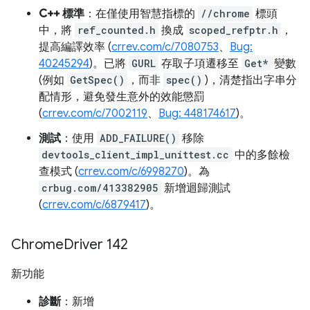
C++ 標準
：在僅使用智慧指標的
//chrome
標頭
中，將
ref_counted.h
換成
scoped_refptr.h
，
提高編譯效率 (
crrev.com/c/7080753
、
Bug:
40245294
)。已將
GURL
存取子項遷移至
Get*
變數
(例如
GetSpec()
，而非
spec()
)，清楚指出字串分
配情形，避免發生意外的效能懲罰
(
crrev.com/c/7002119
、
Bug: 448174617
)。
測試
：使用
ADD_FAILURE()
移除
devtools_client_impl_unittest.cc
中的多餘檢
查模式 (
crrev.com/c/6998270
)。為
crbug.com/413382905
新增迴歸測試
(
crrev.com/c/6879417
)。
Chrome
Driver 142
新功能
診斷
：新增