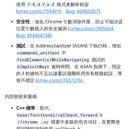
使用
f.X.d.Y.e.Z
格式來解析框架
(
crrev.com/c/7594919
、
Bug: 469831357
)。
安全性
：強化 Chrome 引數清除作業，防止可能涉及
位置引數插入的安全漏洞 (
crrev.com/c/7695604
、
Bug: 494464734
)。
測試
：在 AddressSanitizer (ASAN) 下執行時，增加
commands_unittest
中
FindElement(s)WhileNavigating
測試的
kImplicitWait
逾時時間。在 ASAN 負擔下，預設
的 3 秒逾時不足以讓重試迴圈耗用所有模擬錯誤，導
致不穩定 (
crrev.com/c/7657276
)。
內部變更和重構
C++ 標準
：取代
base/functional/callback_forward.h
//chrome
.cc
檔案中多餘的包含項目，在實際使
callback.h