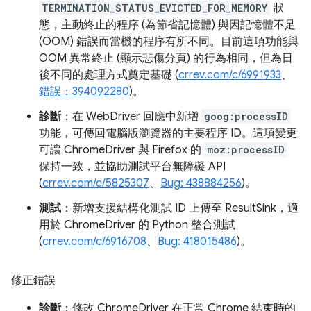
TERMINATION_STATUS_EVICTED_FOR_MEMORY
狀
態，主動終止的程序 (為節省記憶體) 與因記憶體不足
(OOM) 錯誤而當機的程序有所不同。目前這項功能與
OOM 異常終止 (顯示悲傷分頁) 的行為相同，但為日
後不同的處理方式奠定基礎 (
crrev.com/c/6991933
、
錯誤：394092280
)。
診斷
：在 WebDriver 回應中新增
goog:processID
功能，可傳回電腦版瀏覽器的主要程序 ID。這項變更
可讓 ChromeDriver 與 Firefox 的
moz:processID
保持一致，並協助測試平台無障礙 API
(
crrev.com/c/5825307
、
Bug: 438884256
)。
測試
：新增支援結構化測試 ID 上傳至 ResultSink，適
用於 ChromeDriver 的 Python 整合測試
(
crrev.com/c/6916708
、
Bug: 418015486
)。
修正錯誤
診斷
：修改 ChromeDriver 在正常 Chrome 結束時的