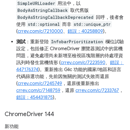
SimpleURLLoader
用法中，以
BodyAsStringCallback
取代舊版
BodyAsStringCallbackDeprecated
回呼，後者會
使用
std::optional
而非
std::unique_ptr
(
crrev.com/c/7210000
、
錯誤：40258809
)。
測試
：重新登陸
InfobarPrioritization
欄位試驗
設定，包括修正 ChromeDriver 瀏覽器測試中的當機
問題，避免處理尚未新增至檢視區塊階層的待處理資
訊列時發生當機情形 (
crrev.com/c/7223590
、
錯誤：
447176374
)。重新推出 Glic 功能的國家/地區和語言
代碼篩選功能，先前因無關的測試失敗而還原
(
crrev.com/c/7245749
，還原後重新推出
crrev.com/c/7148759
，還原
crrev.com/c/7233767
，
錯誤：454431875
)。
Chrome
Driver 144
新功能