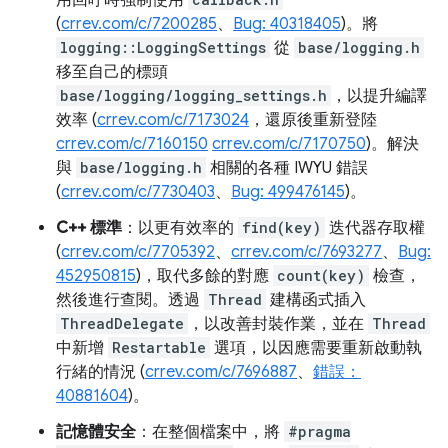
用回呼時強制使用
(
crrev.com/c/7200285
、
Bug: 40318405
)。將
logging::LoggingSettings
從
base/logging.h
移至自己的標頭
base/logging/logging_settings.h
，以提升編譯
效率 (
crrev.com/c/7173024
，還原後重新登陸
crrev.com/c/7160150
crrev.com/c/7170750
)。解決
與
base/logging.h
相關的各種 IWYU 錯誤
(
crrev.com/c/7730403
、
Bug: 499476145
)。
C++ 標準
：以更有效率的
find(key)
迭代器存取權
(
crrev.com/c/7705392
、
crrev.com/c/7693277
、
Bug:
452950815
)，取代多餘的對應
count(key)
檢查，
然後進行查閱。透過
Thread
建構函式插入
ThreadDelegate
，以改善封裝作業，並在
Thread
中新增
Restartable
選項，以因應需要重新啟動執
行緒的情況 (
crrev.com/c/7696887
、
錯誤：
40881604
)。
記憶體安全
：在整個檔案中，將
#pragma