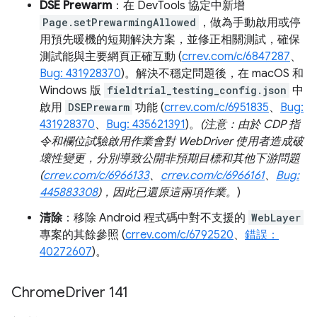
DSE Prewarm
：在 DevTools 協定中新增
Page.setPrewarmingAllowed
，做為手動啟用或停
用預先暖機的短期解決方案，並修正相關測試，確保
測試能與主要網頁正確互動 (
crrev.com/c/6847287
、
Bug: 431928370
)。解決不穩定問題後，在 macOS 和
Windows 版
fieldtrial_testing_config.json
中
啟用
DSEPrewarm
功能 (
crrev.com/c/6951835
、
Bug:
431928370
、
Bug: 435621391
)。
(注意：由於 CDP 指
令和欄位試驗啟用作業會對 WebDriver 使用者造成破
壞性變更，分別導致公開非預期目標和其他下游問題
(
crrev.com/c/6966133
、
crrev.com/c/6966161
、
Bug:
445883308
)，因此已還原這兩項作業。
)
清除
：移除 Android 程式碼中對不支援的
WebLayer
專案的其餘參照 (
crrev.com/c/6792520
、
錯誤：
40272607
)。
Chrome
Driver 141