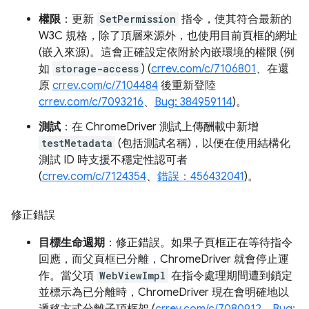
權限
：更新
SetPermission
指令，使其符合最新的
W3C 規格，除了頂層來源外，也使用目前頁框的網址
(嵌入來源)。這會正確設定依附於內嵌環境的權限 (例
如
storage-access
) (
crrev.com/c/7106801
、在還
原
crrev.com/c/7104484
後重新登陸
crrev.com/c/7093216
、
Bug: 384959114
)。
測試
：在 ChromeDriver 測試上傳酬載中新增
testMetadata
(包括測試名稱)，以便在使用結構化
測試 ID 時支援不穩定性認可者
(
crrev.com/c/7124354
、
錯誤：456432041
)。
修正錯誤
目標生命週期
：修正錯誤。如果子頁框正在等待指令
回應，而父頁框已分離，ChromeDriver 就會停止運
作。當父項
WebViewImpl
在指令處理期間遭到鎖定
並標示為已分離時，ChromeDriver 現在會明確地以