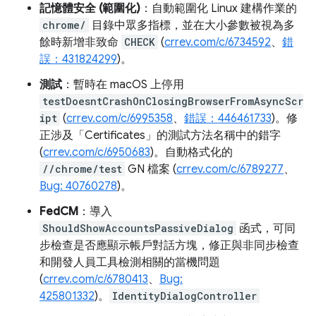
記憶體安全 (範圍化)
：自動範圍化 Linux 建構作業的
chrome/
目錄中眾多指標，並在大小參數被視為多
餘時新增非致命
CHECK
(
crrev.com/c/6734592
、
錯
誤：431824299
)。
測試
：暫時在 macOS 上停用
testDoesntCrashOnClosingBrowserFromAsyncScr
ipt
(
crrev.com/c/6995358
、
錯誤：446461733
)。修
正涉及「Certificates」的測試方法名稱中的錯字
(
crrev.com/c/6950683
)。自動格式化的
//chrome/test
GN 檔案 (
crrev.com/c/6789277
、
Bug: 40760278
)。
FedCM
：導入
ShouldShowAccountsPassiveDialog
函式，可同
步檢查是否應顯示帳戶對話方塊，修正與非同步檢查
和開發人員工具檢測相關的當機問題
(
crrev.com/c/6780413
、
Bug:
425801332
)。
IdentityDialogController