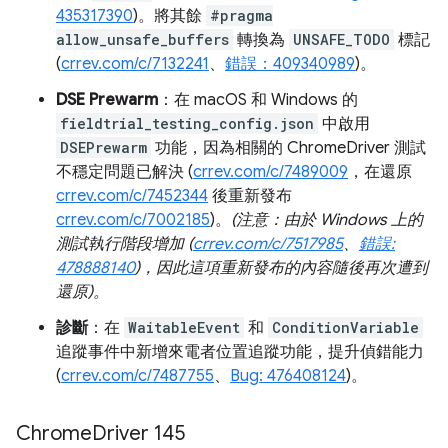
435317390
)。將其餘
#pragma
allow_unsafe_buffers
轉換為
UNSAFE_TODO
標記
(
crrev.com/c/7132241
、
錯誤：409340989
)。
DSE Prewarm
：在 macOS 和 Windows 的
fieldtrial_testing_config.json
中啟用
DSEPrewarm
功能，因為相關的 ChromeDriver 測試
不穩定問題已解決 (
crrev.com/c/7489009
，在還原
crrev.com/c/7452344
後重新發布
crrev.com/c/7002185
)。
(注意：由於 Windows 上的
測試執行階段增加 (
crrev.com/c/7517985
、
錯誤:
478888140
)，因此這項重新發布的內容隨後再次遭到
還原)。
診斷
：在
WaitableEvent
和
ConditionVariable
追蹤事件中新增來電者位置追蹤功能，提升偵錯能力
(
crrev.com/c/7487755
、
Bug: 476408124
)。
Chrome
Driver 145