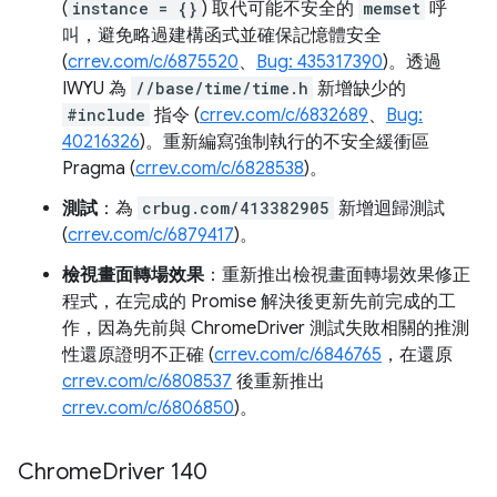
(
instance = {}
) 取代可能不安全的
memset
呼
叫，避免略過建構函式並確保記憶體安全
(
crrev.com/c/6875520
、
Bug: 435317390
)。透過
IWYU 為
//base/time/time.h
新增缺少的
#include
指令 (
crrev.com/c/6832689
、
Bug:
40216326
)。重新編寫強制執行的不安全緩衝區
Pragma (
crrev.com/c/6828538
)。
測試
：為
crbug.com/413382905
新增迴歸測試
(
crrev.com/c/6879417
)。
檢視畫面轉場效果
：重新推出檢視畫面轉場效果修正
程式，在完成的 Promise 解決後更新先前完成的工
作，因為先前與 ChromeDriver 測試失敗相關的推測
性還原證明不正確 (
crrev.com/c/6846765
，在還原
crrev.com/c/6808537
後重新推出
crrev.com/c/6806850
)。
Chrome
Driver 140