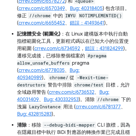
(
crrev.com/c/6578272
) 和
<queue>
(
crrev.com/c/6570349
、
Bug: 40318405
) 包含項目。
修正
//chrome
中的
IWYU
NOTIMPLEMENTED()
(
crrev.com/c/6655452
、
錯誤：41493641
)。
記憶體安全 (範圍化)
：在 Linux 建構版本中執行自動
指標範圍化工具，更新程式碼以在已知大小的位置使
用範圍 (
crrev.com/c/6734592
，
錯誤：431824299
)。
遷移完成後，已移除整個檔案的
#pragma
allow_unsafe_buffers
pragma
(
crrev.com/c/6778035
、
Bug:
409340989
)。
chrome/
從
-Wexit-time-
destructors
警告中排除
chrome/test
目標，允許
全域啟用警告 (
crrev.com/c/6736532
、
Bug:
40031409
、
Bug: 430332953
)。清除
//chrome
下的
洩漏
LazyInstance
用法 (
crrev.com/c/6781377
、
Bug: 432815283
)。
清除
：移除
--debug-bidi-mapper
CLI 旗標，因為
在隱藏目標中執行 BiDi 對應器的轉換作業已完成且穩