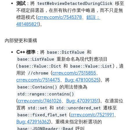
測試
：將
testWebviewDetactedDuringClick
移至
不穩定篩選器，在所有執行作業中略過，而不只是無
標題模式 (
crrev.com/c/7545378
、
錯誤：
481485821
)。
內部變更和重構
C++ 標準
：將
base::DictValue
和
base::ListValue
重新命名為現代對應項目
(
base::Value::Dict
和
base::Value::List
)，適
用於
//chrome
(
crrev.com/c/7515855
、
crrev.com/c/7514475
、
Bug: 478100525
)。將
base::Contains()
的用法替換為
std::ranges::contains()
(
crrev.com/c/7461026
、
Bug: 470391351
)。在適當位
置將
std::set
和
std::unordered_set
遷移至
base::fixed_flat_set
(
crrev.com/c/7521991
、
Bug: 473916362
)。重構未指定剖析選項的
base::JSONReader::Read
呼叫