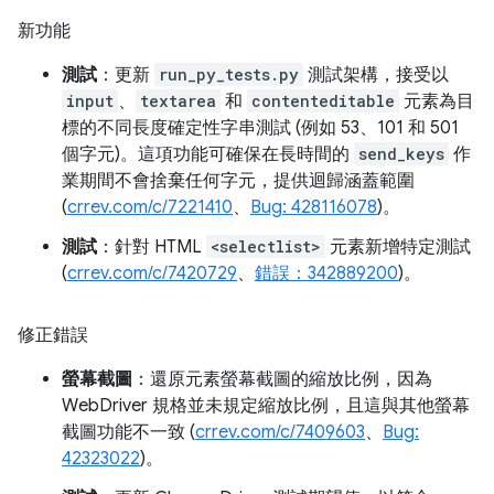
新功能
測試
：更新
run_py_tests.py
測試架構，接受以
input
、
textarea
和
contenteditable
元素為目
標的不同長度確定性字串測試 (例如 53、101 和 501
個字元)。這項功能可確保在長時間的
send_keys
作
業期間不會捨棄任何字元，提供迴歸涵蓋範圍
(
crrev.com/c/7221410
、
Bug: 428116078
)。
測試
：針對 HTML
<selectlist>
元素新增特定測試
(
crrev.com/c/7420729
、
錯誤：342889200
)。
修正錯誤
螢幕截圖
：還原元素螢幕截圖的縮放比例，因為
WebDriver 規格並未規定縮放比例，且這與其他螢幕
截圖功能不一致 (
crrev.com/c/7409603
、
Bug:
42323022
)。