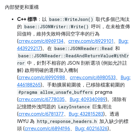
內部變更和重構
C++ 標準
：以
base::WriteJson()
取代多個已淘汰
的
base::JSONWriter::Write()
呼叫，在未檢查傳
回值時，維持失敗時傳回空字串的行為
(
crrev.com/c/6969134
、
crrev.com/c/6929101
、
Bug:
443929217
)。在
base::JSONReader::Read
和
base::JSONReader::ReadAndReturnValueWithEr
ror
中，針對不相容的 JSON 剖析選項 (例如允許註
解) 啟用明確的選擇加入機制
(
crrev.com/c/6990988
、
crrev.com/c/6980533
、
Bug:
446188265
)。手動擴展範圍後，已移除檔案範圍的
#pragma allow_unsafe_buffers
pragma
(
crrev.com/c/6778035
、
Bug: 409340989
)。清除有
記憶體外洩問題的
LazyInstance
巨集用法
(
crrev.com/c/6781377
、
Bug: 432815283
)。透過
IWYU 為
http_response_headers.h
加入缺少的標
頭 (
crrev.com/c/6894196
、
Bug: 40216326
)。