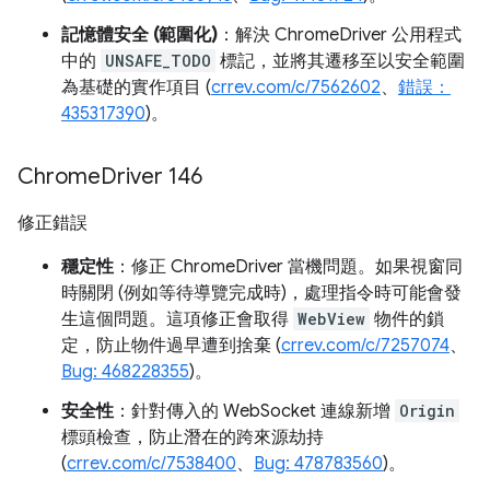
記憶體安全 (範圍化)
：解決 ChromeDriver 公用程式
中的
UNSAFE_TODO
標記，並將其遷移至以安全範圍
為基礎的實作項目 (
crrev.com/c/7562602
、
錯誤：
435317390
)。
Chrome
Driver 146
修正錯誤
穩定性
：修正 ChromeDriver 當機問題。如果視窗同
時關閉 (例如等待導覽完成時)，處理指令時可能會發
生這個問題。這項修正會取得
WebView
物件的鎖
定，防止物件過早遭到捨棄 (
crrev.com/c/7257074
、
Bug: 468228355
)。
安全性
：針對傳入的 WebSocket 連線新增
Origin
標頭檢查，防止潛在的跨來源劫持
(
crrev.com/c/7538400
、
Bug: 478783560
)。