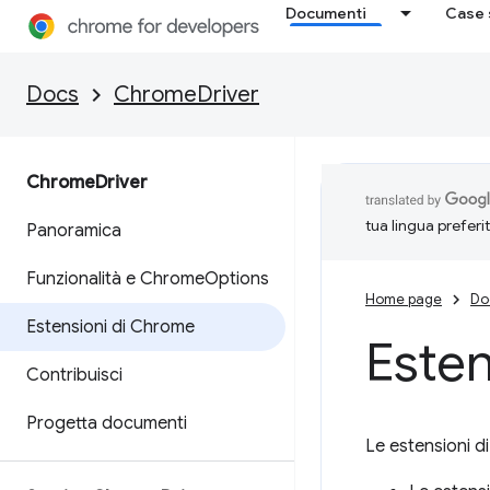
Documenti
Case 
Docs
ChromeDriver
Chrome
Driver
tua lingua preferi
Panoramica
Funzionalità e Chrome
Options
Home page
Do
Estensioni di Chrome
Esten
Contribuisci
Progetta documenti
Le estensioni 