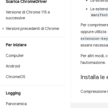
Le estens
Scarica Chrome
Driver
Le estens
Versione di Chrome 115 e
manifest
successive
Per comprimere
Versioni precedenti di Chrome
oppure utilizza
extension-key
Per iniziare
essere necessari
Computer
Per altri modi, 
l'automazione.
Android
Installa l
Chrome
OS
Compressione 
Logging
Panoramica