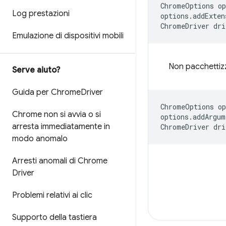
ChromeOptions
op
Log prestazioni
options
.
addExten
ChromeDriver
dri
Emulazione di dispositivi mobili
Non pacchettizz
Serve aiuto?
Guida per Chrome
Driver
ChromeOptions
op
Chrome non si avvia o si
options
.
addArgum
arresta immediatamente in
ChromeDriver
dri
modo anomalo
Arresti anomali di Chrome
Driver
Problemi relativi ai clic
Supporto della tastiera