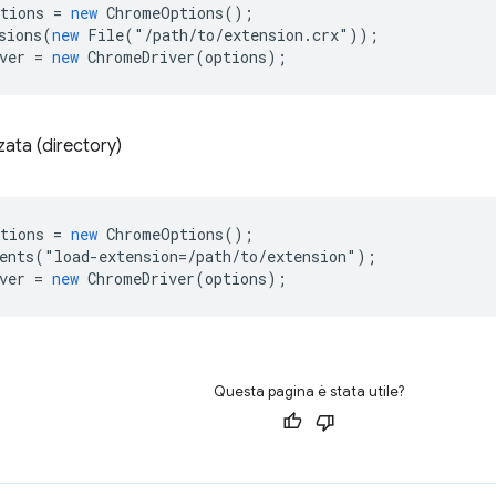
tions
=
new
ChromeOptions
();
sions
(
new
File
(
"
/path/to/extension.crx"));
ver
=
new
ChromeDriver
(
options
);
ata (directory)
tions
=
new
ChromeOptions
();
ents
(
"
load
-
extension
=
/path/to/extension");
ver
=
new
ChromeDriver
(
options
);
Questa pagina è stata utile?