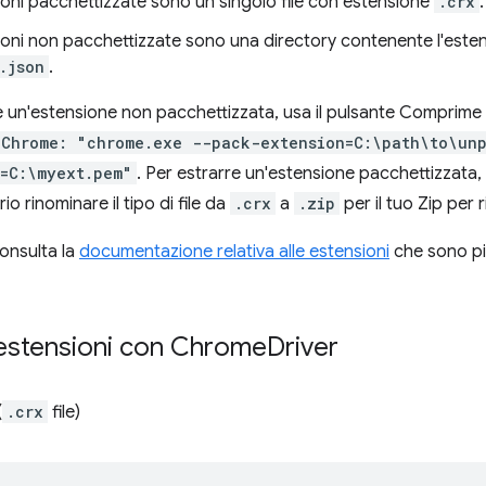
ioni pacchettizzate sono un singolo file con estensione
.crx
.
ioni non pacchettizzate sono una directory contenente l'esten
.json
.
 un'estensione non pacchettizzata, usa il pulsante Comprime
Chrome: "chrome.exe --pack-extension=C:\path\to\un
=C:\myext.pem"
. Per estrarre un'estensione pacchettizzata, e
o rinominare il tipo di file da
.crx
a
.zip
per il tuo Zip per 
consulta la
documentazione relativa alle estensioni
che sono pi
e estensioni con Chrome
Driver
(
.crx
file)