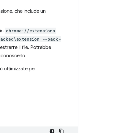
sione, che include un
 in
chrome://extensions
packed\extension --pack-
strarre il file. Potrebbe
riconoscerlo.
ù ottimizzate per