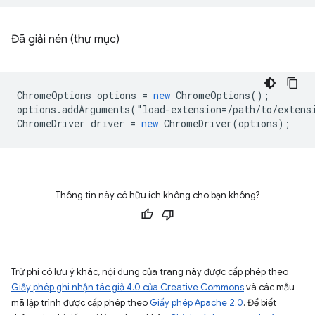
Đã giải nén (thư mục)
ChromeOptions
options
=
new
ChromeOptions
();
options
.
addArguments
(
"
load
-
extension
=
/path/to/extens
ChromeDriver
driver
=
new
ChromeDriver
(
options
);
Thông tin này có hữu ích không cho bạn không?
Trừ phi có lưu ý khác, nội dung của trang này được cấp phép theo
Giấy phép ghi nhận tác giả 4.0 của Creative Commons
và các mẫu
mã lập trình được cấp phép theo
Giấy phép Apache 2.0
. Để biết