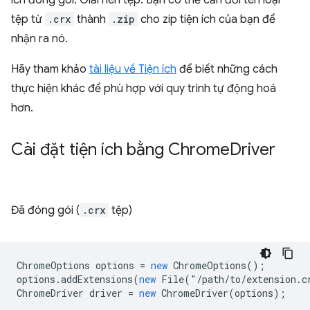
ích đóng gói: Giải nén tệp. Bạn có thể cần đổi tên loại
tệp từ
.crx
thành
.zip
cho zip tiện ích của bạn để
nhận ra nó.
Hãy tham khảo
tài liệu về Tiện ích
để biết những cách
thực hiện khác để phù hợp với quy trình tự động hoá
hơn.
Cài đặt tiện ích bằng Chrome
Driver
Đã đóng gói (
.crx
tệp)
ChromeOptions
options
=
new
ChromeOptions
();
options
.
addExtensions
(
new
File
(
"
/path/to/extension.c
ChromeDriver
driver
=
new
ChromeDriver
(
options
);