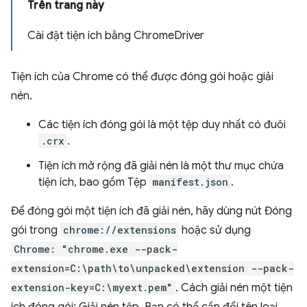
Trên trang này
Cài đặt tiện ích bằng ChromeDriver
Tiện ích của Chrome có thể được đóng gói hoặc giải
nén.
Các tiện ích đóng gói là một tệp duy nhất có đuôi
.crx
.
Tiện ích mở rộng đã giải nén là một thư mục chứa
tiện ích, bao gồm Tệp
manifest.json
.
Để đóng gói một tiện ích đã giải nén, hãy dùng nút Đóng
gói trong
chrome://extensions
hoặc sử dụng
Chrome: "chrome.exe --pack-
extension=C:\path\to\unpacked\extension --pack-
extension-key=C:\myext.pem"
. Cách giải nén một tiện