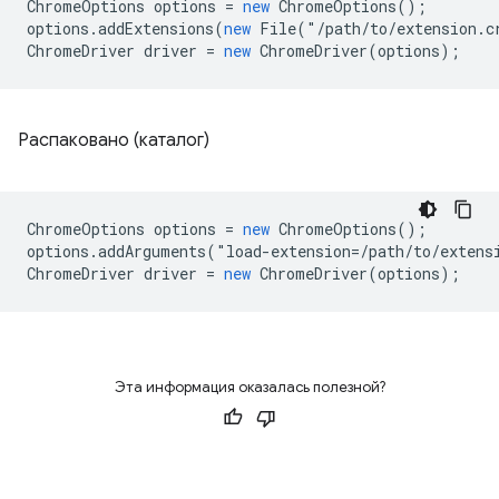
ChromeOptions
options
=
new
ChromeOptions
();
options
.
addExtensions
(
new
File
(
"
/path/to/extension.c
ChromeDriver
driver
=
new
ChromeDriver
(
options
);
Распаковано (каталог)
ChromeOptions
options
=
new
ChromeOptions
();
options
.
addArguments
(
"
load
-
extension
=
/path/to/extens
ChromeDriver
driver
=
new
ChromeDriver
(
options
);
Эта информация оказалась полезной?