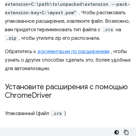
extension=C:\path\to\unpacked\extension --pack-
extension-key=C:\myext.pem"
. Чтобы распаковать
упакованное расширение, извлеките файл. Возможно,
вам придется переименовать тип файла с
.crx
на
.zip
, чтобы утилита zip его распознала.
Обратитесь к
документации по расширениям
, чтобы
узнать о других способах сделать это, более удобных
для автоматизации.
Установите расширения с помощью
Chrome
Driver
Упакованный (файл
.crx
)