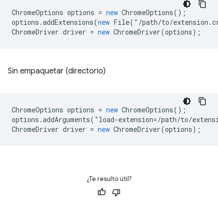
ChromeOptions
options
=
new
ChromeOptions
();
options
.
addExtensions
(
new
File
(
"
/path/to/extension.c
ChromeDriver
driver
=
new
ChromeDriver
(
options
);
Sin empaquetar (directorio)
ChromeOptions
options
=
new
ChromeOptions
();
options
.
addArguments
(
"
load
-
extension
=
/path/to/extens
ChromeDriver
driver
=
new
ChromeDriver
(
options
);
¿Te resultó útil?