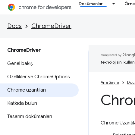
Dokümanlar
Örne
Docs
ChromeDriver
Chrome
Driver
teknolojisini kullan
Genel bakış
Özellikler ve Chrome
Options
Ana Sayfa
Doc
Chrome uzantıları
Chrom
Katkıda bulun
Tasarım dokümanları
Chrome Uzantıla