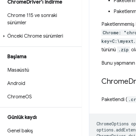
Paketlenmi
Chrome
Driver'ı indirme
Paketlenme
Chrome 115 ve sonraki
sürümler
Paketlenmemiş b
Chrome: "chr
Önceki Chrome sürümleri
key=C:\myext.
türünü
.zip
ol
Başlama
Bunu yapmanın d
Masaüstü
Chrome
Dr
Android
Chrome
OS
Paketlendi (
.c
Günlük kaydı
ChromeOptions
op
options
.
addExten
Genel bakış
ChromeDriver
dri