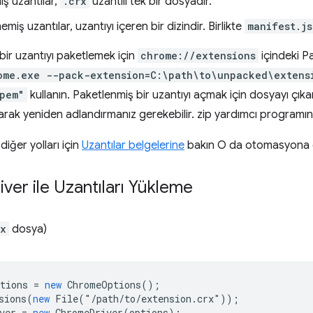
ş uzantılar,
.crx
uzantılı tek bir dosyadır.
miş uzantılar, uzantıyı içeren bir dizindir. Birlikte
manifest.js
ir uzantıyı paketlemek için
chrome://extensions
içindeki P
ome.exe --pack-extension=C:\path\to\unpacked\extens
pem"
kullanın. Paketlenmiş bir uzantıyı açmak için dosyayı çıkarı
arak yeniden adlandırmanız gerekebilir. zip yardımcı programın
iğer yolları için
Uzantılar belgelerine
bakın O da otomasyona 
iver ile Uzantıları Yükleme
rx
dosya)
tions
=
new
ChromeOptions
();
sions
(
new
File
(
"
/path/to/extension.crx"));
ver
=
new
ChromeDriver
(
options
);