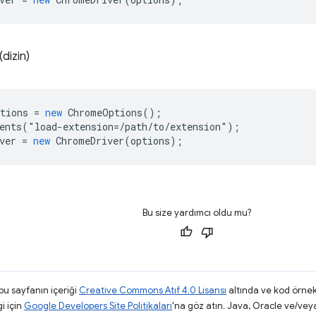
dizin)
tions
=
new
ChromeOptions
();
ents
(
"
load
-
extension
=
/path/to/extension");
ver
=
new
ChromeDriver
(
options
);
Bu size yardımcı oldu mu?
 bu sayfanın içeriği
Creative Commons Atıf 4.0 Lisansı
altında ve kod örnek
gi için
Google Developers Site Politikaları
'na göz atın. Java, Oracle ve/veya s