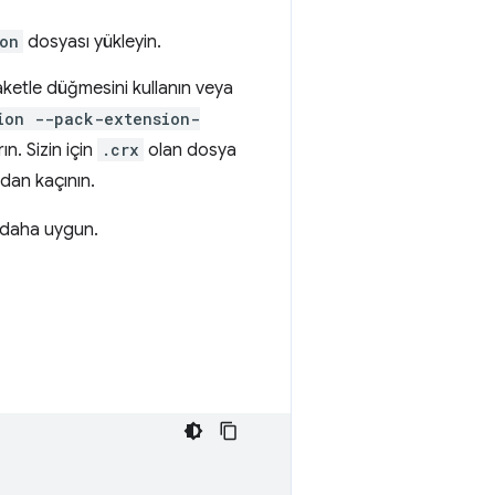
on
dosyası yükleyin.
aketle düğmesini kullanın veya
ion --pack-extension-
n. Sizin için
.crx
olan dosya
dan kaçının.
daha uygun.