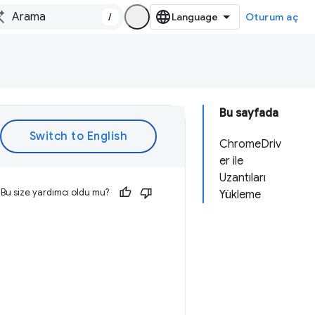
/
Oturum aç
Bu sayfada
ChromeDriv
er ile
Uzantıları
Bu size yardımcı oldu mu?
Yükleme