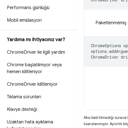
Performans günlüğü
Mobil emülasyon
Paketlenmemiş (
Yardıma mı ihtiyacınız var?
ChromeOptions
op
options
.
addArgum
Chrome
Driver ile ilgili yardım
ChromeDriver
dri
Chrome başlatılmıyor veya
hemen kilitleniyor
Chrome
Driver kilitleniyor
Tıklama sorunları
Klavye desteği
Aksi belirtilmediği sürece
Uzaktan hata ayıklama
lisanslanmıştır. Ayrıntılı bil