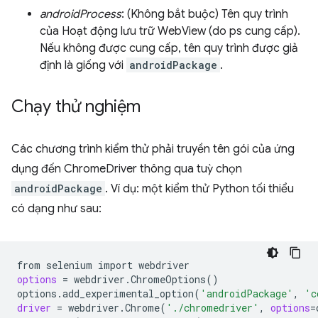
androidProcess
: (Không bắt buộc) Tên quy trình
của Hoạt động lưu trữ WebView (do ps cung cấp).
Nếu không được cung cấp, tên quy trình được giả
định là giống với
androidPackage
.
Chạy thử nghiệm
Các chương trình kiểm thử phải truyền tên gói của ứng
dụng đến ChromeDriver thông qua tuỳ chọn
androidPackage
. Ví dụ: một kiểm thử Python tối thiểu
có dạng như sau:
from
selenium
import
options
=
webdriver.ChromeOptions
()
options.add_experimental_option
(
'androidPackage'
,
'c
driver
=
webdriver.Chrome
(
'./chromedriver'
,
options
=