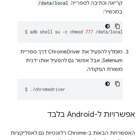
קריאה וכתיבה לספרייה
/data/local
במכשיר:
$
adb
shell
su
-c
chmod
777
מומלץ להפעיל את ChromeDriver דרך ספריית
Selenium, אבל אפשר גם להפעיל אותו ידנית
משורת הפקודה.
$
אפשרויות ל-Android בלבד
האפשרויות הבאות ב-Chrome רלוונטיות גם לאפליקציות