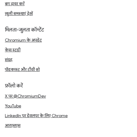
बग दायर करें
खुली समस्याएं देखें
मिलता-जुलता कॉन्टेंट
Chromium के अपडेट
केस स्टडी
संग्रह
पॉडकास्ट और टीवी शो
फ़ॉलो करें
X पर @ChromiumDev
YouTube
LinkedIn पर डेवलपर के लिए Chrome
आरएसएस