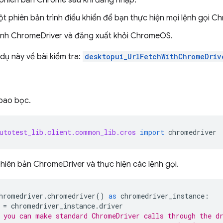
 phiên bản Chrome sau khi đăng nhập.
ột phiên bản trình điều khiển để bạn thực hiện mọi lệnh gọi C
rình ChromeDriver và đăng xuất khỏi ChromeOS.
 dụ này về bài kiểm tra:
desktopui_UrlFetchWithChromeDriv
bao bọc.
utotest_lib.client.common_lib.cros
import
chromedriver
hiên bản ChromeDriver và thực hiện các lệnh gọi.
hromedriver
.
chromedriver
()
as
chromedriver_instance
:
=
chromedriver_instance
.
driver
 you can make standard ChromeDriver calls through the d