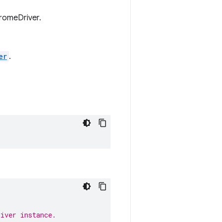
hromeDriver.
er
.
river instance.