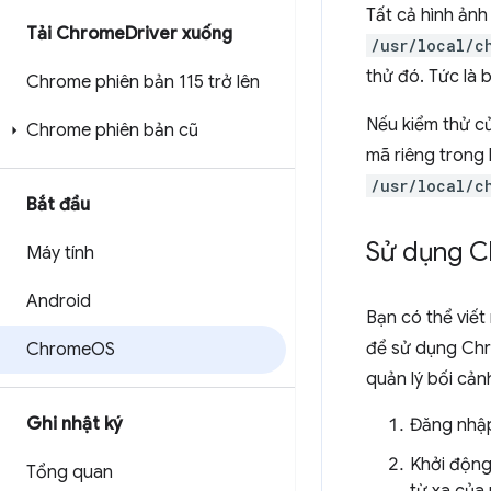
Tất cả hình ản
Tải Chrome
Driver xuống
/usr/local/c
thử đó. Tức là
Chrome phiên bản 115 trở lên
Nếu kiểm thử c
Chrome phiên bản cũ
mã riêng trong 
/usr/local/c
Bắt đầu
Sử dụng 
Máy tính
Android
Bạn có thể viế
để sử dụng Chr
Chrome
OS
quản lý bối cản
Ghi nhật ký
Đăng nhậ
Khởi động
Tổng quan