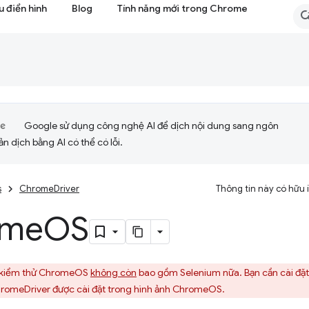
 điển hình
Blog
Tính năng mới trong Chrome
Google sử dụng công nghệ AI để dịch nội dung sang ngôn
ản dịch bằng AI có thể có lỗi.
s
ChromeDriver
Thông tin này có hữu
ome
OS
 kiểm thử ChromeOS
không còn
bao gồm Selenium nữa. Bạn cần cài đặt
romeDriver được cài đặt trong hình ảnh ChromeOS.