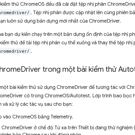
h kiểm thử ChromeOS đều đã cài đặt tệp nhị phân ChromeDriv
hromedriver/
. Tệp nhị phân được cập nhật lên cùng phiên b
 bạn luôn sử dụng bản dựng mới nhất của ChromeDriver.
ủa bạn dự kiến chạy trên một bản dựng ổn định của tệp nhị p
kiểm thử để tải tệp nhị phân cụ thể xuống và thay thế tệp nhị
hromedriver/
.
Chrome
Driver trong một bài kiểm thử Auto
t một bài kiểm thử sử dụng ChromeDriver để tương tác với 
omeDriver có trong ChromeOS/Autotest. Lớp trình bao bọc ho
h và xử lý các tác vụ sau cho bạn:
p vào ChromeOS bằng Telemetry.
 ChromeDriver ở chế độ Từ xa trên Thiết bị đang thử nghiệm (D