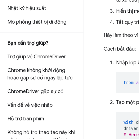
từ xa của
Nhật ký hiệu suất
Hiển thị m
Mô phỏng thiết bị di động
Tắt quy t
Hãy làm theo ví
Bạn cần trợ giúp?
Cách bắt đầu:
Trợ giúp về Chrome
Driver
Nhập lớp 
Chrome không khởi động
hoặc gặp sự cố ngay lập tức
from
a
Chrome
Driver gặp sự cố
Tạo một p
Vấn đề về việc nhấp
Hỗ trợ bàn phím
with
c
driver
Không hỗ trợ thao tác này khi
# Here