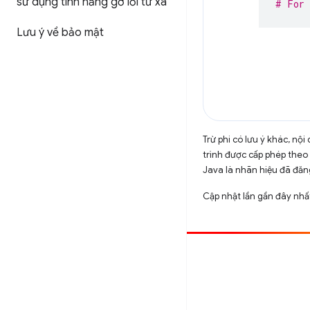
sử dụng tính năng gỡ lỗi từ xa
# For 
Lưu ý về bảo mật
Trừ phi có lưu ý khác, n
trình được cấp phép theo
Java là nhãn hiệu đã đăng
Cập nhật lần gần đây nhấ
Đóng góp
Báo cáo lỗi
Xem các sự cố mở