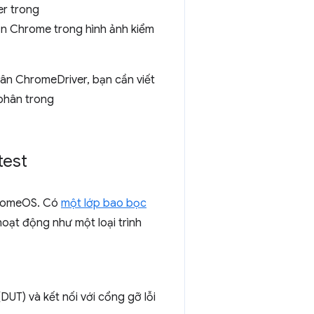
er trong
ản Chrome trong hình ảnh kiểm
hân ChromeDriver, bạn cần viết
 phân trong
test
ChromeOS. Có
một lớp bao bọc
ạt động như một loại trình
UT) và kết nối với cổng gỡ lỗi