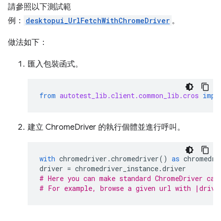
請參照以下測試範
例：
desktopui_UrlFetchWithChromeDriver
。
做法如下：
匯入包裝函式。
from
autotest_lib.client.common_lib.cros
impo
建立 ChromeDriver 的執行個體並進行呼叫。
with
chromedriver
.
chromedriver
()
as
chromedri
driver
=
chromedriver_instance
.
driver
# Here you can make standard ChromeDriver cal
# For example, browse a given url with |drive