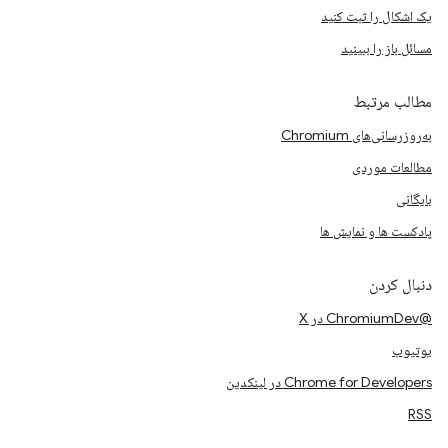
یک اشکال را ثبت کنید
مسائل باز را ببینید
مطالب مرتبط
به‌روزرسانی‌های Chromium
مطالعات موردی
بایگانی
پادکست ها و نمایش ها
دنبال کردن
@ChromiumDev در X
یوتیوب
Chrome for Developers در لینکدین
RSS